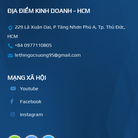
ĐỊA ĐIỂM KINH DOANH - HCM
229 Lã Xuân Oai, P Tăng Nhơn Phú A, Tp. Thủ Đức,
HCM
+84
0977110805
lethingocsuong95@gmail.com
MẠNG XÃ HỘI
Youtube
Facebook
Instagram