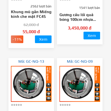
2562 lượt bán
1541 lượt bán
Khung mũ gắn Miếng
Gương cầu lồi quả
kính che mặt FC45
bóng 100cm nhựa
Acrylic cao cấp
62,000 đ
3,450,000 đ
55,000 đ
Xem
-11%
Xem
Mã: GC-NQ-13
Mã: GC-NQ-09
⭐⭐⭐⭐⭐
⭐⭐⭐⭐⭐