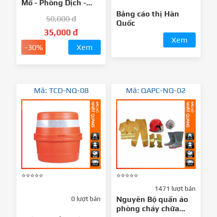
Mổ - Phòng Dịch -
Chống Hóa Chất
Bảng cáo thị Hàn
50,000 đ
Quốc
35,000 đ
Xem
-30%
Xem
Mã: TCD-NQ-08
Mã: QAPC-NQ-02
⭐⭐⭐⭐⭐
⭐⭐⭐⭐⭐
1471 lượt bán
Nguyên Bộ quần áo
0 lượt bán
phòng cháy chữa