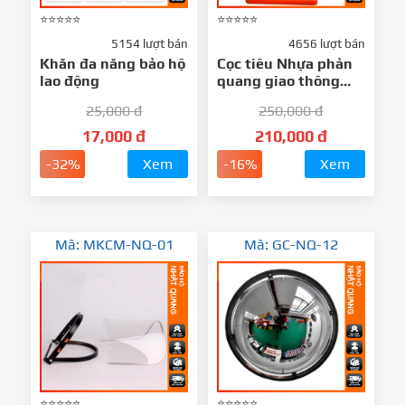
⭐⭐⭐⭐⭐
⭐⭐⭐⭐⭐
5154 lượt bán
4656 lượt bán
Khăn đa năng bảo hộ
Cọc tiêu Nhựa phản
lao động
quang giao thông
hình chóp PVC 45cm
25,000 đ
250,000 đ
Nhật Quang
17,000 đ
210,000 đ
-32%
Xem
-16%
Xem
Mã: MKCM-NQ-01
Mã: GC-NQ-12
⭐⭐⭐⭐⭐
⭐⭐⭐⭐⭐