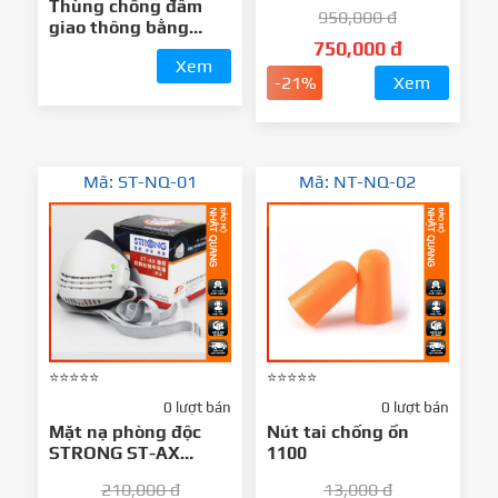
cháy thông tư 48
Thùng chống đâm
950,000 đ
giao thông bằng
750,000 đ
nhựa Hàn Quốc
Xem
-21%
Xem
Mã: ST-NQ-01
Mã: NT-NQ-02
⭐⭐⭐⭐⭐
⭐⭐⭐⭐⭐
0 lượt bán
0 lượt bán
Mặt nạ phòng độc
Nút tai chống ồn
STRONG ST-AX
1100
chống virus - vi
210,000 đ
13,000 đ
khuẩn - bụi mịn