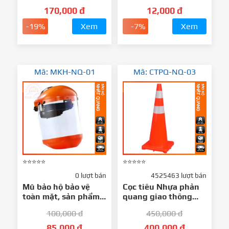
170,000 đ
12,000 đ
-19%
Xem
-7%
Xem
Mã: MKH-NQ-01
Mã: CTPQ-NQ-03
⭐⭐⭐⭐⭐
⭐⭐⭐⭐⭐
0 lượt bán
4525463 lượt bán
Mũ bảo hộ bảo vệ
Cọc tiêu Nhựa phản
toàn mặt, sản phẩm
quang giao thông
hữu ích trong các
hình chóp PVC 90cm
100,000 đ
450,000 đ
ngành công nghiệp
Nhật Quang
như xây dựng, cơ khí,
85,000 đ
400,000 đ