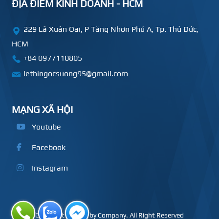
ĐỊA ĐIỂM KINH DOANH - HCM
229 Lã Xuân Oai, P Tăng Nhơn Phú A, Tp. Thủ Đức,
HCM
+84
0977110805
lethingocsuong95@gmail.com
MẠNG XÃ HỘI
Youtube
Facebook
Instagram
Copyright © 2020 by Company. All Right Reserved