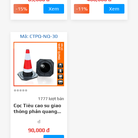
hàn
-15%
Xem
-11%
Xem
Mã: CTPQ-NQ-30
⭐⭐⭐⭐⭐
1777 lượt bán
Cọc Tiêu cao su giao
thông phản quang
45cm Nhật Quang
đ
90,000 đ