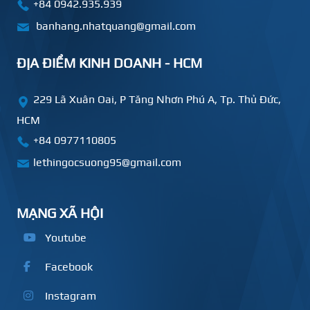
+84 0942.935.939
banhang.nhatquang@gmail.com
ĐỊA ĐIỂM KINH DOANH - HCM
229 Lã Xuân Oai, P Tăng Nhơn Phú A, Tp. Thủ Đức,
HCM
+84
0977110805
lethingocsuong95@gmail.com
MẠNG XÃ HỘI
Youtube
Facebook
Instagram