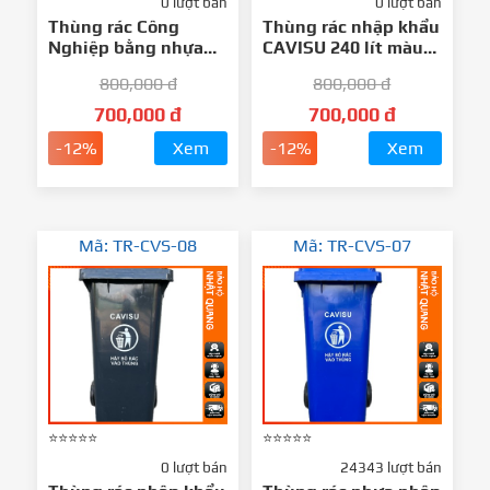
0 lượt bán
0 lượt bán
Thùng rác Công
Thùng rác nhập khẩu
Nghiệp bằng nhựa
CAVISU 240 lít màu
240l - Nhật Quang
Xanh lá
800,000 đ
800,000 đ
700,000 đ
700,000 đ
-12%
Xem
-12%
Xem
Mã: TR-CVS-08
Mã: TR-CVS-07
⭐⭐⭐⭐⭐
⭐⭐⭐⭐⭐
0 lượt bán
24343 lượt bán