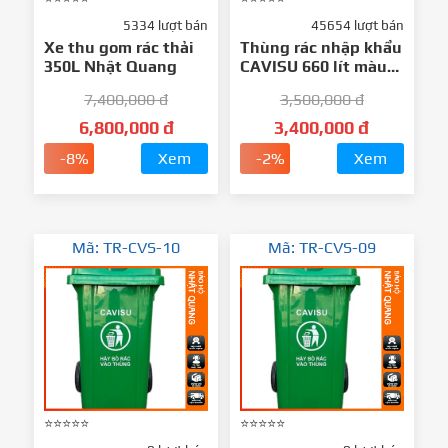
5334 lượt bán
45654 lượt bán
Xe thu gom rác thải
Thùng rác nhập khẩu
350L Nhật Quang
CAVISU 660 lít màu
Xanh lá
7,400,000 đ
3,500,000 đ
6,800,000 đ
3,400,000 đ
-8%
Xem
-2%
Xem
Mã: TR-CVS-10
Mã: TR-CVS-09
⭐⭐⭐⭐⭐
⭐⭐⭐⭐⭐