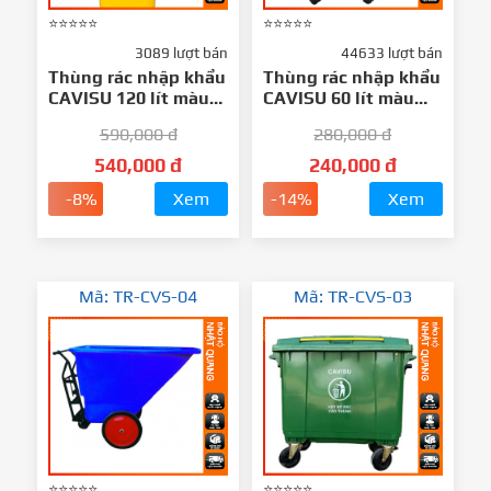
⭐⭐⭐⭐⭐
⭐⭐⭐⭐⭐
3089 lượt bán
44633 lượt bán
Thùng rác nhập khẩu
Thùng rác nhập khẩu
CAVISU 120 lít màu
CAVISU 60 lít màu
Vàng
xanh lá
590,000 đ
280,000 đ
540,000 đ
240,000 đ
-8%
Xem
-14%
Xem
Mã: TR-CVS-04
Mã: TR-CVS-03
⭐⭐⭐⭐⭐
⭐⭐⭐⭐⭐