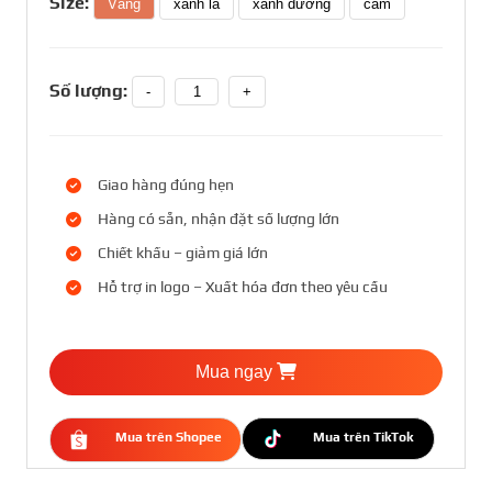
Size:
Vàng
xanh lá
xanh dương
cam
Số lượng:
-
+
Giao hàng đúng hẹn
Hàng có sẵn, nhận đặt số lượng lớn
Chiết khấu – giảm giá lớn
Hỗ trợ in logo – Xuất hóa đơn theo yêu cầu
Mua ngay
Mua trên Shopee
Mua trên TikTok