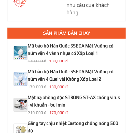
nhu cầu của khách
hàng
SẢN PHẨM BÁN CHẠY
Mũ bảo hộ Hàn Quốc SSEDA Mặt Vuông có
núm vặn 4 vành nhựa có Xốp Loại 1
170,000 đ
130,000 đ
Mũ bảo hộ Hàn Quốc SSEDA Mặt Vuông có
núm vặn 4 Quai vải Không Xốp Loại 2
170,000 đ
130,000 đ
Mặt nạ phòng độc STRONG ST-AX chống virus
- vi khuẩn - bụi mịn
210,000 đ
170,000 đ
Găng tay chịu nhiệt Castong chống nóng 500
độ