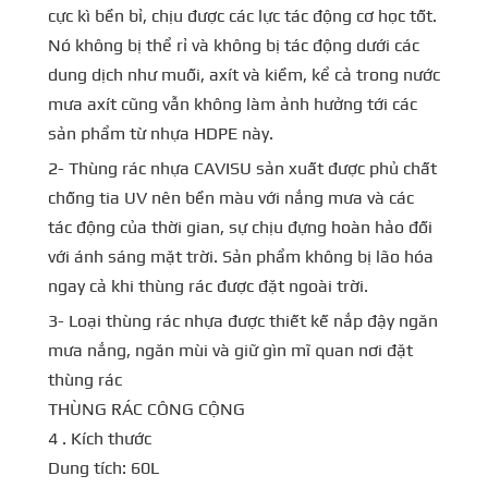
cực kì bền bỉ, chịu được các lực tác động cơ học tốt.
Nó không bị thể rỉ và không bị tác động dưới các
dung dịch như muối, axít và kiềm, kể cả trong nước
mưa axít cũng vẫn không làm ảnh hưởng tới các
sản phẩm từ nhựa HDPE này.
2- Thùng rác nhựa CAVISU sản xuất được phủ chất
chống tia UV nên bền màu với nắng mưa và các
tác động của thời gian, sự chịu đựng hoàn hảo đối
với ánh sáng mặt trời. Sản phẩm không bị lão hóa
ngay cả khi thùng rác được đặt ngoài trời.
3- Loại thùng rác nhựa được thiết kế nắp đậy ngăn
mưa nắng, ngăn mùi và giữ gìn mĩ quan nơi đặt
thùng rác
THÙNG RÁC CÔNG CỘNG
4 . Kích thước
Dung tích: 60L