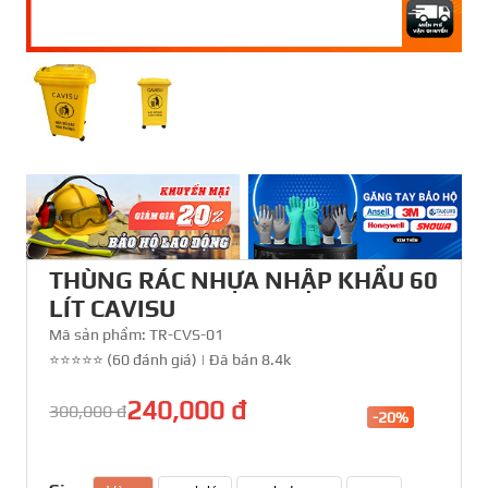
THÙNG RÁC NHỰA NHẬP KHẨU 60
LÍT CAVISU
Mã sản phẩm:
TR-CVS-01
⭐⭐⭐⭐⭐ (60 đánh giá)
|
Đã bán 8.4k
240,000 đ
300,000 đ
-20%