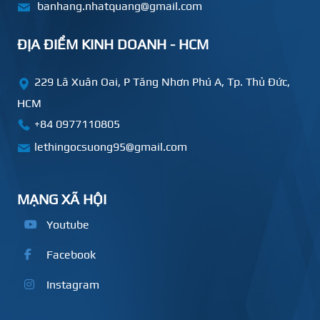
banhang.nhatquang@gmail.com
ĐỊA ĐIỂM KINH DOANH - HCM
229 Lã Xuân Oai, P Tăng Nhơn Phú A, Tp. Thủ Đức,
HCM
+84
0977110805
lethingocsuong95@gmail.com
MẠNG XÃ HỘI
Youtube
Facebook
Instagram