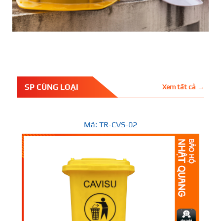
SP CÙNG LOẠI
Xem tất cả →
Mã: TR-CVS-02