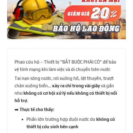
Phao cứu hộ – Thiết bị “BẮT BUỘC PHẢI CÓ” để bảo
vệ tính mạng khi làm việc và di chuyển trên nước
Tai nạn sông nước, rơi xuống hồ, lật thuyền, trượt
chân xuống biển…
xảy ra chỉ trong vài giây
và gần
như
không có cơ hội xử lý nếu không có thiết bị nổi
hỗ trợ
.
➡️
Thực tế cho thấy:
Phần lớn trường hợp đuối nước do
không có
thiết bị cứu sinh bên cạnh