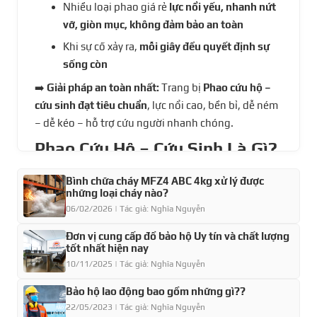
Nhiều loại phao giá rẻ
lực nổi yếu, nhanh nứt
vỡ, giòn mục, không đảm bảo an toàn
Khi sự cố xảy ra,
mỗi giây đều quyết định sự
sống còn
➡️
Giải pháp an toàn nhất:
Trang bị
Phao cứu hộ –
cứu sinh đạt tiêu chuẩn
, lực nổi cao, bền bỉ, dễ ném
– dễ kéo – hỗ trợ cứu người nhanh chóng.
Phao Cứu Hộ – Cứu Sinh Là Gì?
Phao cứu hộ (Life Buoy/Life Ring/Rescue Float) là
Bình chữa cháy MFZ4 ABC 4kg xử lý được
thiết bị nổi chuyên dụng dùng để:
những loại cháy nào?
✅ Giữ người gặp nạn nổi trên mặt nước
06/02/2026 | Tác giả: Nghĩa Nguyễn
✅ Giảm nguy cơ đuối nước
Đơn vị cung cấp đồ bảo hộ Uy tín và chất lượng
✅ Hỗ trợ cứu nạn từ xa bằng cách ném hoặc kéo dây
tốt nhất hiện nay
✅ Tăng thời gian chờ lực lượng cứu hộ
10/11/2025 | Tác giả: Nghĩa Nguyễn
Ứng dụng phổ biến:
Bảo hộ lao động bao gồm những gì??
22/05/2023 | Tác giả: Nghĩa Nguyễn
Tàu thuyền – cano – du lịch biển