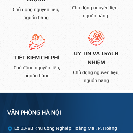
Chủ động nguyên liệu,
Chủ động nguyên liệu,
Tải trọng lớn
nguồn hàng
nguồn hàng
Nổi ổn định lâu dài
Giữ người trên mặt nước dễ dàng
⭐ Thiết kế thông minh – cứu hộ
nhanh
UY TÍN VÀ TRÁCH
Có dây cứu sinh dài đi kèm
TIẾT KIỆM CHI PHÍ
NHIỆM
Dễ ném xa – dễ kéo vào bờ
Chủ động nguyên liệu,
Chủ động nguyên liệu,
Trọng lượng nhẹ – thao tác đơn giản
nguồn hàng
nguồn hàng
⭐ Màu sắc nhận diện cao
Cam/đỏ phản quang
Dễ nhìn từ xa
VĂN PHÒNG HÀ NỘI
Tăng hiệu quả cứu hộ ban ngày & ban đêm
⭐ Đa dạng mẫu mã
Lô 03-9B Khu Công Nghiệp Hoàng Mai, P. Hoàng