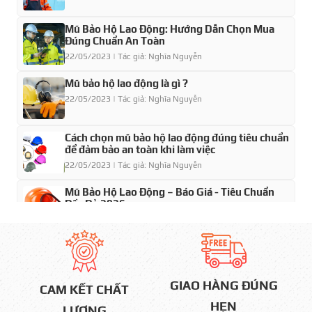
Công trình cầu cảng – thủy điện – bến bãi
Mũ Bảo Hộ Lao Động: Hướng Dẫn Chọn Mua
Ngư dân – đánh bắt thủy sản
Đúng Chuẩn An Toàn
22/05/2023 | Tác giả: Nghĩa Nguyễn
Hồ bơi – khu vui chơi nước – resort
Trường học – dã ngoại – team building
Mũ bảo hộ lao động là gì ?
22/05/2023 | Tác giả: Nghĩa Nguyễn
Trang bị PCCC – cứu hộ chuyên nghiệp
➡️
Hầu hết tàu thuyền và khu vực nước đều bắt
Cách chọn mũ bảo hộ lao động đúng tiêu chuẩn
buộc phải có phao cứu sinh
để đảm bảo an toàn khi làm việc
Ưu Điểm Nổi Bật Của Phao Cứu
22/05/2023 | Tác giả: Nghĩa Nguyễn
Hộ Nhật Quang
Mũ Bảo Hộ Lao Động – Báo Giá - Tiêu Chuẩn
Đầy Đủ 2026
⭐ Chất liệu cao cấp – siêu bền
22/05/2023 | Tác giả: Nghĩa Nguyễn
Nhựa HDPE/PE/EVA dày, chịu lực tốt
Mũ Bảo hộ lao động Nhật Quang giá bao nhiêu
tiền
Chống va đập – chống nứt vỡ
22/05/2023 | Tác giả: Nghĩa Nguyễn
Không thấm nước – không mục – tuổi thọ cao
GIAO HÀNG ĐÚNG
CAM KẾT CHẤT
⭐ Lực nổi mạnh – an toàn tối đa
HẸN
LƯỢNG