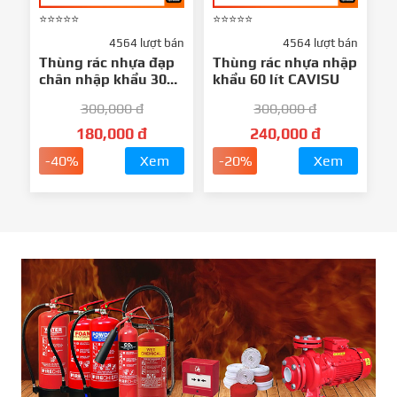
⭐⭐⭐⭐⭐
⭐⭐⭐⭐⭐
4564 lượt bán
4564 lượt bán
Thùng rác nhựa đạp
Thùng rác nhựa nhập
chân nhập khẩu 30
khẩu 60 lít CAVISU
lít CAVISU
300,000 đ
300,000 đ
180,000 đ
240,000 đ
-40%
Xem
-20%
Xem