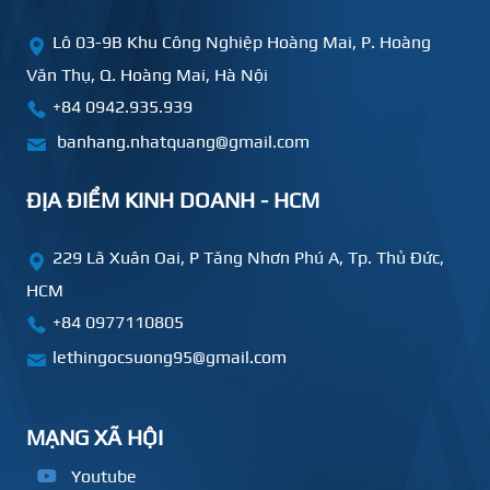
Lô 03-9B Khu Công Nghiệp Hoàng Mai, P. Hoàng
Văn Thụ, Q. Hoàng Mai, Hà Nội
+84 0942.935.939
banhang.nhatquang@gmail.com
ĐỊA ĐIỂM KINH DOANH - HCM
229 Lã Xuân Oai, P Tăng Nhơn Phú A, Tp. Thủ Đức,
HCM
+84
0977110805
lethingocsuong95@gmail.com
MẠNG XÃ HỘI
Youtube