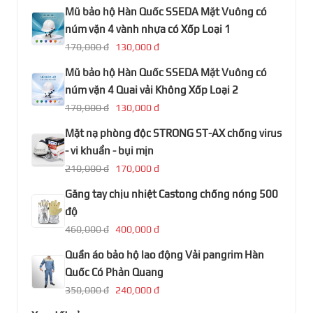
Mũ bảo hộ Hàn Quốc SSEDA Mặt Vuông có
núm vặn 4 vành nhựa có Xốp Loại 1
170,000 đ
130,000 đ
Mũ bảo hộ Hàn Quốc SSEDA Mặt Vuông có
núm vặn 4 Quai vải Không Xốp Loại 2
170,000 đ
130,000 đ
Mặt nạ phòng độc STRONG ST-AX chống virus
- vi khuẩn - bụi mịn
210,000 đ
170,000 đ
Găng tay chịu nhiệt Castong chống nóng 500
độ
460,000 đ
400,000 đ
Quần áo bảo hộ lao động Vải pangrim Hàn
Quốc Có Phản Quang
350,000 đ
240,000 đ