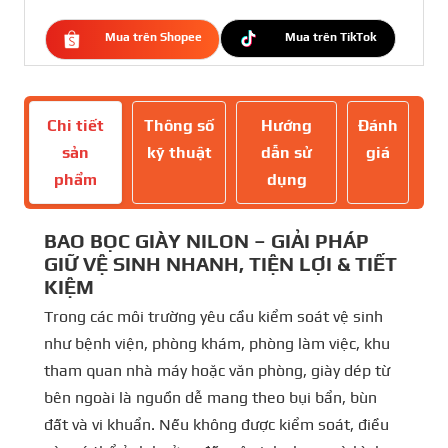
Mua trên Shopee
Mua trên TikTok
Chi tiết
Thông số
Hướng
Đánh
sản
kỹ thuật
dẫn sử
giá
phẩm
dụng
BAO BỌC GIÀY NILON – GIẢI PHÁP
GIỮ VỆ SINH NHANH, TIỆN LỢI & TIẾT
KIỆM
Trong các môi trường yêu cầu kiểm soát vệ sinh
như bệnh viện, phòng khám, phòng làm việc, khu
tham quan nhà máy hoặc văn phòng, giày dép từ
bên ngoài là nguồn dễ mang theo bụi bẩn, bùn
đất và vi khuẩn. Nếu không được kiểm soát, điều