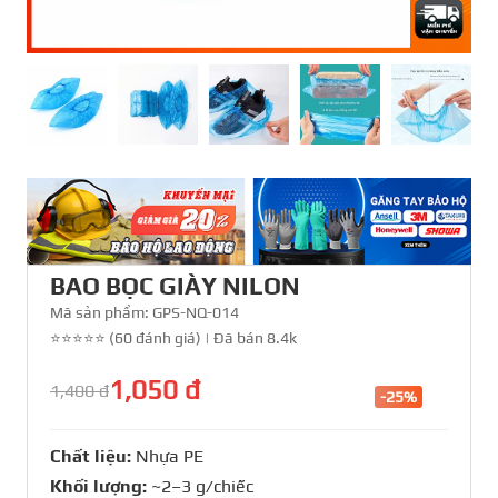
BAO BỌC GIÀY NILON
Mã sản phẩm:
GPS-NQ-014
⭐⭐⭐⭐⭐ (60 đánh giá)
|
Đã bán 8.4k
1,050 đ
1,400 đ
-25%
Chất liệu:
Nhựa PE
Khối lượng:
~2–3 g/chiếc