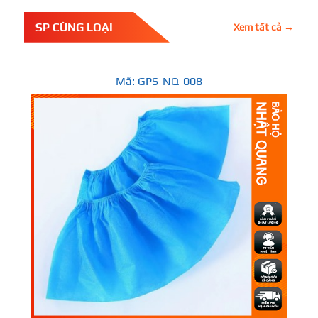
SP CÙNG LOẠI
Xem tất cả →
Mã: GPS-NQ-008