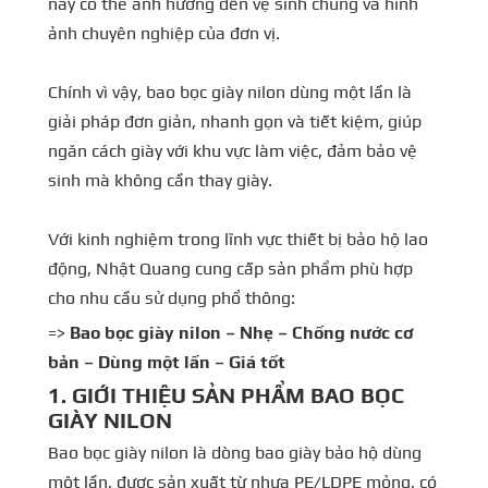
này có thể ảnh hưởng đến vệ sinh chung và hình
ảnh chuyên nghiệp của đơn vị.
Chính vì vậy, bao bọc giày nilon dùng một lần là
giải pháp đơn giản, nhanh gọn và tiết kiệm, giúp
ngăn cách giày với khu vực làm việc, đảm bảo vệ
sinh mà không cần thay giày.
Với kinh nghiệm trong lĩnh vực thiết bị bảo hộ lao
động, Nhật Quang cung cấp sản phẩm phù hợp
cho nhu cầu sử dụng phổ thông:
=>
Bao bọc giày nilon – Nhẹ – Chống nước cơ
bản – Dùng một lần – Giá tốt
1. GIỚI THIỆU SẢN PHẨM BAO BỌC
GIÀY NILON
Bao bọc giày nilon là dòng bao giày bảo hộ dùng
một lần, được sản xuất từ nhựa PE/LDPE mỏng, có