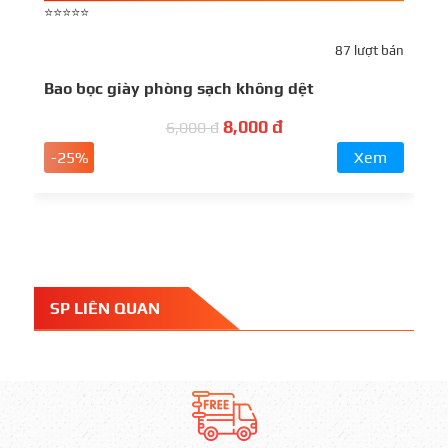
⭐⭐⭐⭐⭐
⭐
87 lượt bán
Bao bọc giày phòng sạch không dệt
B
8,000 đ
6,000 đ
-25%
Xem
SP LIÊN QUAN