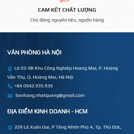
CAM KẾT CHẤT LƯỢNG
Chủ động nguyên liệu, nguồn hàng
VĂN PHÒNG HÀ NỘI
Lô 03-9B Khu Công Nghiệp Hoàng Mai, P. Hoàng
Văn Thụ, Q. Hoàng Mai, Hà Nội
+84 0942.935.939
banhang.nhatquang@gmail.com
ĐỊA ĐIỂM KINH DOANH - HCM
229 Lã Xuân Oai, P Tăng Nhơn Phú A, Tp. Thủ Đức,