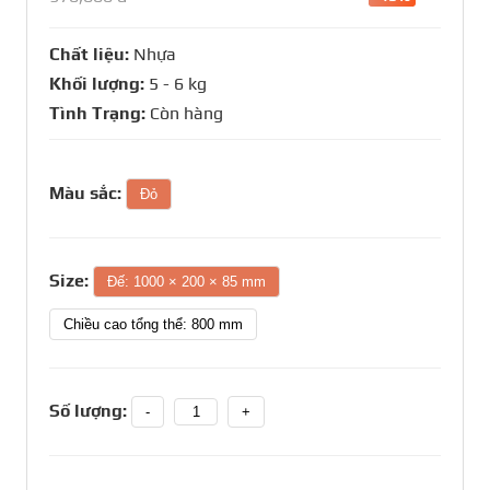
Chất liệu:
Nhựa
Khối lượng:
5 - 6 kg
Tình Trạng:
Còn hàng
Màu sắc:
Đỏ
Size:
Đế: 1000 × 200 × 85 mm
Chiều cao tổng thể: 800 mm
Số lượng:
-
+