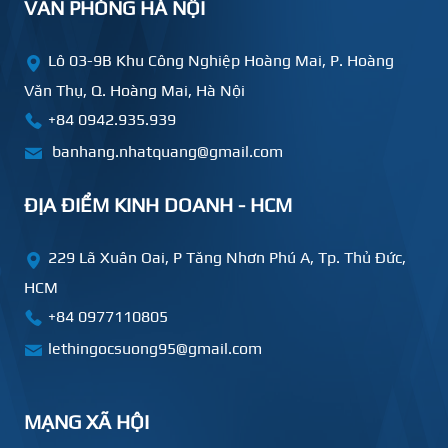
VĂN PHÒNG HÀ NỘI
Lô 03-9B Khu Công Nghiệp Hoàng Mai, P. Hoàng
Văn Thụ, Q. Hoàng Mai, Hà Nội
+84 0942.935.939
banhang.nhatquang@gmail.com
ĐỊA ĐIỂM KINH DOANH - HCM
229 Lã Xuân Oai, P Tăng Nhơn Phú A, Tp. Thủ Đức,
HCM
+84
0977110805
lethingocsuong95@gmail.com
MẠNG XÃ HỘI