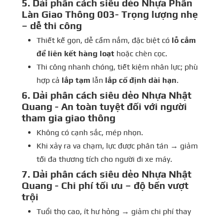
5. Dải phân cách siêu dẻo Nhựa Phân
Làn Giao Thông 003- Trọng lượng nhẹ
– dễ thi công
Thiết kế gọn, dễ cầm nắm, đặc biệt có
lỗ cắm
để liên kết hàng loạt
hoặc chèn cọc.
Thi công nhanh chóng, tiết kiệm nhân lực; phù
hợp cả
lắp tạm
lẫn
lắp cố định dài hạn
.
6.
Dải phân cách siêu dẻo Nhựa Nhật
Quang -
An toàn tuyệt đối với người
tham gia giao thông
Không có cạnh sắc, mép nhọn.
Khi xảy ra va chạm, lực được phân tán → giảm
tối đa thương tích cho người đi xe máy.
7.
Dải phân cách siêu dẻo Nhựa Nhật
Quang -
Chi phí tối ưu – độ bền vượt
trội
Tuổi thọ cao, ít hư hỏng → giảm chi phí thay