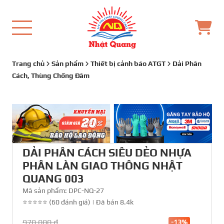
Trang chủ
Sản phẩm
Thiết bị cảnh báo ATGT
Dải Phân
Cách, Thùng Chống Đâm
DẢI PHÂN CÁCH SIÊU DẺO NHỰA
PHÂN LÀN GIAO THÔNG NHẬT
QUANG 003
Mã sản phẩm:
DPC-NQ-27
⭐⭐⭐⭐⭐ (60 đánh giá)
|
Đã bán 8.4k
970,000 đ
-13%