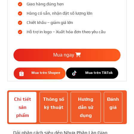
Giao hàng đúng hẹn
Hàng có sẵn, nhận đặt số lượng lớn
Chiết khấu – giảm giá lớn
Hỗ trợ in logo – Xuất hóa đơn theo yêu cầu
Mua ngay
Mua trên Shopee
Mua trên TikTok
Chi tiết
Thông số
Hướng
Đánh
sản
kỹ thuật
dẫn sử
giá
phẩm
dụng
Dải phân cách siêu dẻo Nhựa Phân Làn Giao