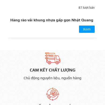
D
87 lượt bán
n
Hàng rào vải khung nhựa gấp gọn Nhật Quang
Xem
CAM KẾT CHẤT LƯỢNG
Chủ động nguyên liệu, nguồn hàng