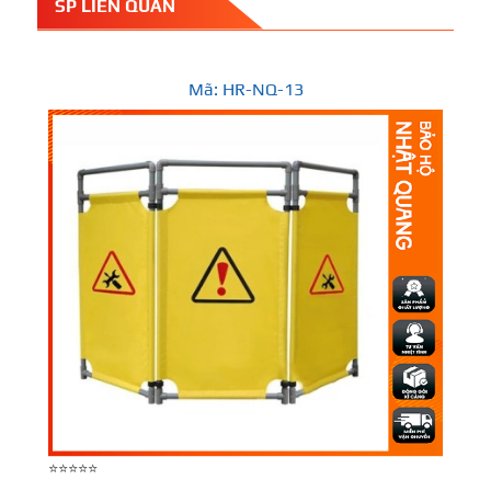
SP LIÊN QUAN
Mã: HR-NQ-13
⭐⭐⭐⭐⭐
⭐