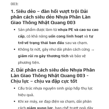
003:
1. Siêu dẻo – đàn hồi vượt trội Dải
phân cách siêu dẻo Nhựa Phân Làn
Giao Thông Nhật Quang 003
Sản phẩm được làm từ
nhựa PE và cao su cao
cấp
, có khả năng
uốn cong linh hoạt
và
tự
trở về trạng thái ban đầu
sau va chạm.
Không bị nứt, gãy như dải phân cách cứng →
giảm rủi ro gây thương tích
và bảo vệ
phương tiện.
2. Dải phân cách siêu dẻo Nhựa Phân
Làn Giao Thông Nhật Quang 003 -
Chịu lực – chịu va đập cực tốt
Cấu trúc nhựa nguyên sinh giúp hấp thụ lực
hiệu quả.
Khi xe máy, xe đạp điện va chạm, dải phân
cách
giảm xung lực
, hạn chế trượt ngã dây