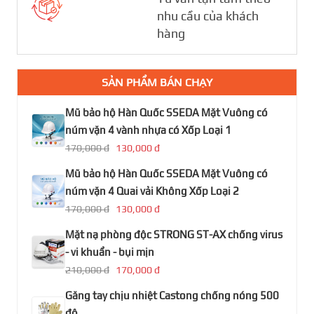
nhu cầu của khách
hàng
SẢN PHẨM BÁN CHẠY
Mũ bảo hộ Hàn Quốc SSEDA Mặt Vuông có
núm vặn 4 vành nhựa có Xốp Loại 1
170,000 đ
130,000 đ
Mũ bảo hộ Hàn Quốc SSEDA Mặt Vuông có
núm vặn 4 Quai vải Không Xốp Loại 2
170,000 đ
130,000 đ
Mặt nạ phòng độc STRONG ST-AX chống virus
- vi khuẩn - bụi mịn
210,000 đ
170,000 đ
Găng tay chịu nhiệt Castong chống nóng 500
độ