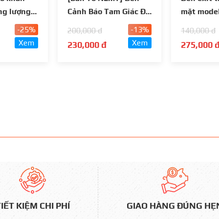
ng lượng
Cảnh Báo Tam Giác Đa
mặt model
ông còi, đế
Năng Kiêm Pin Sạc Dự
002
-25%
-13%
200,000 đ
140,000 đ
Phòng
Xem
Xem
230,000 đ
275,000 
GIAO HÀNG ĐÚNG HẸ
IẾT KIỆM CHI PHÍ