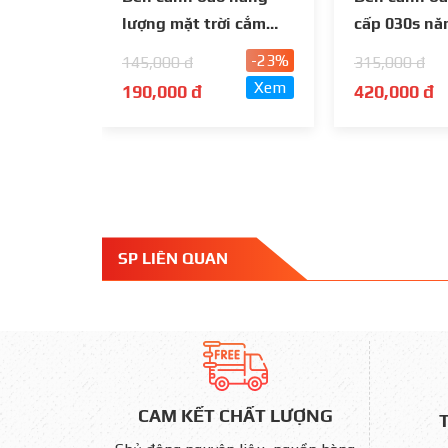
lượng mặt trời cắm
cấp 030s nă
cọc đa năng
mặt trời, kh
-23%
145,000 đ
315,000 đ
nam châm
Xem
190,000 đ
420,000 đ
SP LIÊN QUAN
CAM KẾT CHẤT LƯỢNG
T