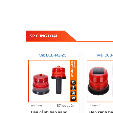
SP CÙNG LOẠI
Mã: DCB-NQ-25
Mã: DCB
⭐⭐⭐⭐⭐
87 lượt bán
⭐⭐⭐⭐⭐
Đèn cảnh báo năng
Đèn cảnh bá