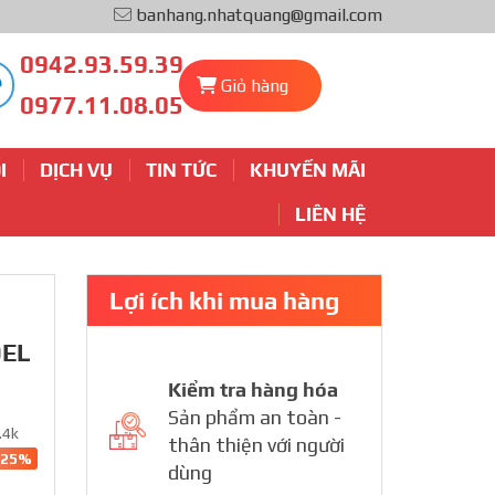
banhang.nhatquang@gmail.com
0942.93.59.39
Giỏ hàng
0977.11.08.05
I
DỊCH VỤ
TIN TỨC
KHUYẾN MÃI
LIÊN HỆ
Lợi ích khi mua hàng
DEL
Kiểm tra hàng hóa
Sản phẩm an toàn -
.4k
thân thiện với người
-25%
dùng