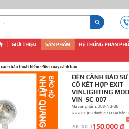
GIỚI THIỆU
SẢN PHẨM
HỆ THỐNG PHÂN PHỐ
 cảnh báo thoát hiểm - Đèn xoay cảnh báo
ĐÈN CẢNH BÁO SỰ
CỐ KẾT HỢP EXIT
VINLIGHTING MO
VIN-SC-007
Mã sản phẩm:
DCB-NQ-26
⭐⭐⭐⭐⭐ (60 đánh giá)
|
Đã bán 8
150,000 đ
200,000 đ