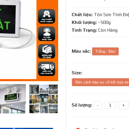
Chất liệu:
Tôn Sơn Tĩnh Đi
Khối lượng:
~500g
Tình Trạng:
Còn Hàng
Màu sắc:
Trắng - Đen
Size:
Đèn cảnh báo sự cố kết hợp exi
Số lượng:
-
+