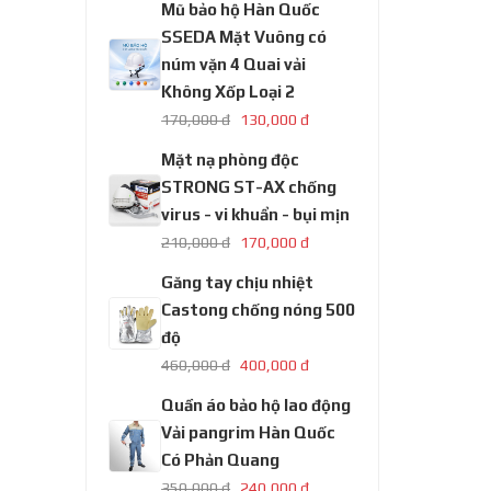
Mũ bảo hộ Hàn Quốc
SSEDA Mặt Vuông có
núm vặn 4 Quai vải
Không Xốp Loại 2
170,000 đ
130,000 đ
Mặt nạ phòng độc
STRONG ST-AX chống
virus - vi khuẩn - bụi mịn
210,000 đ
170,000 đ
Găng tay chịu nhiệt
Castong chống nóng 500
độ
460,000 đ
400,000 đ
Quần áo bảo hộ lao động
Vải pangrim Hàn Quốc
Có Phản Quang
350,000 đ
240,000 đ