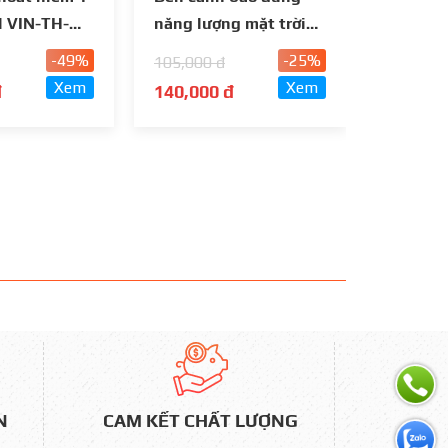
 VIN-TH-
năng lượng mặt trời
pin đế 
đế đa năng nam châm
châm
-49%
-25%
105,000 đ
105,000
Xem
Xem
đ
140,000 đ
140,00
N
CAM KẾT CHẤT LƯỢNG