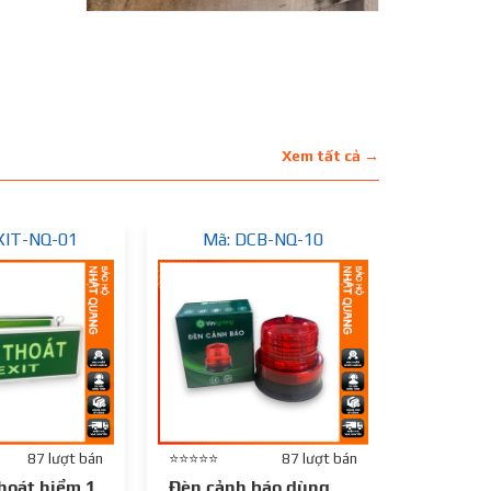
Xem tất cả →
XIT-NQ-01
Mã: DCB-NQ-10
Mã:
87 lượt bán
⭐⭐⭐⭐⭐
87 lượt bán
⭐⭐⭐⭐⭐
thoát hiểm 1
Đèn cảnh báo dùng
Đèn cản