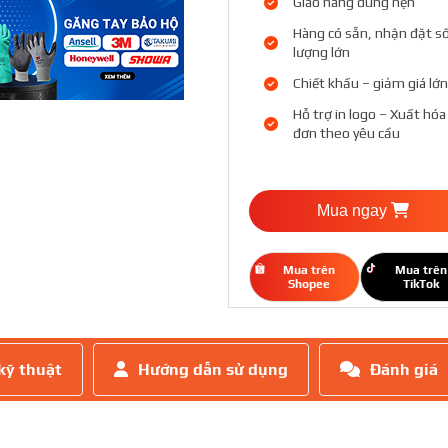
Giao hàng đúng hẹn
Hàng có sẵn, nhận đặt s
lượng lớn
Chiết khấu – giảm giá lớn
Hỗ trợ in logo – Xuất hóa
đơn theo yêu cầu
Mua ngay
Mua trên
Mua trên
Shopee
TikTok
kỹ thuật
Hướng dẫn sử dụng
Đánh giá