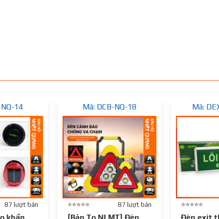
-NQ-14
Mã: DCB-NQ-18
Mã: DE
87 lượt bán
⭐⭐⭐⭐⭐
87 lượt bán
⭐⭐⭐⭐⭐
o khẩn
[Bản To NLMT] Đèn
Đèn exit 