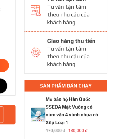
Tư vấn tận tâm
ố
theo nhu cầu của
khách hàng
Giao hàng thu tiền
Tư vấn tận tâm
theo nhu cầu của
khách hàng
SẢN PHẨM BÁN CHẠY
Mũ bảo hộ Hàn Quốc
SSEDA Mặt Vuông có
núm vặn 4 vành nhựa có
Xốp Loại 1
170,000 đ
130,000 đ