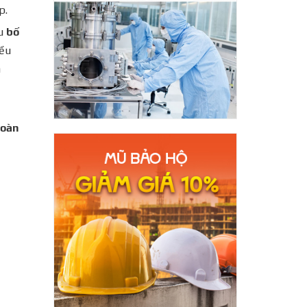
p.
ầu
bố
iều
à
toàn