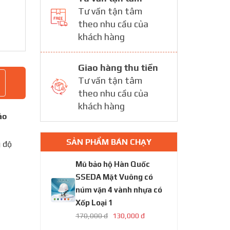
Tư vấn tận tâm
theo nhu cầu của
khách hàng
Giao hàng thu tiền
Tư vấn tận tâm
theo nhu cầu của
khách hàng
ảo
SẢN PHẨM BÁN CHẠY
g độ
Mũ bảo hộ Hàn Quốc
SSEDA Mặt Vuông có
núm vặn 4 vành nhựa có
Xốp Loại 1
170,000 đ
130,000 đ