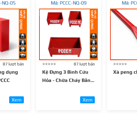
C-NQ-05
Mã: PCCC-NQ-09
Mã: PC
87 lượt bán
⭐⭐⭐⭐⭐
87 lượt bán
⭐⭐⭐⭐⭐
ng dụng
Kệ Đựng 3 Bình Cứu
Xà peng c
 PCCC
Hỏa - Chữa Cháy Bằng
Sắt
Xem
Xem