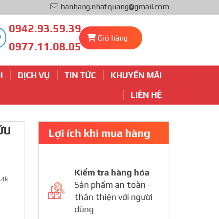
banhang.nhatquang@gmail.com
0942.93.59.39
Giỏ hàng
0977.11.08.05
I
DỊCH VỤ
TIN TỨC
KHUYẾN MÃI
LIÊN HỆ
ỨU
Lợi ích khi mua hàng
Kiểm tra hàng hóa
.4k
Sản phẩm an toàn -
thân thiện với người
dùng