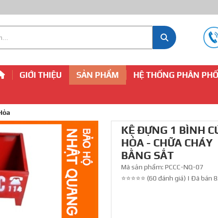
GIỚI THIỆU
SẢN PHẨM
HỆ THỐNG PHÂN PHỐ
Hỏa
KỆ ĐỰNG 1 BÌNH C
HỎA - CHỮA CHÁY
BẰNG SẮT
Mã sản phẩm:
PCCC-NQ-07
⭐⭐⭐⭐⭐ (60 đánh giá)
|
Đã bán 8