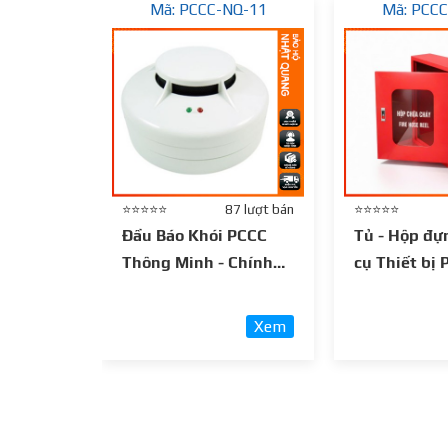
Mã: PCCC-NQ-11
Mã: PCC
⭐⭐⭐⭐⭐
87 lượt bán
⭐⭐⭐⭐⭐
Đầu Báo Khói PCCC
Tủ - Hộp đự
Thông Minh - Chính
cụ Thiết bị
Hãng
Xem