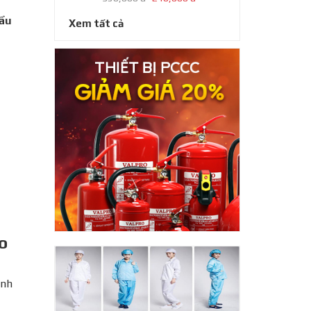
cầu
Xem tất cả
o
ình