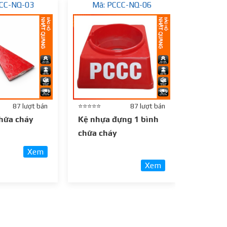
CC-NQ-03
Mã: PCCC-NQ-06
Mã: 
87 lượt bán
⭐⭐⭐⭐⭐
87 lượt bán
⭐⭐⭐⭐⭐
hữa cháy
Kệ nhựa đựng 1 bình
BÚA TẠ 
chữa cháy
250,000
Xem
Xem