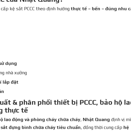
 cấp kệ sắt PCCC theo định hướng
thực tế – bền – đúng nhu 
sử dụng
ờng nhà xưởng
rí lắp đặt
án
uất & phân phối thiết bị PCCC, bảo hộ la
g thực tế
ộ lao động và phòng cháy chữa cháy
,
Nhật Quang
định vị m
 sắt đựng bình chữa cháy tiêu chuẩn
, đồng thời cung cấp
hệ