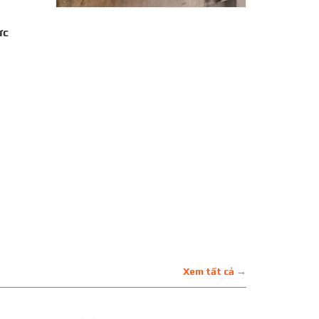
ực
Xem tất cả →