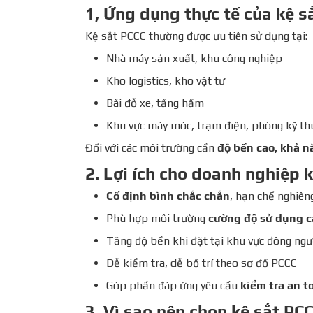
1, Ứng dụng thực tế của kệ s
Kệ sắt PCCC thường được ưu tiên sử dụng tại:
Nhà máy sản xuất, khu công nghiệp
Kho logistics, kho vật tư
Bãi đỗ xe, tầng hầm
Khu vực máy móc, trạm điện, phòng kỹ th
Đối với các môi trường cần
độ bền cao, khả n
2. Lợi ích cho doanh nghiệp 
Cố định bình chắc chắn
, hạn chế nghiên
Phù hợp môi trường
cường độ sử dụng c
Tăng độ bền khi đặt tại khu vực đông ngườ
Dễ kiểm tra, dễ bố trí theo sơ đồ PCCC
Góp phần đáp ứng yêu cầu
kiểm tra an t
3. Vì sao nên chọn kệ sắt P