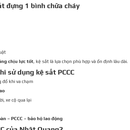
ắt đựng 1 bình chữa cháy
uật
ăng chịu lực tốt
, kệ sắt là lựa chọn phù hợp và ổn định lâu dài.
khi sử dụng kệ sắt PCCC
g đổ khi va chạm
ao
i, xe cộ qua lại
oàn – PCCC – bảo hộ lao động
CCC của Nhật Quang?