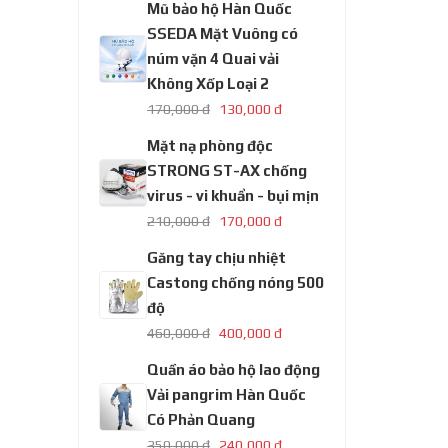
Mũ bảo hộ Hàn Quốc
SSEDA Mặt Vuông có
núm vặn 4 Quai vải
Không Xốp Loại 2
170,000 đ
130,000 đ
Mặt nạ phòng độc
STRONG ST-AX chống
virus - vi khuẩn - bụi mịn
210,000 đ
170,000 đ
Găng tay chịu nhiệt
Castong chống nóng 500
độ
460,000 đ
400,000 đ
Quần áo bảo hộ lao động
Vải pangrim Hàn Quốc
Có Phản Quang
350,000 đ
240,000 đ