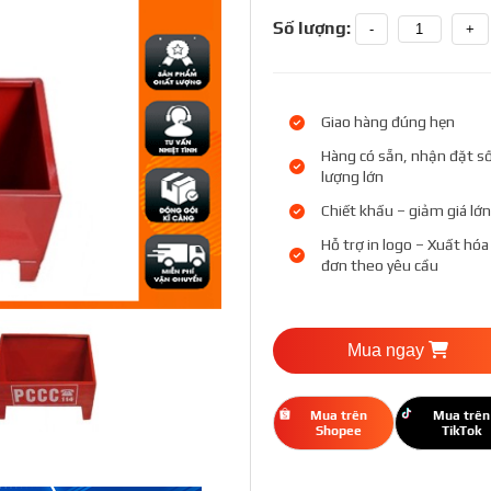
Số lượng:
-
+
Giao hàng đúng hẹn
Hàng có sẵn, nhận đặt s
lượng lớn
Chiết khấu – giảm giá lớn
Hỗ trợ in logo – Xuất hóa
đơn theo yêu cầu
Mua ngay
Mua trên
Mua trên
Shopee
TikTok