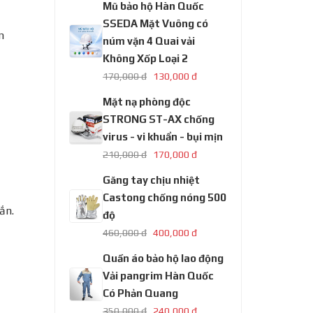
Mũ bảo hộ Hàn Quốc
SSEDA Mặt Vuông có
m
núm vặn 4 Quai vải
Không Xốp Loại 2
170,000 đ
130,000 đ
Mặt nạ phòng độc
STRONG ST-AX chống
virus - vi khuẩn - bụi mịn
210,000 đ
170,000 đ
Găng tay chịu nhiệt
Castong chống nóng 500
ắn.
độ
460,000 đ
400,000 đ
Quần áo bảo hộ lao động
Vải pangrim Hàn Quốc
Có Phản Quang
350,000 đ
240,000 đ