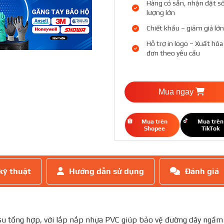
Hàng có sẵn, nhận đặt s
lượng lớn
Chiết khấu – giảm giá lớn
Hỗ trợ in logo – Xuất hóa
đơn theo yêu cầu
Mua ngay
Mua trên
Mua trên
Shopee
TikTok
kỹ thuật
Hướng dẫn sử dụng
Đánh giá
su tổng hợp, với lắp nắp nhựa PVC giúp bảo vệ đường dây ngầm 