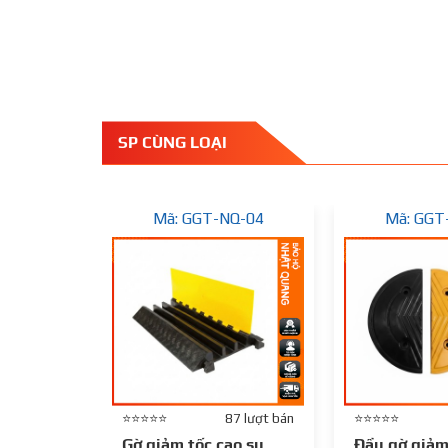
SP CÙNG LOẠI
Mã: GGT-NQ-04
Mã: GGT
⭐⭐⭐⭐⭐
87 lượt bán
⭐⭐⭐⭐⭐
Gờ giảm tốc cao su
Đầu gờ giảm