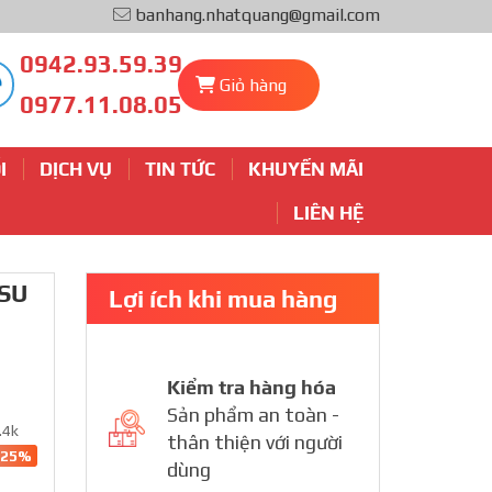
banhang.nhatquang@gmail.com
0942.93.59.39
Giỏ hàng
0977.11.08.05
I
DỊCH VỤ
TIN TỨC
KHUYẾN MÃI
LIÊN HỆ
SU
Lợi ích khi mua hàng
Kiểm tra hàng hóa
Sản phẩm an toàn -
.4k
thân thiện với người
-25%
dùng