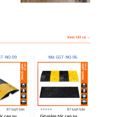
Xem tất cả →
GT-NQ-09
Mã: GGT-NQ-06
Mã:
87 lượt bán
⭐⭐⭐⭐⭐
87 lượt bán
⭐⭐⭐⭐⭐
ốc cao su
Gờ giảm tốc cao su
Gờ giảm