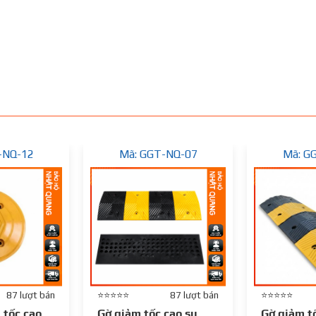
-NQ-12
Mã: GGT-NQ-07
Mã: G
87 lượt bán
⭐⭐⭐⭐⭐
87 lượt bán
⭐⭐⭐⭐⭐
 tốc cao
Gờ giảm tốc cao su
Gờ giảm t