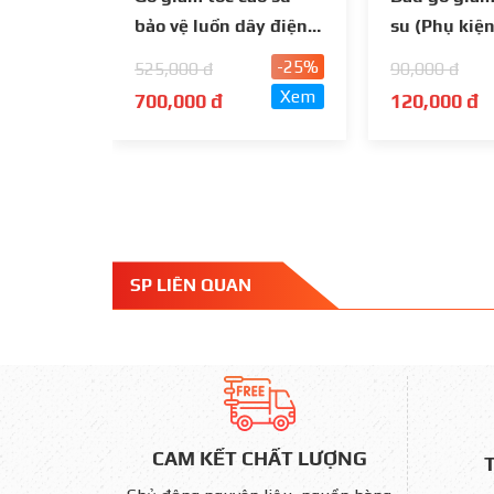
bảo vệ luồn dây điện
su (Phụ kiện
ngầm loại 3 rãnh
giảm tốc)
-25%
525,000 đ
90,000 đ
Xem
700,000 đ
120,000 đ
SP LIÊN QUAN
CAM KẾT CHẤT LƯỢNG
T