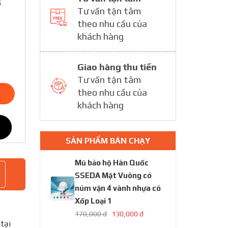
ố
Tư vấn tận tâm
theo nhu cầu của
khách hàng
Giao hàng thu tiền
Tư vấn tận tâm
theo nhu cầu của
khách hàng
SẢN PHẨM BÁN CHẠY
Mũ bảo hộ Hàn Quốc
SSEDA Mặt Vuông có
núm vặn 4 vành nhựa có
Xốp Loại 1
170,000 đ
130,000 đ
tại