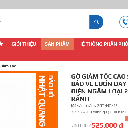
GIỚI THIỆU
SẢN PHẨM
HỆ THỐNG PHÂN PHỐ
Giảm Tốc
GỜ GIẢM TỐC CAO 
BẢO VỆ LUỒN DÂY
ĐIỆN NGẦM LOẠI 2
RÃNH
Mã sản phẩm:
GGT-NQ-13
⭐⭐⭐⭐⭐ (60 đánh giá)
|
Đã bán 8
525,000 đ
700,000 đ