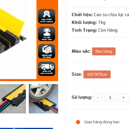
Chất liệu:
Cao su chịu lực c
Khối lượng:
7kg
Tình Trạng:
Còn Hàng
Màu sắc:
Đen-Vàng
Size:
100*30*5cm
Số lượng:
-
+
Giao hàng đúng hẹn