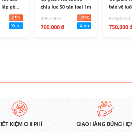
 lắp gờ
chịu lực 50 tấn loại 1m
bảo vệ lu
ngầm 004 
-25%
-29%
495,000 đ
600,000 đ
Xem
Xem
700,000 đ
750,000 
GIAO HÀNG ĐÚNG HẸ
IẾT KIỆM CHI PHÍ