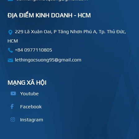
ĐỊA ĐIỂM KINH DOANH - HCM
229 Lã Xuân Oai, P Tăng Nhơn Phú A, Tp. Thủ Đức,
HCM
+84
0977110805
lethingocsuong95@gmail.com
MẠNG XÃ HỘI
Youtube
Facebook
Instagram