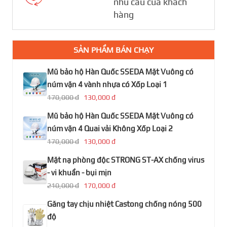
nhu cầu của khách
hàng
SẢN PHẨM BÁN CHẠY
Mũ bảo hộ Hàn Quốc SSEDA Mặt Vuông có
núm vặn 4 vành nhựa có Xốp Loại 1
170,000 đ
130,000 đ
Mũ bảo hộ Hàn Quốc SSEDA Mặt Vuông có
núm vặn 4 Quai vải Không Xốp Loại 2
170,000 đ
130,000 đ
Mặt nạ phòng độc STRONG ST-AX chống virus
- vi khuẩn - bụi mịn
210,000 đ
170,000 đ
Găng tay chịu nhiệt Castong chống nóng 500
độ