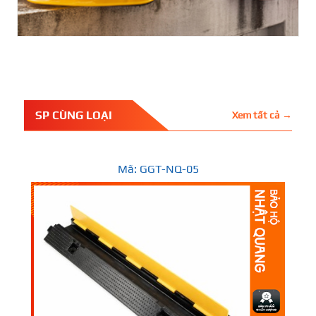
SP CÙNG LOẠI
Xem tất cả →
Mã: GGT-NQ-05