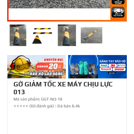
GỜ GIẢM TỐC XE MÁY CHỊU LỰC
013
Mã sản phẩm:
GGT-NQ-18
⭐⭐⭐⭐⭐ (60 đánh giá)
|
Đã bán 8.4k