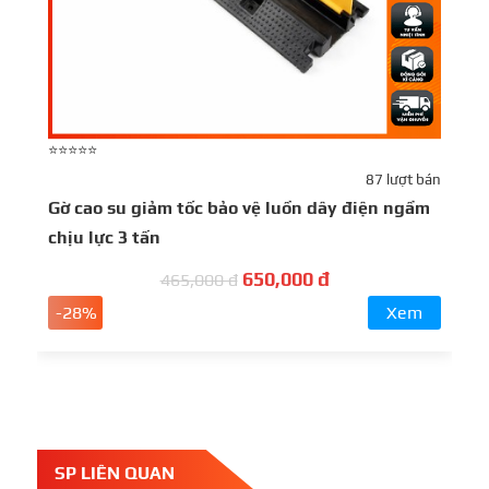
⭐⭐⭐⭐⭐
⭐
87 lượt bán
Gờ cao su giảm tốc bảo vệ luồn dây điện ngầm
G
chịu lực 3 tấn
650,000 đ
465,000 đ
-28%
Xem
SP LIÊN QUAN