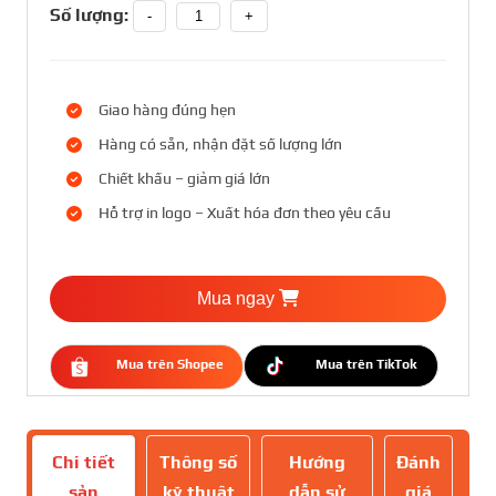
Số lượng:
-
+
Giao hàng đúng hẹn
Hàng có sẵn, nhận đặt số lượng lớn
Chiết khấu – giảm giá lớn
Hỗ trợ in logo – Xuất hóa đơn theo yêu cầu
Mua ngay
Mua trên Shopee
Mua trên TikTok
Chi tiết
Thông số
Hướng
Đánh
sản
kỹ thuật
dẫn sử
giá