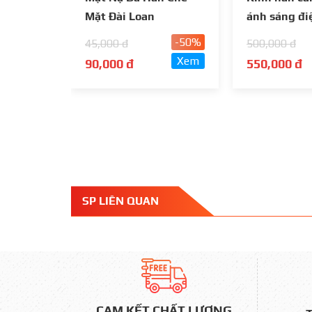
Mặt Đài Loan
ánh sáng đi
Loan Thông
-50%
45,000 đ
500,000 đ
Xem
90,000 đ
550,000 đ
SP LIÊN QUAN
CAM KẾT CHẤT LƯỢNG