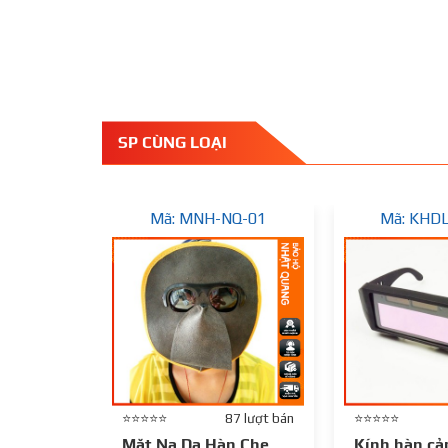
SP CÙNG LOẠI
Mã: MNH-NQ-01
Mã: KHD
⭐⭐⭐⭐⭐
87 lượt bán
⭐⭐⭐⭐⭐
Mặt Nạ Da Hàn Che
Kính hàn cả