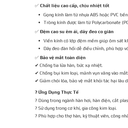
✅
Chất liệu cao cấp, chịu nhiệt tốt
Gọng kính làm từ nhựa ABS hoặc PVC bền bỉ
Tròng kính được làm từ Polycarbonate (PC
✅
Đệm cao su êm ái, dây đeo co giãn
Viền kính có lớp đệm mềm giúp ôm sát kh
Dây đeo đàn hồi dễ điều chỉnh, phù hợp vớ
✅
Bảo vệ mắt toàn diện
✔ Chống tia lửa hàn, bức xạ nhiệt.
✔ Chống bụi kim loại, mảnh vụn văng vào mắt
✔ Giảm chói lóa, bảo vệ mắt khỏi tác hại lâu d
?
Ứng Dụng Thực Tế
? Dùng trong ngành hàn hơi, hàn điện, cắt pla
? Sử dụng trong cơ khí, gia công kim loại.
? Phù hợp cho thợ hàn, kỹ thuật viên, công nhâ