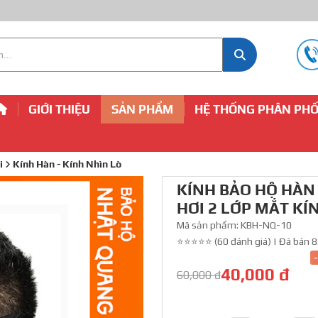
GIỚI THIỆU
SẢN PHẨM
HỆ THỐNG PHÂN PHỐ
i
Kính Hàn - Kính Nhìn Lò
KÍNH BẢO HỘ HÀN
HƠI 2 LỚP MẮT KÍ
Mã sản phẩm:
KBH-NQ-10
⭐⭐⭐⭐⭐ (60 đánh giá)
|
Đã bán 8
40,000 đ
60,000 đ