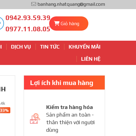
banhang.nhatquang@gmail.com
0942.93.59.39
Giỏ hàng
0977.11.08.05
I
DỊCH VỤ
TIN TỨC
KHUYẾN MÃI
LIÊN HỆ
Lợi ích khi mua hàng
NH
.4k
Kiểm tra hàng hóa
-33%
Sản phẩm an toàn -
thân thiện với người
dùng