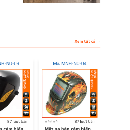
Xem tất cả →
NH-NQ-03
Mã: MNH-NQ-04
Mã:
87 lượt bán
⭐⭐⭐⭐⭐
87 lượt bán
⭐⭐⭐⭐⭐
n cảm biến
Mặt nạ hàn cảm biến
Mặt nạ 