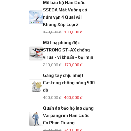
Mũ bảo hộ Hàn Quốc
SSEDA Mặt Vuông có
núm vặn 4 Quai vải
Không Xốp Loại 2
170,000 đ
130,000 đ
Mặt nạ phòng độc
STRONG ST-AX chống
virus - vi khuẩn - bụi mịn
210,000 đ
170,000 đ
Găng tay chịu nhiệt
Castong chống nóng 500
độ
460,000 đ
400,000 đ
Quần áo bảo hộ lao động
Vải pangrim Hàn Quốc
Có Phản Quang
350,000 đ
240,000 đ