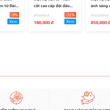
ện tử Đài
cắt cao cấp đội đầu
ánh sáng 
 Minh
Đài Loan
Loan
-9%
-72%
49,000 đ
559,000 đ
Xem
Xem
180,000 đ
850,000 