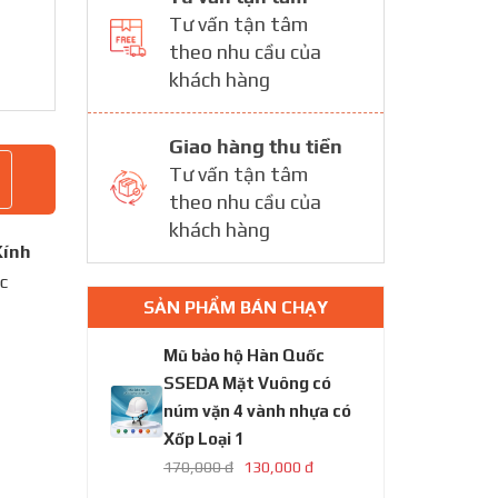
Tư vấn tận tâm
theo nhu cầu của
khách hàng
Giao hàng thu tiền
Tư vấn tận tâm
theo nhu cầu của
khách hàng
Kính
c
SẢN PHẨM BÁN CHẠY
Mũ bảo hộ Hàn Quốc
SSEDA Mặt Vuông có
núm vặn 4 vành nhựa có
Xốp Loại 1
170,000 đ
130,000 đ