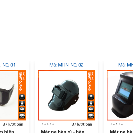
L-NQ-01
Mã: MHN-NQ-02
Mã: M
87 lượt bán
⭐⭐⭐⭐⭐
87 lượt bán
⭐⭐⭐⭐⭐
m biến
Mặt nạ hàn xì - hàn
Mặt nạ hà