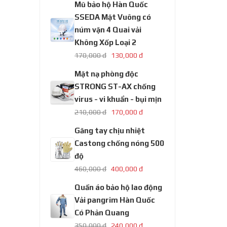
Mũ bảo hộ Hàn Quốc
SSEDA Mặt Vuông có
núm vặn 4 Quai vải
Không Xốp Loại 2
170,000 đ
130,000 đ
Mặt nạ phòng độc
STRONG ST-AX chống
virus - vi khuẩn - bụi mịn
210,000 đ
170,000 đ
Găng tay chịu nhiệt
Castong chống nóng 500
độ
460,000 đ
400,000 đ
Quần áo bảo hộ lao động
Vải pangrim Hàn Quốc
Có Phản Quang
350,000 đ
240,000 đ