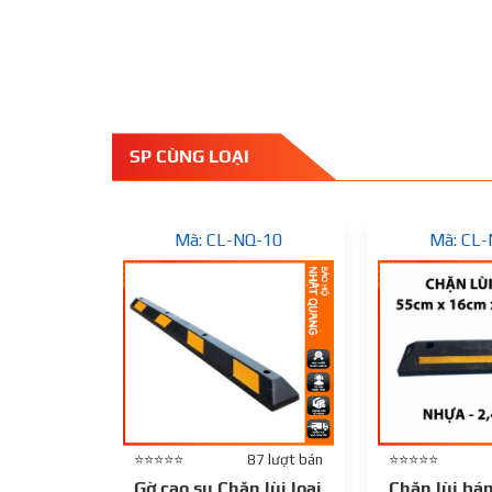
SP CÙNG LOẠI
Mã: CL-NQ-10
Mã: CL
⭐⭐⭐⭐⭐
87 lượt bán
⭐⭐⭐⭐⭐
Gờ cao su Chặn lùi loại
Chặn lùi bá