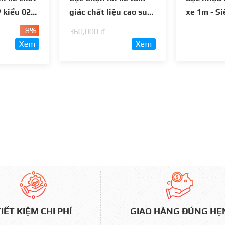
 kiểu 02
giác chất liệu cao su
xe 1m - S
có phản quang loại
Quang
-8%
360,000 đ
siêu bền
Xem
Xem
GIAO HÀNG ĐÚNG HẸ
IẾT KIỆM CHI PHÍ