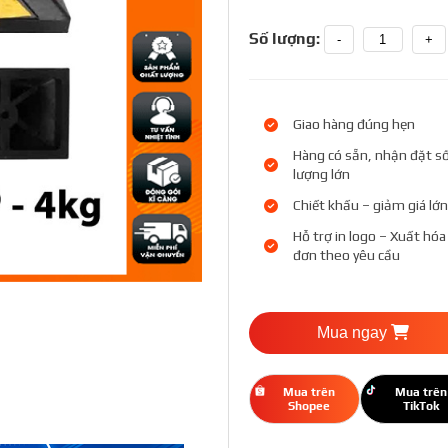
Số lượng:
-
+
Giao hàng đúng hẹn
Hàng có sẵn, nhận đặt s
lượng lớn
Chiết khấu – giảm giá lớn
Hỗ trợ in logo – Xuất hóa
đơn theo yêu cầu
Mua ngay
Mua trên
Mua trên
Shopee
TikTok