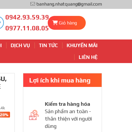
banhang.nhatquang@gmail.com
0942.93.59.39
Giỏ hàng
0977.11.08.05
I
DỊCH VỤ
TIN TỨC
KHUYẾN MÃI
LIÊN HỆ
U,
Lợi ích khi mua hàng
E
Kiểm tra hàng hóa
.4k
Sản phẩm an toàn -
-28%
thân thiện với người
dùng