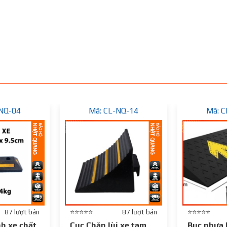
-NQ-04
Mã: CL-NQ-14
Mã: C
87 lượt bán
⭐⭐⭐⭐⭐
87 lượt bán
⭐⭐⭐⭐⭐
nh xe chất
Cục Chặn lùi xe tam
Bục nhựa 