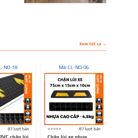
Xem tất cả →
L-NQ-18
Mã: CL-NQ-06
Mã:
87 lượt bán
⭐⭐⭐⭐⭐
87 lượt bán
⭐⭐⭐⭐⭐
PVC chặn lùi
Chặn lùi xe nhựa,
Bục cao 