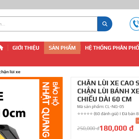
GIỚI THIỆU
SẢN PHẨM
HỆ THỐNG PHÂN PHỐ
chặn lùi xe
CHẶN LÙI XE CAO S
CHẶN LÙI BÁNH X
CHIỀU DÀI 60 CM
Mã sản phẩm:
CL-NQ-05
⭐⭐⭐⭐⭐ (60 đánh giá)
|
Đã bán 8
180,000 đ
250,000 đ