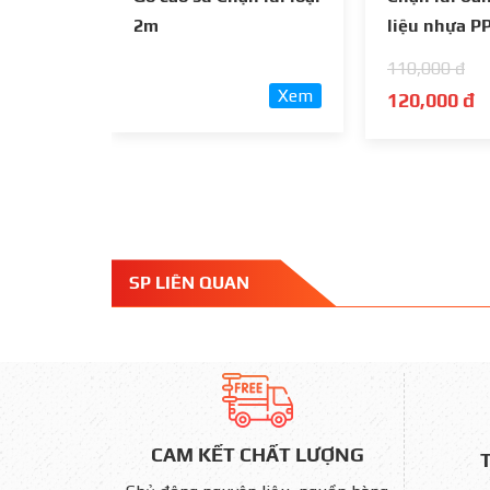
2m
liệu nhựa PP
dài 55 cm
110,000 đ
Xem
120,000 đ
SP LIÊN QUAN
CAM KẾT CHẤT LƯỢNG
T