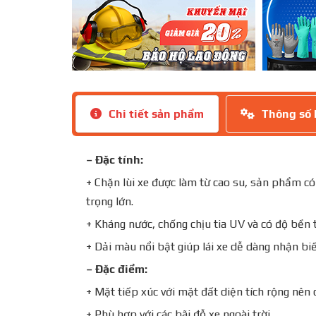
Chi tiết sản phẩm
Thông số 
– Đặc tính:
+ Chặn lùi xe được làm từ cao su, sản phẩm có 
trọng lớn.
+ Kháng nước, chống chịu tia UV và có độ bền t
+ Dải màu nổi bật giúp lái xe dễ dàng nhận biế
– Đặc điểm:
+ Mặt tiếp xúc với mặt đất diện tích rộng nên 
+ Phù hợp với các bãi đỗ xe ngoài trời.