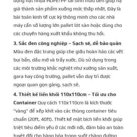
dụng hạt nhựa HDPE/PP tái sinh màu đen giúp hạ
giá thành sản phẩm xuống mức thấp nhất. Đây là
bài toán kinh tế cực kỳ thông minh cho các nhà
máy cần số lượng lớn pallet lót sàn hoặc dùng cho
các chuyến hàng xuất khẩu không thu hồi.
3. Sắc đen công nghiệp – Sạch sẽ, dễ bảo quản
Màu đen đặc trưng giúp che giấu hoàn hảo các vết
bụi bẩn, dầu mỡ và trầy xước. Dù sử dụng trong
các môi trường khắc nghiệt như xưởng sản xuất,
gara hay công trường, pallet vẫn duy trì được
ngoại quan gọn gàng, sạch sẽ.
4. Thiết kế liền khối 110x110cm – Tối ưu cho
Container
Quy cách 110x110cm là kích thước
"vàng" để xếp khít vào các thùng container tiêu
chuẩn (20ft, 40ft). Thiết kế mặt bích liền khối giúp
triệt tiêu điểm yếu ở các mối nối, đảm bảo an toàn
tuyệt đối cho hàng hóa trong suốt chặng đường