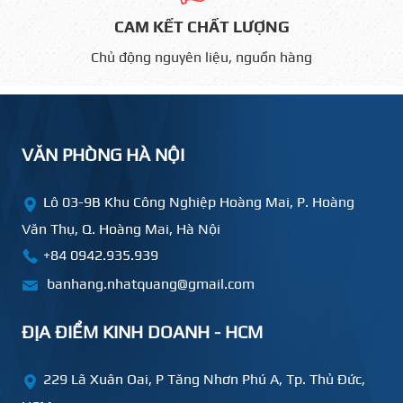
CAM KẾT CHẤT LƯỢNG
Chủ động nguyên liệu, nguồn hàng
VĂN PHÒNG HÀ NỘI
Lô 03-9B Khu Công Nghiệp Hoàng Mai, P. Hoàng
Văn Thụ, Q. Hoàng Mai, Hà Nội
+84 0942.935.939
banhang.nhatquang@gmail.com
ĐỊA ĐIỂM KINH DOANH - HCM
229 Lã Xuân Oai, P Tăng Nhơn Phú A, Tp. Thủ Đức,