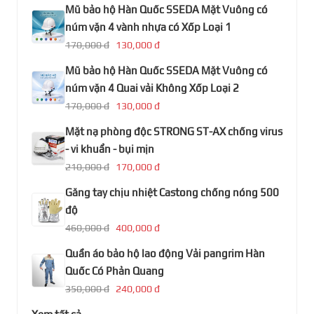
Mũ bảo hộ Hàn Quốc SSEDA Mặt Vuông có
núm vặn 4 vành nhựa có Xốp Loại 1
170,000 đ
130,000 đ
Mũ bảo hộ Hàn Quốc SSEDA Mặt Vuông có
núm vặn 4 Quai vải Không Xốp Loại 2
170,000 đ
130,000 đ
Mặt nạ phòng độc STRONG ST-AX chống virus
- vi khuẩn - bụi mịn
210,000 đ
170,000 đ
Găng tay chịu nhiệt Castong chống nóng 500
độ
460,000 đ
400,000 đ
Quần áo bảo hộ lao động Vải pangrim Hàn
Quốc Có Phản Quang
350,000 đ
240,000 đ