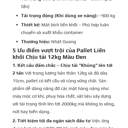
tấn)
Tải trọng động (Khi dùng xe nâng):
~900 kg
Thiết kế:
Mặt bích liền khối – Phù hợp luân
chuyển và xuất khẩu container
Thương hiệu:
Nhật Quang
5 Ưu điểm vượt trội của Pallet Liền
khối Chịu tải 12kg Màu Đen
1. Kết cấu đầm chắc – Chịu tải "Khủng" lên tới
2 tấn
Với trọng lượng bản thân 12kg và độ dày
15cm, pallet có kết cấu vô cùng vững chãi. Sản
phẩm dễ dàng nâng đỡ các mặt hàng nặng như
máy móc cơ khí, phuy hóa chất, vật liệu xây dựng
với tải trọng tĩnh lên tới 2000kg mà không lo võng,
nứt hay biến dạng.
2. Tiết kiệm tối đa ngân sách đầu tư
Việc ứng