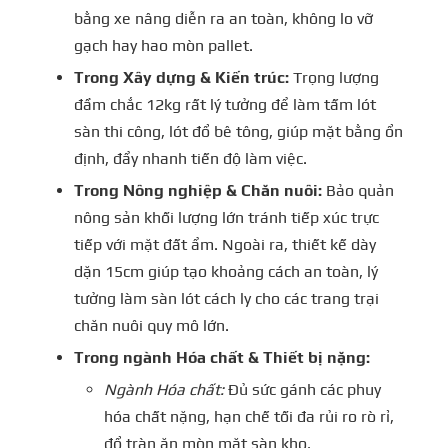
bằng xe nâng diễn ra an toàn, không lo vỡ
gạch hay hao mòn pallet.
Trong Xây dựng & Kiến trúc:
Trọng lượng
đầm chắc 12kg rất lý tưởng để làm tấm lót
sàn thi công, lót đổ bê tông, giúp mặt bằng ổn
định, đẩy nhanh tiến độ làm việc.
Trong Nông nghiệp & Chăn nuôi:
Bảo quản
nông sản khối lượng lớn tránh tiếp xúc trực
tiếp với mặt đất ẩm. Ngoài ra, thiết kế dày
dặn 15cm giúp tạo khoảng cách an toàn, lý
tưởng làm sàn lót cách ly cho các trang trại
chăn nuôi quy mô lớn.
Trong ngành Hóa chất & Thiết bị nặng:
Ngành Hóa chất:
Đủ sức gánh các phuy
hóa chất nặng, hạn chế tối đa rủi ro rò rỉ,
đổ tràn ăn mòn mặt sàn kho.