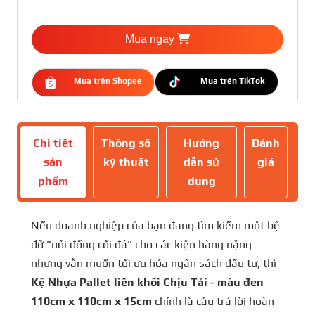
Mua ngay
Mua trên Shopee
Mua trên TikTok
Chi tiết
Thông số
Hướng
Đánh
sản
kỹ thuật
dẫn sử
giá
phẩm
dụng
Nếu doanh nghiệp của bạn đang tìm kiếm một bệ
đỡ "nồi đồng cối đá" cho các kiện hàng nặng
nhưng vẫn muốn tối ưu hóa ngân sách đầu tư, thì
Kệ Nhựa Pallet liền khối Chịu Tải - màu đen
110cm x 110cm x 15cm
chính là câu trả lời hoàn