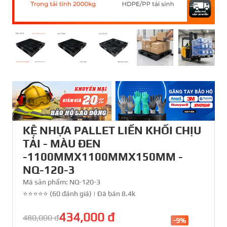
KỆ NHỰA PALLET LIỀN KHỐI CHỊU
TẢI - MÀU ĐEN
-1100MMX1100MMX150MM -
NQ-120-3
Mã sản phẩm:
NQ-120-3
⭐⭐⭐⭐⭐ (60 đánh giá)
|
Đã bán 8.4k
434,000 đ
480,000 đ
-9%