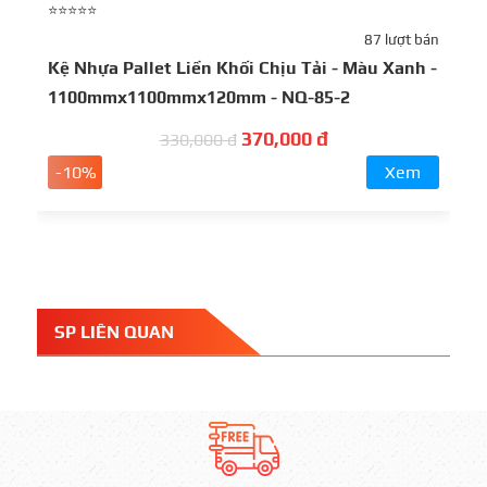
⭐⭐⭐⭐⭐
⭐
87 lượt bán
Kệ Nhựa Pallet Liền Khối Chịu Tải - Màu Xanh -
K
1100mmx1100mmx120mm - NQ-85-2
-
370,000 đ
330,000 đ
-10%
Xem
SP LIÊN QUAN