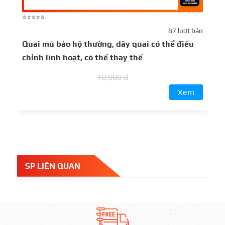
⭐⭐⭐⭐⭐
⭐
87 lượt bán
Quai mũ bảo hộ thường, dây quai có thể điều
K
chỉnh linh hoạt, có thể thay thế
10,000 đ
Xem
SP LIÊN QUAN