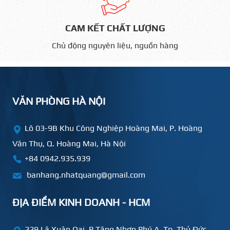
CAM KẾT CHẤT LƯỢNG
Chủ động nguyên liệu, nguồn hàng
VĂN PHÒNG HÀ NỘI
Lô 03-9B Khu Công Nghiệp Hoàng Mai, P. Hoàng
Văn Thụ, Q. Hoàng Mai, Hà Nội
+84 0942.935.939
banhang.nhatquang@gmail.com
ĐỊA ĐIỂM KINH DOANH - HCM
229 Lã Xuân Oai, P Tăng Nhơn Phú A, Tp. Thủ Đức,