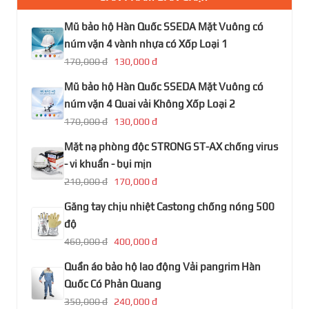
Mũ bảo hộ Hàn Quốc SSEDA Mặt Vuông có
núm vặn 4 vành nhựa có Xốp Loại 1
170,000 đ
130,000 đ
Mũ bảo hộ Hàn Quốc SSEDA Mặt Vuông có
núm vặn 4 Quai vải Không Xốp Loại 2
170,000 đ
130,000 đ
Mặt nạ phòng độc STRONG ST-AX chống virus
- vi khuẩn - bụi mịn
210,000 đ
170,000 đ
Găng tay chịu nhiệt Castong chống nóng 500
độ
460,000 đ
400,000 đ
Quần áo bảo hộ lao động Vải pangrim Hàn
Quốc Có Phản Quang
350,000 đ
240,000 đ