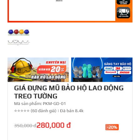
GIÁ ĐỰNG MŨ BẢO HỘ LAO ĐỘNG
TREO TƯỜNG
Mã sản phẩm:
PKM-GD-01
⭐⭐⭐⭐⭐ (60 đánh giá)
|
Đã bán 8.4k
280,000 đ
350,000 đ
-20%