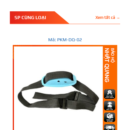
SP CÙNG LOẠI
Xem tất cả →
Mã: PKM-DQ-02