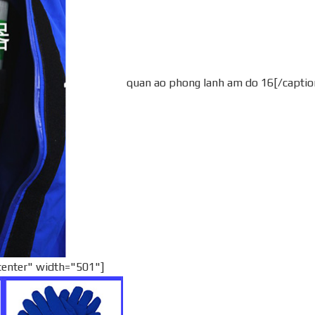
quan ao phong lanh am do 16[/captio
center" width="501"]