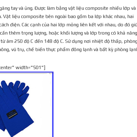
ng tay và ủng. Được làm bằng vật liệu composite nhiều lớp và
h. Vật liệu composite bên ngoài bao gồm ba lớp khác nhau, hai
ách điện. Các cạnh của hai lớp mỏng liên kết với nhau, do đó giữ
cần thêm trọng lượng, hoặc khối lượng và lớp trong có khả năn
ộ từ âm 250 độ C đến 148 độ C. Sử dụng nơi nhiệt độ thấp, phòn
hông, vũ trụ, chế biến thực phẩm đông lạnh và bất kỳ phòng lạn
center" width="501"]