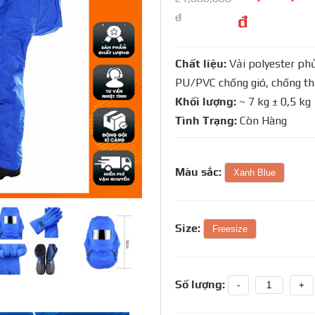
đ
đ
Chất liệu:
Vải polyester ph
PU/PVC chống gió, chống t
Khối lượng:
~ 7 kg ± 0,5 kg
Tình Trạng:
Còn Hàng
Màu sắc:
Xanh Blue
Size:
Freesize
Số lượng:
-
+