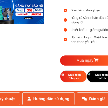
Giao hàng đúng hẹn
Hàng có sẵn, nhận đặt s
lượng lớn
Chiết khấu – giảm giá lớn
Hỗ trợ in logo – Xuất hóa
đơn theo yêu cầu
Mua ngay
Mua trên
Mua trên
Shopee
TikTok
kỹ thuật
Hướng dẫn sử dụng
Đánh giá