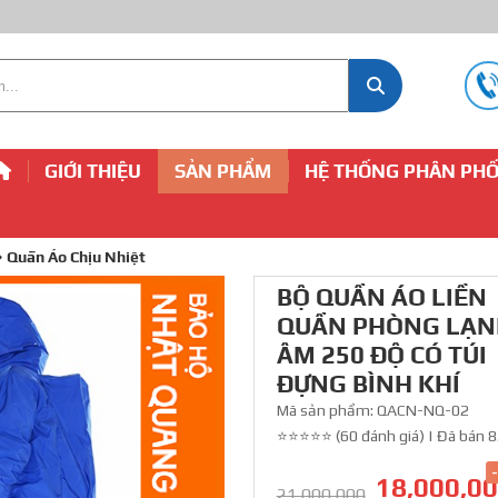
GIỚI THIỆU
SẢN PHẨM
HỆ THỐNG PHÂN PHỐ
Quần Áo Chịu Nhiệt
BỘ QUẦN ÁO LIỀN
QUẦN PHÒNG LẠN
ÂM 250 ĐỘ CÓ TÚI
ĐỰNG BÌNH KHÍ
Mã sản phẩm:
QACN-NQ-02
⭐⭐⭐⭐⭐ (60 đánh giá)
|
Đã bán 8
18,000,0
21,000,000