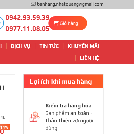
banhang.nhatquang@gmail.com
0942.93.59.39
Giỏ hàng
0977.11.08.05
I
DỊCH VỤ
TIN TỨC
KHUYẾN MÃI
LIÊN HỆ
Lợi ích khi mua hàng
H
Kiểm tra hàng hóa
Sản phẩm an toàn -
.4k
thân thiện với người
-14%
dùng
00