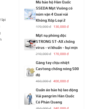
Mũ bảo hộ Hàn Quốc
SSEDA Mặt Vuông có
núm vặn 4 Quai vải
 lại
Không Xốp Loại 2
g
170,000 đ
130,000 đ
g
Mặt nạ phòng độc
h
STRONG ST-AX chống
virus - vi khuẩn - bụi mịn
210,000 đ
170,000 đ
Găng tay chịu nhiệt
Castong chống nóng 500
độ
460,000 đ
400,000 đ
Quần áo bảo hộ lao động
Vải pangrim Hàn Quốc
Có Phản Quang
350,000 đ
240,000 đ