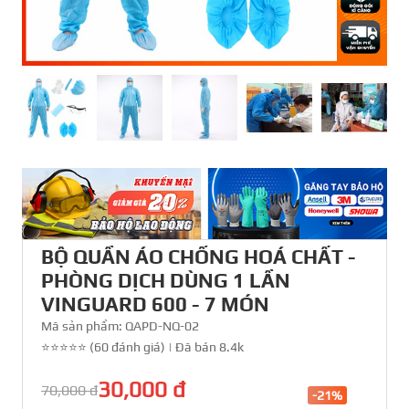
BỘ QUẦN ÁO CHỐNG HOÁ CHẤT -
PHÒNG DỊCH DÙNG 1 LẦN
VINGUARD 600 - 7 MÓN
Mã sản phẩm:
QAPD-NQ-02
⭐⭐⭐⭐⭐ (60 đánh giá)
|
Đã bán 8.4k
30,000 đ
70,000 đ
-21%