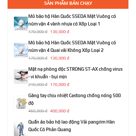
SẢN PHẨM BÁN CHẠY
Mũ bảo hộ Hàn Quốc SSEDA Mặt Vuông có
núm vặn 4 vành nhựa có Xốp Loại 1
170,000 đ
130,000 đ
Mũ bảo hộ Hàn Quốc SSEDA Mặt Vuông có
núm vặn 4 Quai vải Không Xốp Loại 2
170,000 đ
130,000 đ
Mặt nạ phòng độc STRONG ST-AX chống virus
- vi khuẩn - bụi mịn
210,000 đ
170,000 đ
Găng tay chịu nhiệt Castong chống nóng 500
độ
460,000 đ
400,000 đ
Quần áo bảo hộ lao động Vải pangrim Hàn
Quốc Có Phản Quang