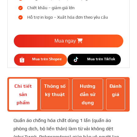
Chiết khấu – giảm giá lớn
Hỗ trợ in logo – Xuất hóa đơn theo yêu cầu
Mua ngay
Mua trên Shopee
Mua trên TikTok
Chi tiết
Thông số
Hướng
Đánh
sản
kỹ thuật
dẫn sử
giá
phẩm
dụng
Quần áo chống hóa chất dùng 1 lần (quần áo
phòng dịch, bộ liền thân) làm từ vải không dệt
(như Tyvek, Polypropylene) giúp bảo vệ người lao