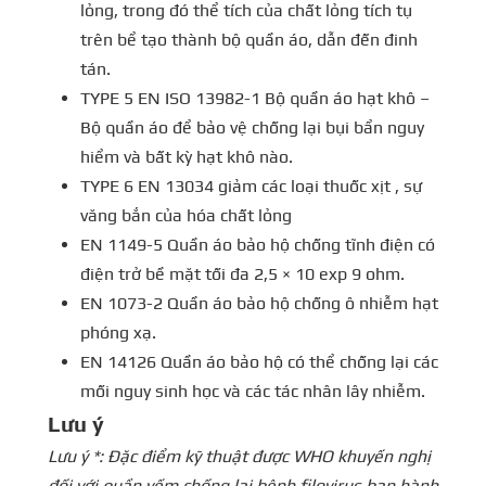
lỏng, trong đó thể tích của chất lỏng tích tụ
trên bể tạo thành bộ quần áo, dẫn đến đinh
tán.
TYPE 5 EN ISO 13982-1 Bộ quần áo hạt khô –
Bộ quần áo để bảo vệ chống lại bụi bẩn nguy
hiểm và bất kỳ hạt khô nào.
TYPE 6 EN 13034 giảm các loại thuốc xịt , sự
văng bắn của hóa chất lỏng
EN 1149-5 Quần áo bảo hộ chống tĩnh điện có
điện trở bề mặt tối đa 2,5 × 10 exp 9 ohm.
EN 1073-2 Quần áo bảo hộ chống ô nhiễm hạt
phóng xạ.
EN 14126 Quần áo bảo hộ có thể chống lại các
mối nguy sinh học và các tác nhân lây nhiễm.
Lưu ý
Lưu ý *: Đặc điểm kỹ thuật được WHO khuyến nghị
đối với quần yếm chống lại bệnh filovirus ban hành