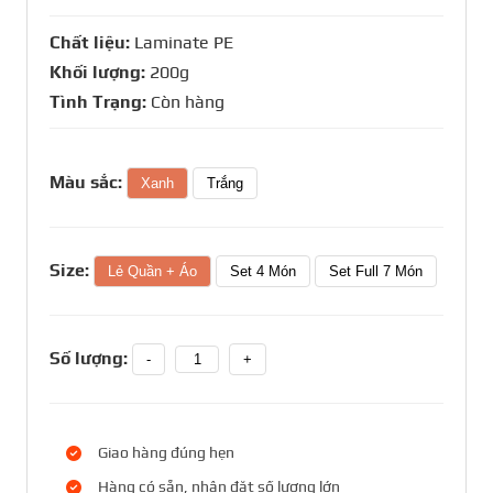
Chất liệu:
Laminate PE
Khối lượng:
200g
Tình Trạng:
Còn hàng
Màu sắc:
Xanh
Trắng
Size:
Lẻ Quần + Áo
Set 4 Món
Set Full 7 Món
Số lượng:
-
+
Giao hàng đúng hẹn
Hàng có sẵn, nhận đặt số lượng lớn