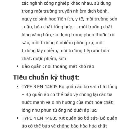
các ngành công nghiệp khác nhau. sử dụng
trong môi trường truyền nhiễm dịch bệnh,
nguy cơ sinh học Tiện ích, y tế, môi trường sơn
, dầu, hóa chất tổng hợp…., môi trường chất
lỏng văng bắn, sử dụng trong phun thuốc trừ
sâu, môi trường ô nhiễm phóng xạ, môi
trường lây nhiễm, môi trường tiếp xúc hóa
chất, dược phẩm, sơn
Bảo quản : nơi thoáng mát khô ráo
Tiêu chuẩn kỹ thuật:
TYPE 3 EN 14605 Bộ quần áo bó sát chất lỏng
– Bộ quần áo có thể bảo vệ chống lại các tia
nước mạnh và định hướng của một hóa chất
lỏng như phun từ ống nổ dưới áp lực.
TYPE 4 EN 14605 Xịt quần áo bó sát- Bộ quần
áo có thể bảo vệ chống bão hòa hóa chất