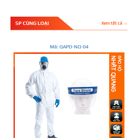
SP CÙNG LOẠI
Xem tất cả →
Mã: QAPD-NQ-04