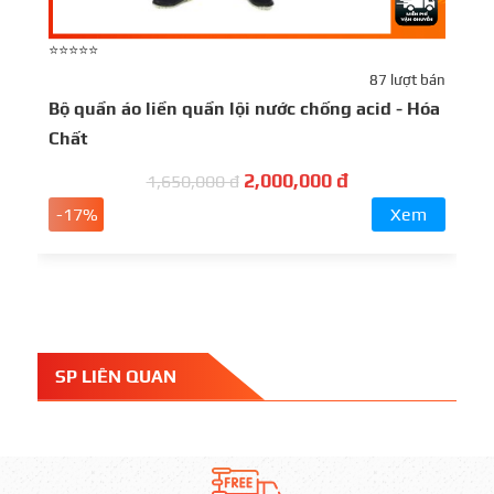
⭐⭐⭐⭐⭐
⭐
87 lượt bán
Bộ quần áo liền quần lội nước chống acid - Hóa
B
Chất
2,000,000 đ
1,650,000 đ
-17%
Xem
SP LIÊN QUAN