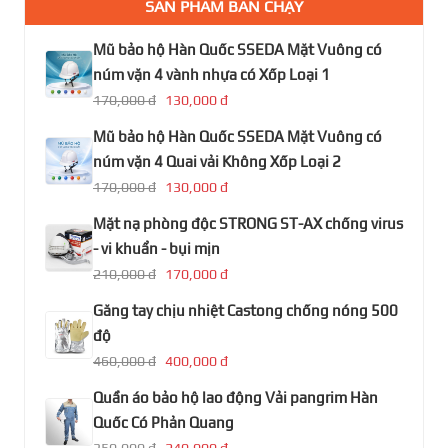
SẢN PHẨM BÁN CHẠY
Mũ bảo hộ Hàn Quốc SSEDA Mặt Vuông có
núm vặn 4 vành nhựa có Xốp Loại 1
170,000 đ
130,000 đ
Mũ bảo hộ Hàn Quốc SSEDA Mặt Vuông có
núm vặn 4 Quai vải Không Xốp Loại 2
170,000 đ
130,000 đ
Mặt nạ phòng độc STRONG ST-AX chống virus
- vi khuẩn - bụi mịn
210,000 đ
170,000 đ
Găng tay chịu nhiệt Castong chống nóng 500
độ
460,000 đ
400,000 đ
Quần áo bảo hộ lao động Vải pangrim Hàn
Quốc Có Phản Quang
350,000 đ
240,000 đ