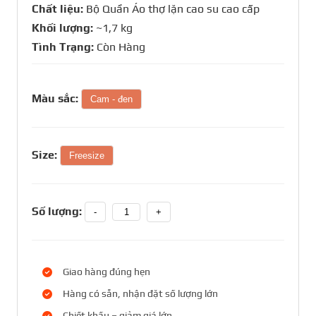
Chất liệu:
Bộ Quần Áo thợ lặn cao su cao cấp
Khối lượng:
~1,7 kg
Tình Trạng:
Còn Hàng
Màu sắc:
Cam - đen
Size:
Freesize
Số lượng:
-
+
Giao hàng đúng hẹn
Hàng có sẵn, nhận đặt số lượng lớn
Chiết khấu – giảm giá lớn