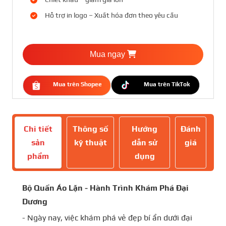
Hỗ trợ in logo – Xuất hóa đơn theo yêu cầu
Mua ngay
Mua trên Shopee
Mua trên TikTok
Chi tiết
Thông số
Hướng
Đánh
sản
kỹ thuật
dẫn sử
giá
phẩm
dụng
Bộ Quần Áo Lặn - Hành Trình Khám Phá Đại
Dương
- Ngày nay, việc khám phá vẻ đẹp bí ẩn dưới đại