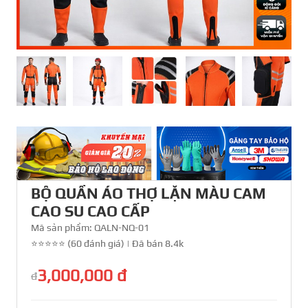
BỘ QUẦN ÁO THỢ LẶN MÀU CAM
CAO SU CAO CẤP
Mã sản phẩm:
QALN-NQ-01
⭐⭐⭐⭐⭐ (60 đánh giá)
|
Đã bán 8.4k
3,000,000 đ
đ