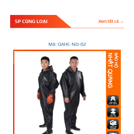
SP CÙNG LOẠI
Xem tất cả →
Mã: QAHC-NQ-02