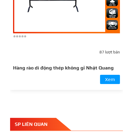
⭐⭐⭐⭐⭐
⭐
87 lượt bán
Hàng rào di động thép không gỉ Nhật Quang
H
Xem
SP LIÊN QUAN