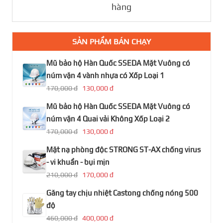
hàng
SẢN PHẨM BÁN CHẠY
Mũ bảo hộ Hàn Quốc SSEDA Mặt Vuông có
núm vặn 4 vành nhựa có Xốp Loại 1
170,000 đ
130,000 đ
Mũ bảo hộ Hàn Quốc SSEDA Mặt Vuông có
núm vặn 4 Quai vải Không Xốp Loại 2
170,000 đ
130,000 đ
Mặt nạ phòng độc STRONG ST-AX chống virus
- vi khuẩn - bụi mịn
210,000 đ
170,000 đ
Găng tay chịu nhiệt Castong chống nóng 500
độ
460,000 đ
400,000 đ