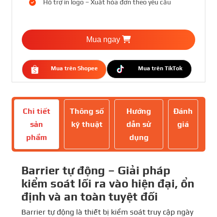
Hỗ trợ in logo – Xuất hóa đơn theo yêu cầu
Mua ngay
Mua trên Shopee
Mua trên TikTok
Chi tiết
Thông số
Hướng
Đánh
sản
kỹ thuật
dẫn sử
giá
phẩm
dụng
Barrier tự động – Giải pháp
kiểm soát lối ra vào hiện đại, ổn
định và an toàn tuyệt đối
Barrier tự động là thiết bị kiểm soát truy cập ngày