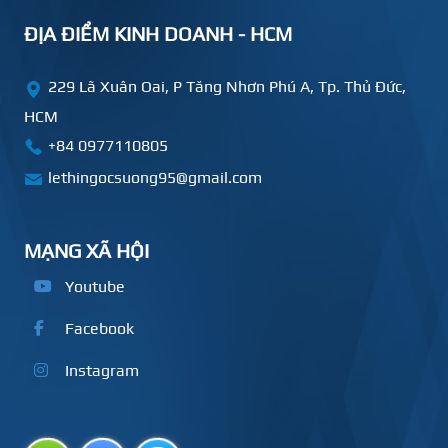
ĐỊA ĐIỂM KINH DOANH - HCM
229 Lã Xuân Oai, P Tăng Nhơn Phú A, Tp. Thủ Đức,
HCM
+84
0977110805
lethingocsuong95@gmail.com
MẠNG XÃ HỘI
Youtube
Facebook
Instagram