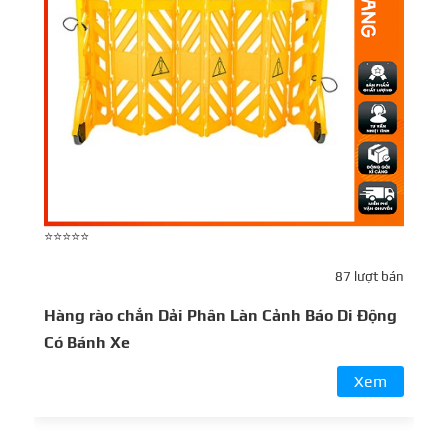
⭐⭐⭐⭐⭐
⭐
87 lượt bán
R
Hàng rào chắn Dải Phân Làn Cảnh Báo Di Động
Có Bánh Xe
Xem