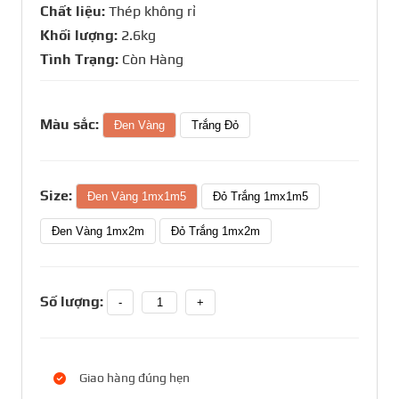
Chất liệu:
Thép không rỉ
Khối lượng:
2.6kg
Tình Trạng:
Còn Hàng
Màu sắc:
Đen Vàng
Trắng Đỏ
Size:
Đen Vàng 1mx1m5
Đỏ Trắng 1mx1m5
Đen Vàng 1mx2m
Đỏ Trắng 1mx2m
Số lượng:
-
+
Giao hàng đúng hẹn