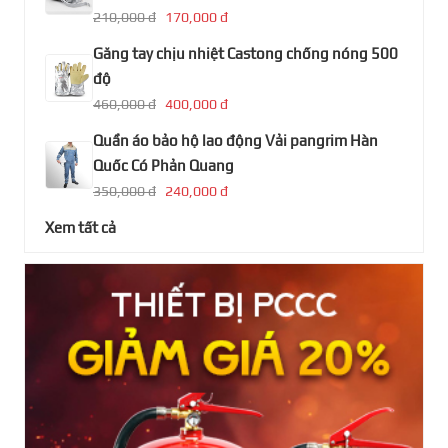
210,000 đ
170,000 đ
Găng tay chịu nhiệt Castong chống nóng 500
độ
460,000 đ
400,000 đ
Quần áo bảo hộ lao động Vải pangrim Hàn
Quốc Có Phản Quang
350,000 đ
240,000 đ
Xem tất cả