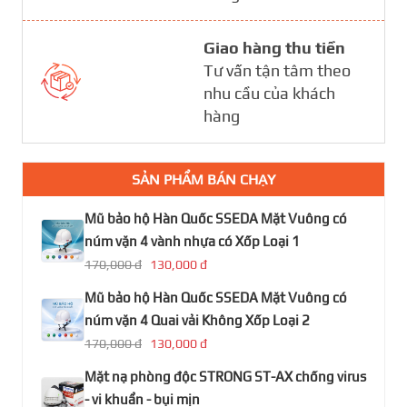
Giao hàng thu tiền
Tư vấn tận tâm theo
nhu cầu của khách
hàng
SẢN PHẨM BÁN CHẠY
Mũ bảo hộ Hàn Quốc SSEDA Mặt Vuông có
núm vặn 4 vành nhựa có Xốp Loại 1
170,000 đ
130,000 đ
Mũ bảo hộ Hàn Quốc SSEDA Mặt Vuông có
núm vặn 4 Quai vải Không Xốp Loại 2
170,000 đ
130,000 đ
Mặt nạ phòng độc STRONG ST-AX chống virus
- vi khuẩn - bụi mịn