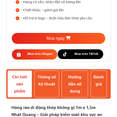
Hàng có sẵn, nhận đặt số lượng lớn
Chiết khấu – giảm giá lớn
Hỗ trợ in logo – Xuất hóa đơn theo yêu cầu
Mua ngay
Mua trên Shopee
Mua trên TikTok
Chi tiết
Thông số
Hướng
Đánh
sản
kỹ thuật
dẫn sử
giá
phẩm
dụng
Hàng rào di động thép không gỉ 1m x 1,5m
Nhật Quang – Giải pháp kiểm soát khu vực an