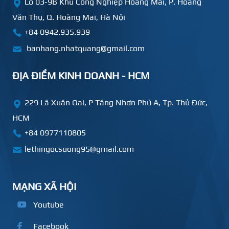
Lô 03-9B Khu Công Nghiệp Hoàng Mai, P. Hoàng
Văn Thụ, Q. Hoàng Mai, Hà Nội
+84 0942.935.939
banhang.nhatquang@gmail.com
ĐỊA ĐIỂM KINH DOANH - HCM
229 Lã Xuân Oai, P Tăng Nhơn Phú A, Tp. Thủ Đức,
HCM
+84
0977110805
lethingocsuong95@gmail.com
MẠNG XÃ HỘI
Youtube
Facebook