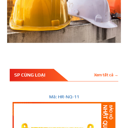
SP CÙNG LOẠI
Xem tất cả →
Mã: HR-NQ-11