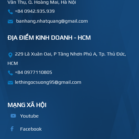
Văn Thụ, Q. Hoàng Mai, Hà Nội
+84 0942.935.939
banhang.nhatquang@gmail.com
ĐỊA ĐIỂM KINH DOANH - HCM
229 Lã Xuân Oai, P Tăng Nhơn Phú A, Tp. Thủ Đức,
HCM
+84
0977110805
lethingocsuong95@gmail.com
MẠNG XÃ HỘI
Youtube
Facebook