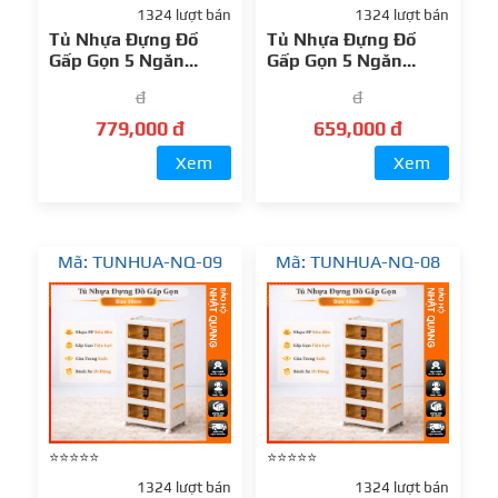
1324 lượt bán
1324 lượt bán
Tủ Nhựa Đựng Đồ
Tủ Nhựa Đựng Đồ
Gấp Gọn 5 Ngăn
Gấp Gọn 5 Ngăn
70cm – Thiết Kế
65cm – Thiết Kế
đ
đ
Thông Minh, Lưu Trữ
Thông Minh, Lưu Trữ
Gọn Gàng
Gọn Gàng
779,000 đ
659,000 đ
Xem
Xem
Mã: TUNHUA-NQ-09
Mã: TUNHUA-NQ-08
⭐⭐⭐⭐⭐
⭐⭐⭐⭐⭐
1324 lượt bán
1324 lượt bán