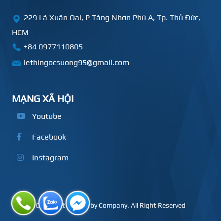
229 Lã Xuân Oai, P Tăng Nhơn Phú A, Tp. Thủ Đức,
HCM
+84
0977110805
lethingocsuong95@gmail.com
MẠNG XÃ HỘI
Youtube
Facebook
Instagram
Copyright © 2020 by Company. All Right Reserved