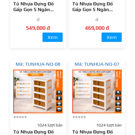
Tủ Nhựa Đựng Đồ
Tủ Nhựa Đựng Đồ
Gấp Gọn 5 Ngăn
Gấp Gọn 5 Ngăn
55cm – Thiết Kế
45cm – Thiết Kế
đ
đ
Thông Minh, Lưu Trữ
Thông Minh, Lưu Trữ
Gọn Gàng
Gọn Gàng
549,000 đ
469,000 đ
Xem
Xem
Mã: TUNHUA-NQ-08
Mã: TUNHUA-NQ-07
⭐⭐⭐⭐⭐
⭐⭐⭐⭐⭐
1024 lượt bán
1024 lượt bán
Tủ Nhựa Đựng Đồ
Tủ Nhựa Đựng Đồ