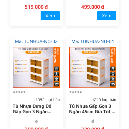
Nhựa Xếp Gọn Tiện
Nhựa Xếp Gọn Tiện
Lợi
Lợi
519,000 đ
499,000 đ
Xem
Xem
Mã: TUNHUA-NQ-02
Mã: TUNHUA-NQ-01
⭐⭐⭐⭐⭐
⭐⭐⭐⭐⭐
1352 lượt bán
1213 lượt bán
Tủ Nhựa Đựng Đồ
Tủ Nhựa Gấp Gọn 3
Gấp Gọn 3 Ngăn
Ngăn 45cm Giá Tốt –
55cm Đa Năng – Tủ
Nhựa Cao Cấp, Thiết
đ
đ
Nhựa Xếp Gọn Tiện
Kế Hiện Đại
Lợi