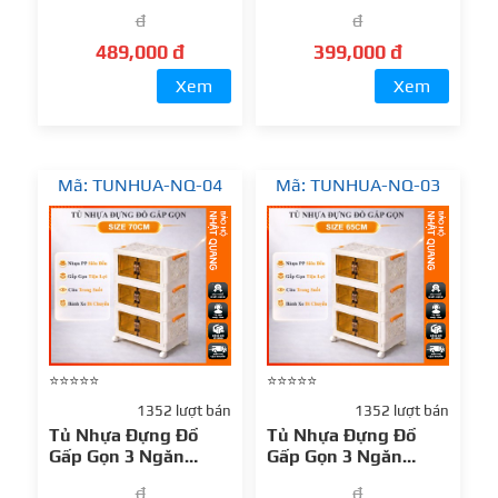
55cm Nhựa PP Cao
45cm Nhựa PP Cao
đ
đ
Cấp – Thiết Kế Tiện
Cấp – Thiết Kế Tiện
Lợi, Bền Đẹp
Lợi, Bền Đẹp
489,000 đ
399,000 đ
Xem
Xem
Mã: TUNHUA-NQ-04
Mã: TUNHUA-NQ-03
⭐⭐⭐⭐⭐
⭐⭐⭐⭐⭐
1352 lượt bán
1352 lượt bán
Tủ Nhựa Đựng Đồ
Tủ Nhựa Đựng Đồ
Gấp Gọn 3 Ngăn
Gấp Gọn 3 Ngăn
70cm Đa Năng – Tủ
65cm Đa Năng – Tủ
đ
đ