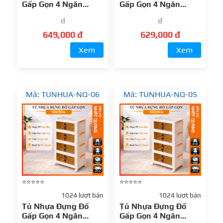
Gấp Gọn 4 Ngăn
Gấp Gọn 4 Ngăn
70cm Nhựa PP Cao
65cm Nhựa PP Cao
đ
đ
Cấp – Thiết Kế Tiện
Cấp – Thiết Kế Tiện
Lợi, Bền Đẹp
Lợi, Bền Đẹp
649,000 đ
629,000 đ
Xem
Xem
Mã: TUNHUA-NQ-06
Mã: TUNHUA-NQ-05
⭐⭐⭐⭐⭐
⭐⭐⭐⭐⭐
1024 lượt bán
1024 lượt bán
Tủ Nhựa Đựng Đồ
Tủ Nhựa Đựng Đồ
Gấp Gọn 4 Ngăn
Gấp Gọn 4 Ngăn