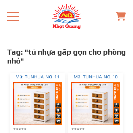
Tag: "tủ nhựa gấp gọn cho phòng
nhỏ"
Mã: TUNHUA-NQ-11
Mã: TUNHUA-NQ-10
⭐⭐⭐⭐⭐
⭐⭐⭐⭐⭐