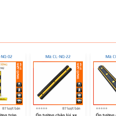
-NQ-02
Mã: CL-NQ-22
Mã: C
87 lượt bán
⭐⭐⭐⭐⭐
87 lượt bán
⭐⭐⭐⭐⭐
ờng tròn
Ốp tường chặn lùi xe
Ốp tường 