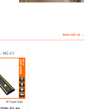
Xem tất cả →
L-NQ-23
87 lượt bán
chặn lùi xe