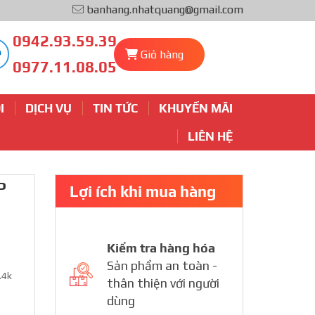
banhang.nhatquang@gmail.com
0942.93.59.39
Giỏ hàng
0977.11.08.05
I
DỊCH VỤ
TIN TỨC
KHUYẾN MÃI
LIÊN HỆ
P
Lợi ích khi mua hàng
Kiểm tra hàng hóa
Sản phẩm an toàn -
.4k
thân thiện với người
dùng