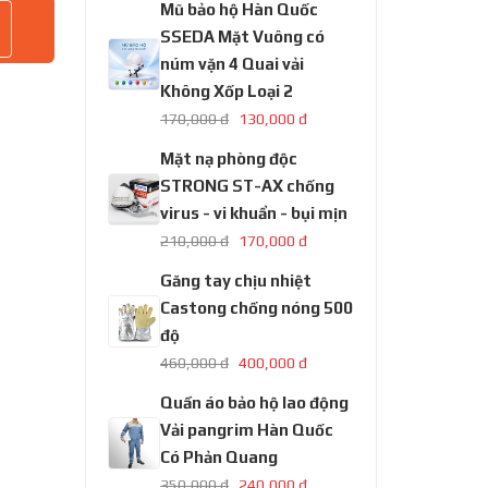
Mũ bảo hộ Hàn Quốc
SSEDA Mặt Vuông có
núm vặn 4 Quai vải
Không Xốp Loại 2
170,000 đ
130,000 đ
Mặt nạ phòng độc
STRONG ST-AX chống
virus - vi khuẩn - bụi mịn
210,000 đ
170,000 đ
Găng tay chịu nhiệt
Castong chống nóng 500
độ
460,000 đ
400,000 đ
Quần áo bảo hộ lao động
Vải pangrim Hàn Quốc
Có Phản Quang
350,000 đ
240,000 đ