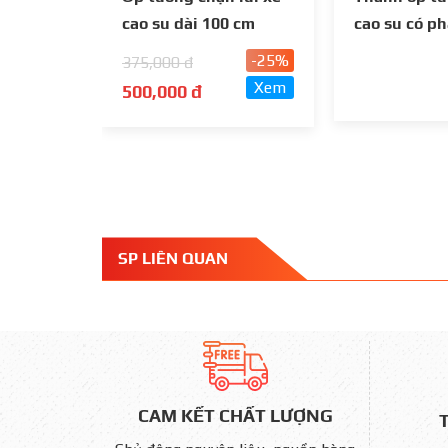
cao su dài 100 cm
cao su có p
-25%
375,000 đ
Xem
500,000 đ
SP LIÊN QUAN
CAM KẾT CHẤT LƯỢNG
T