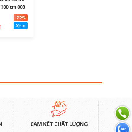
i 100 cm 003
-22%
Xem
đ
N
CAM KẾT CHẤT LƯỢNG