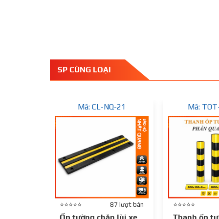
SP CÙNG LOẠI
Mã: CL-NQ-21
Mã: TOT
⭐⭐⭐⭐⭐
87 lượt bán
⭐⭐⭐⭐⭐
Ốp tường chặn lùi xe
Thanh ốp tư