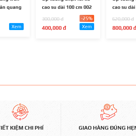
hản quang
cao su dài 100 cm 002
cao su dà
-25%
300,000 đ
620,000 đ
Xem
Xem
400,000 đ
800,000 
GIAO HÀNG ĐÚNG HẸ
IẾT KIỆM CHI PHÍ