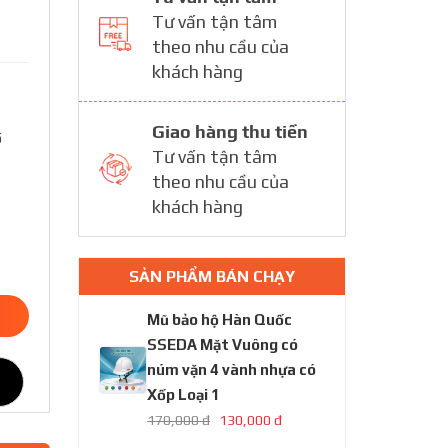
Tư vấn tận tâm
theo nhu cầu của
khách hàng
Giao hàng thu tiền
ố
Tư vấn tận tâm
theo nhu cầu của
khách hàng
SẢN PHẨM BÁN CHẠY
Mũ bảo hộ Hàn Quốc
SSEDA Mặt Vuông có
núm vặn 4 vành nhựa có
Xốp Loại 1
170,000 đ
130,000 đ