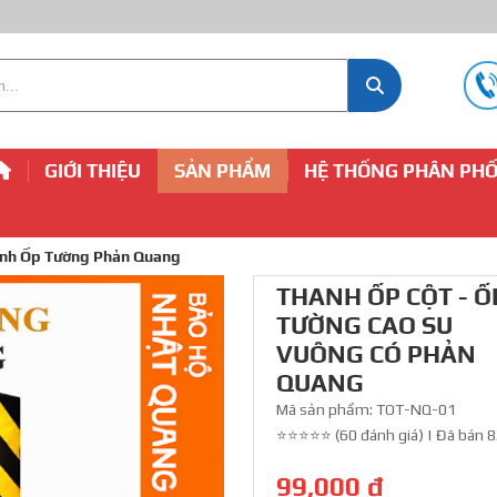
GIỚI THIỆU
SẢN PHẨM
HỆ THỐNG PHÂN PHỐ
nh Ốp Tường Phản Quang
THANH ỐP CỘT - Ố
TƯỜNG CAO SU
VUÔNG CÓ PHẢN
QUANG
Mã sản phẩm:
TOT-NQ-01
⭐⭐⭐⭐⭐ (60 đánh giá)
|
Đã bán 8
99,000 đ