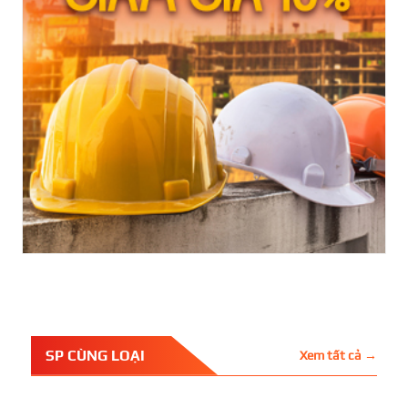
SP CÙNG LOẠI
Xem tất cả →