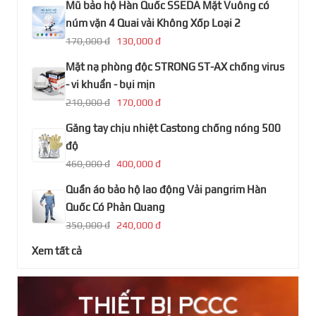
Mũ bảo hộ Hàn Quốc SSEDA Mặt Vuông có
núm vặn 4 Quai vải Không Xốp Loại 2
170,000 đ
130,000 đ
Mặt nạ phòng độc STRONG ST-AX chống virus
- vi khuẩn - bụi mịn
210,000 đ
170,000 đ
Găng tay chịu nhiệt Castong chống nóng 500
độ
460,000 đ
400,000 đ
Quần áo bảo hộ lao động Vải pangrim Hàn
Quốc Có Phản Quang
350,000 đ
240,000 đ
Xem tất cả