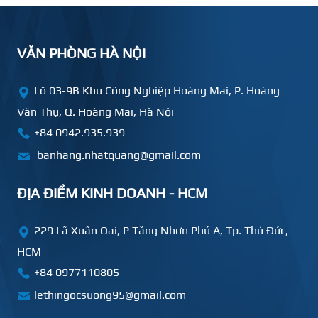
VĂN PHÒNG HÀ NỘI
Lô 03-9B Khu Công Nghiệp Hoàng Mai, P. Hoàng
Văn Thụ, Q. Hoàng Mai, Hà Nội
+84 0942.935.939
banhang.nhatquang@gmail.com
ĐỊA ĐIỂM KINH DOANH - HCM
229 Lã Xuân Oai, P Tăng Nhơn Phú A, Tp. Thủ Đức,
HCM
+84
0977110805
lethingocsuong95@gmail.com