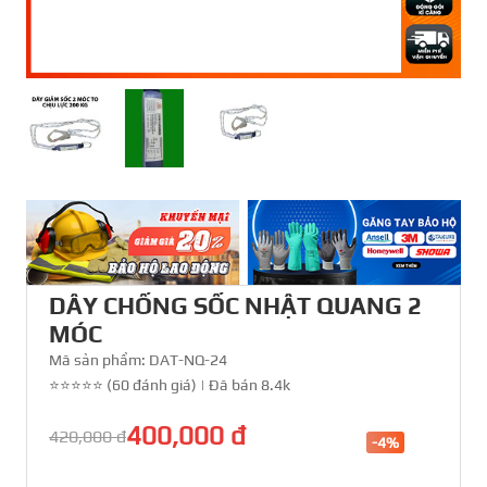
DÂY CHỐNG SỐC NHẬT QUANG 2
MÓC
Mã sản phẩm:
DAT-NQ-24
⭐⭐⭐⭐⭐ (60 đánh giá)
|
Đã bán 8.4k
400,000 đ
420,000 đ
-4%