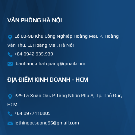
VĂN PHÒNG HÀ NỘI
Lô 03-9B Khu Công Nghiệp Hoàng Mai, P. Hoàng
Văn Thụ, Q. Hoàng Mai, Hà Nội
+84 0942.935.939
banhang.nhatquang@gmail.com
ĐỊA ĐIỂM KINH DOANH - HCM
229 Lã Xuân Oai, P Tăng Nhơn Phú A, Tp. Thủ Đức,
HCM
+84
0977110805
lethingocsuong95@gmail.com