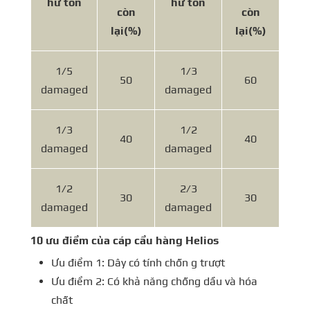
hư tổn
hư tổn
còn
còn
lại
(%)
lại
(%)
1/5
1/3
50
60
damaged
damaged
1/3
1/2
40
40
damaged
damaged
1/2
2/3
30
30
damaged
damaged
10 ưu điểm của cáp cẩu hàng Helios
Ưu điểm 1: Dây có tính chốn g trượt
Ưu điểm 2: Có khả năng chống dầu và hóa
chất