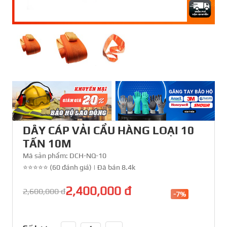
DÂY CÁP VẢI CẨU HÀNG LOẠI 10
TẤN 10M
Mã sản phẩm:
DCH-NQ-10
⭐⭐⭐⭐⭐ (60 đánh giá)
|
Đã bán 8.4k
2,400,000 đ
2,600,000 đ
-7%