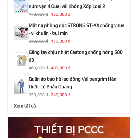
núm vặn 4 Quai vải Không Xốp Loại 2
170,000 đ
130,000 đ
Mặt nạ phòng độc STRONG ST-AX chống virus
- vi khuẩn - bụi mịn
210,000 đ
170,000 đ
Găng tay chịu nhiệt Castong chống nóng 500
độ
460,000 đ
400,000 đ
Quần áo bảo hộ lao động Vải pangrim Hàn
Quốc Có Phản Quang
350,000 đ
240,000 đ
Xem tất cả