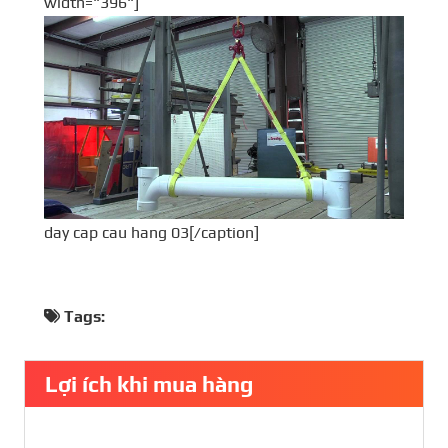
width="396"]
day cap cau hang 03[/caption]
Tags:
Lợi ích khi mua hàng