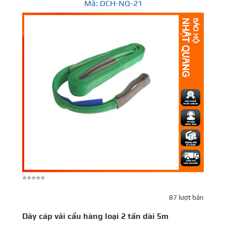
Mã: DCH-NQ-21
⭐⭐⭐⭐⭐
⭐
87 lượt bán
Dây cáp vải cẩu hàng loại 2 tấn dài 5m
D