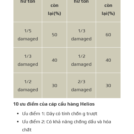
hư tổn
hư tổn
còn
còn
lại
(%)
lại
(%)
1/5
1/3
50
60
damaged
damaged
1/3
1/2
40
40
damaged
damaged
1/2
2/3
30
30
damaged
damaged
10 ưu điểm của cáp cẩu hàng Helios
Ưu điểm 1: Dây có tính chốn g trượt
Ưu điểm 2: Có khả năng chống dầu và hóa
chất