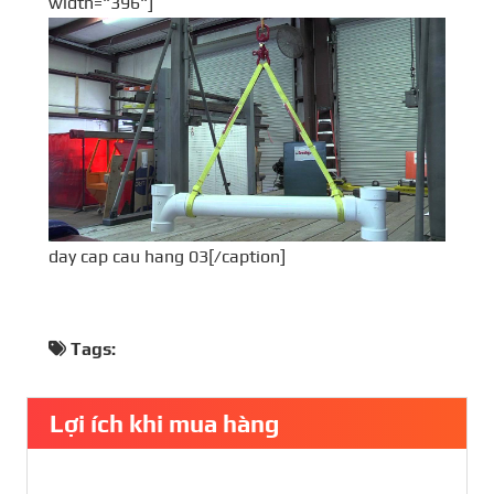
width="396"]
day cap cau hang 03[/caption]
Tags:
Lợi ích khi mua hàng