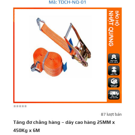
Mã: TDCH-NQ-01
⭐⭐⭐⭐⭐
⭐
87 lượt bán
Tăng đơ chằng hàng – dây cao hàng 25MM x
D
450Kg x 6M