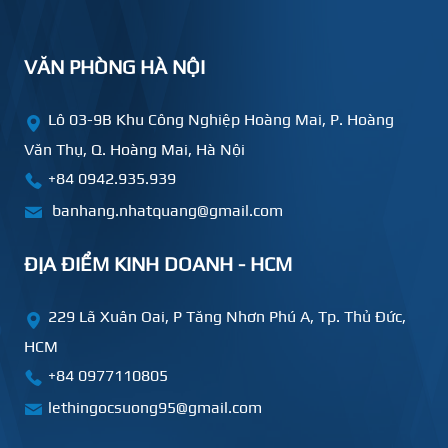
VĂN PHÒNG HÀ NỘI
Lô 03-9B Khu Công Nghiệp Hoàng Mai, P. Hoàng
Văn Thụ, Q. Hoàng Mai, Hà Nội
+84 0942.935.939
banhang.nhatquang@gmail.com
ĐỊA ĐIỂM KINH DOANH - HCM
229 Lã Xuân Oai, P Tăng Nhơn Phú A, Tp. Thủ Đức,
HCM
+84
0977110805
lethingocsuong95@gmail.com