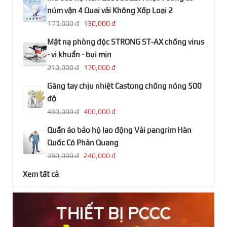
núm vặn 4 Quai vải Không Xốp Loại 2
170,000 đ
130,000 đ
Mặt nạ phòng độc STRONG ST-AX chống virus
- vi khuẩn - bụi mịn
210,000 đ
170,000 đ
Găng tay chịu nhiệt Castong chống nóng 500
độ
460,000 đ
400,000 đ
Quần áo bảo hộ lao động Vải pangrim Hàn
Quốc Có Phản Quang
350,000 đ
240,000 đ
Xem tất cả