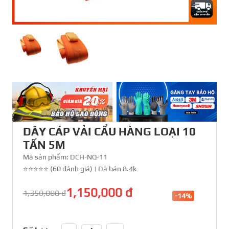
DÂY CÁP VẢI CẨU HÀNG LOẠI 10
TẤN 5M
Mã sản phẩm:
DCH-NQ-11
⭐⭐⭐⭐⭐ (60 đánh giá)
|
Đã bán 8.4k
1,150,000 đ
1,350,000 đ
-14%