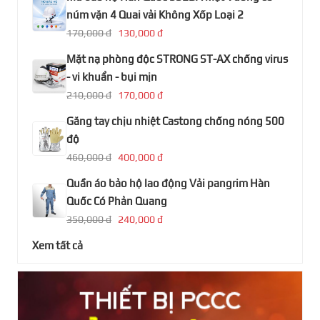
núm vặn 4 Quai vải Không Xốp Loại 2
170,000 đ
130,000 đ
Mặt nạ phòng độc STRONG ST-AX chống virus
- vi khuẩn - bụi mịn
210,000 đ
170,000 đ
Găng tay chịu nhiệt Castong chống nóng 500
độ
460,000 đ
400,000 đ
Quần áo bảo hộ lao động Vải pangrim Hàn
Quốc Có Phản Quang
350,000 đ
240,000 đ
Xem tất cả