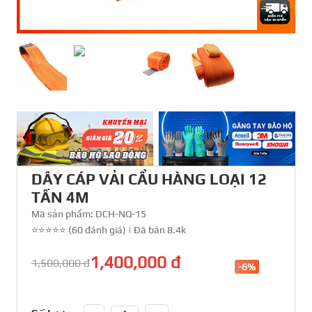
DÂY CÁP VẢI CẨU HÀNG LOẠI 12
TẤN 4M
Mã sản phẩm:
DCH-NQ-15
⭐⭐⭐⭐⭐ (60 đánh giá)
|
Đã bán 8.4k
1,400,000 đ
1,500,000 đ
-6%