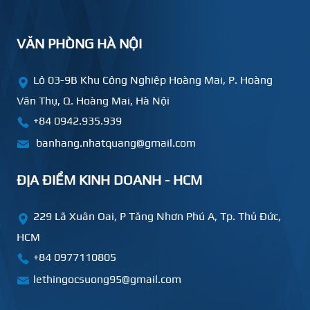
VĂN PHÒNG HÀ NỘI
Lô 03-9B Khu Công Nghiệp Hoàng Mai, P. Hoàng
Văn Thụ, Q. Hoàng Mai, Hà Nội
+84 0942.935.939
banhang.nhatquang@gmail.com
ĐỊA ĐIỂM KINH DOANH - HCM
229 Lã Xuân Oai, P Tăng Nhơn Phú A, Tp. Thủ Đức,
HCM
+84
0977110805
lethingocsuong95@gmail.com