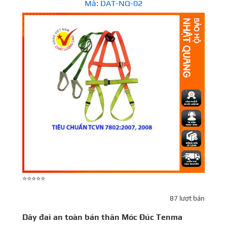
Mã: DAT-NQ-02
⭐⭐⭐⭐⭐
⭐
87 lượt bán
Dây đai an toàn bán thân Móc Đúc Tenma
D