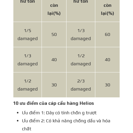
hư tổn
hư tổn
còn
còn
lại
(%)
lại
(%)
1/5
1/3
50
60
damaged
damaged
1/3
1/2
40
40
damaged
damaged
1/2
2/3
30
30
damaged
damaged
10 ưu điểm của cáp cẩu hàng Helios
Ưu điểm 1: Dây có tính chốn g trượt
Ưu điểm 2: Có khả năng chống dầu và hóa
chất