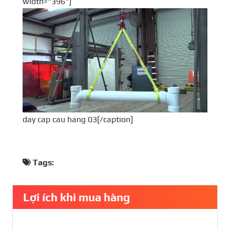
width="396"]
day cap cau hang 03[/caption]
Tags:
Lợi ích khi mua hàng