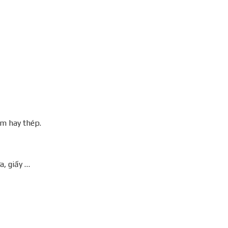
ôm hay thép.
a, giấy …