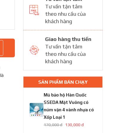
Tư vấn tận tâm
theo nhu cầu của
khách hàng
Giao hàng thu tiền
Tư vấn tận tâm
theo nhu cầu của
khách hàng
g
là
SẢN PHẨM BÁN CHẠY
Mũ bảo hộ Hàn Quốc
SSEDA Mặt Vuông có
núm vặn 4 vành nhựa có
Xốp Loại 1
170,000 đ
130,000 đ