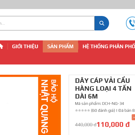
GIỚI THIỆU
SẢN PHẨM
HỆ THỐNG PHÂN PHỐ
DÂY CÁP VẢI CẨU
HÀNG LOẠI 4 TẤN
DÀI 6M
Mã sản phẩm:
DCH-NQ-34
⭐⭐⭐⭐⭐ (60 đánh giá)
|
Đã bán 8
110,000 đ
440,000 đ