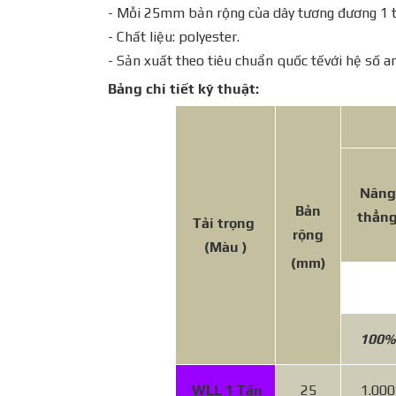
- Mỗi 25mm bản rộng của dây tương đương 1 tấ
- Chất liệu: polyester.
- Sản xuất theo tiêu chuẩn quốc tếvới hệ số a
Bảng chi tiết kỹ thuật:
Nâng
Bản
thẳn
Tải trọng
rộng
(Màu )
(mm)
100%
WLL 1 Tấn
25
1.000