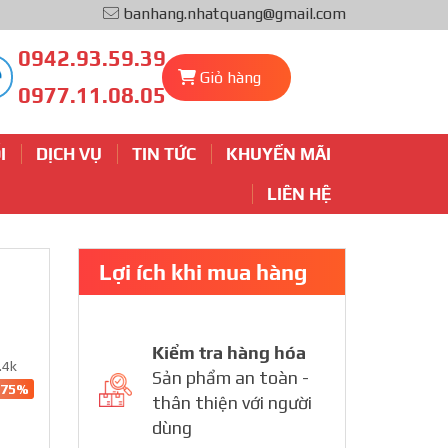
banhang.nhatquang@gmail.com
0942.93.59.39
Giỏ hàng
0977.11.08.05
I
DỊCH VỤ
TIN TỨC
KHUYẾN MÃI
LIÊN HỆ
Lợi ích khi mua hàng
Kiểm tra hàng hóa
.4k
Sản phẩm an toàn -
-75%
thân thiện với người
dùng