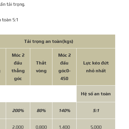
n tải trọng.
n toàn 5:1
Tải trọng an toàn
(kgs)
Móc 2
Móc 2
đầu
Thắt
đầu
Lực kéo đứt
g
thẳng
vòng
góc
0-
nhỏ nhất
góc
450
Hệ số an toàn
200%
80%
140%
5:1
2.000
0.800
1.400
5.000