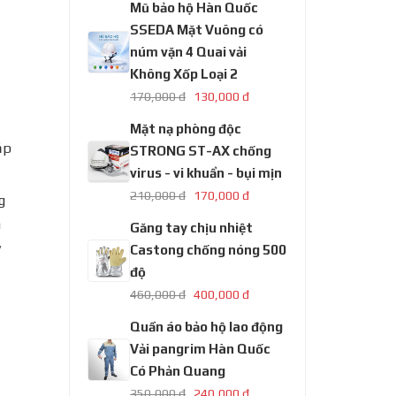
Mũ bảo hộ Hàn Quốc
SSEDA Mặt Vuông có
núm vặn 4 Quai vải
Không Xốp Loại 2
170,000 đ
130,000 đ
Mặt nạ phòng độc
ắp
STRONG ST-AX chống
virus - vi khuẩn - bụi mịn
210,000 đ
170,000 đ
g
a
Găng tay chịu nhiệt
ỹ
Castong chống nóng 500
độ
460,000 đ
400,000 đ
Quần áo bảo hộ lao động
Vải pangrim Hàn Quốc
Có Phản Quang
350,000 đ
240,000 đ