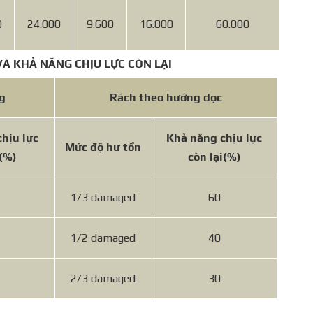
0
24.000
9.600
16.800
60.000
VÀ KHẢ NĂNG CHỊU LỰC CÒN LẠI
g
Rách theo hướng dọc
hịu lực
Khả năng chịu lực
Mức độ hư tổn
(%)
còn lại
(%)
1/3 damaged
60
1/2 damaged
40
2/3 damaged
30