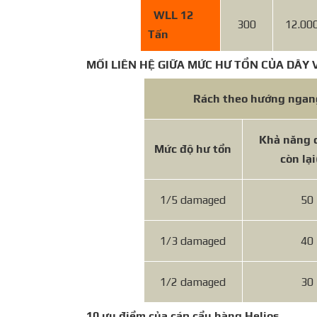
WLL 12
300
12.00
Tấn
MỐI LIÊN HỆ GIỮA MỨC HƯ TỔN CỦA DÂY 
Rách theo hướng ngan
Khả năng c
Mức độ hư tổn
còn lại
1/5 damaged
50
1/3 damaged
40
1/2 damaged
30
10 ưu điểm của cáp cẩu hàng Helios