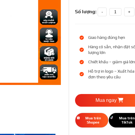
Số lượng:
-
+
Giao hàng đúng hẹn
Hàng có sẵn, nhận đặt s
lượng lớn
Chiết khấu – giảm giá lớn
Hỗ trợ in logo – Xuất hóa
đơn theo yêu cầu
Mua ngay
Mua trên
Mua trên
Shopee
TikTok