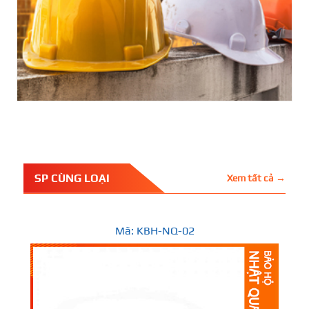
SP CÙNG LOẠI
Xem tất cả →
Mã: KBH-NQ-02