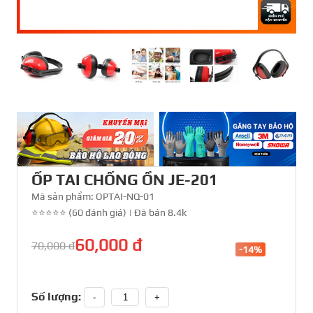
ỐP TAI CHỐNG ỒN JE-201
Mã sản phẩm:
OPTAI-NQ-01
⭐⭐⭐⭐⭐ (60 đánh giá)
|
Đã bán 8.4k
60,000 đ
70,000 đ
-14%
Số lượng:
-
+