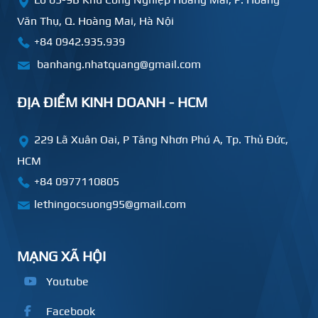
Văn Thụ, Q. Hoàng Mai, Hà Nội
+84 0942.935.939
banhang.nhatquang@gmail.com
ĐỊA ĐIỂM KINH DOANH - HCM
229 Lã Xuân Oai, P Tăng Nhơn Phú A, Tp. Thủ Đức,
HCM
+84
0977110805
lethingocsuong95@gmail.com
MẠNG XÃ HỘI
Youtube
Facebook