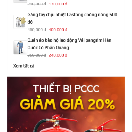
210,000 đ
170,000 đ
Găng tay chịu nhiệt Castong chống nóng 500
độ
460,000 đ
400,000 đ
Quần áo bảo hộ lao động Vải pangrim Hàn
Quốc Có Phản Quang
350,000 đ
240,000 đ
Xem tất cả