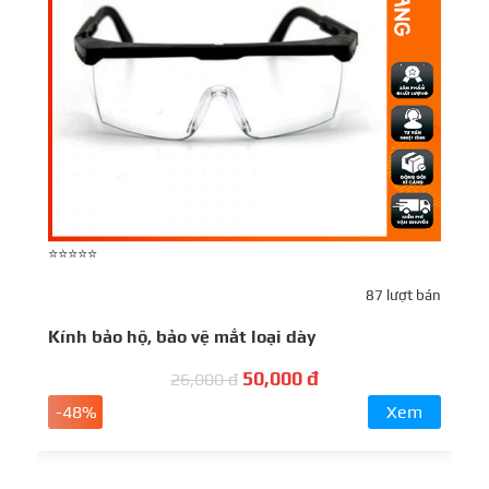
⭐⭐⭐⭐⭐
⭐
87 lượt bán
Kính bảo hộ, bảo vệ mắt loại dày
C
50,000 đ
26,000 đ
-48%
Xem