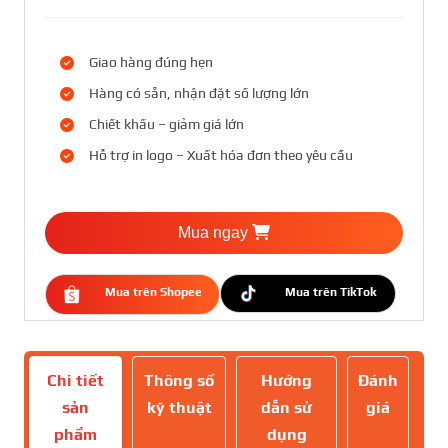
Giao hàng đúng hẹn
Hàng có sẵn, nhận đặt số lượng lớn
Chiết khấu – giảm giá lớn
Hỗ trợ in logo – Xuất hóa đơn theo yêu cầu
Mua ngay
Mua trên Shopee
Mua trên TikTok
Chi tiết
Thông số
Hướng
Đánh
sản
kỹ thuật
dẫn sử
giá
phẩm
dụng