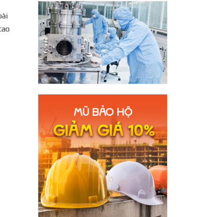
oài
cao