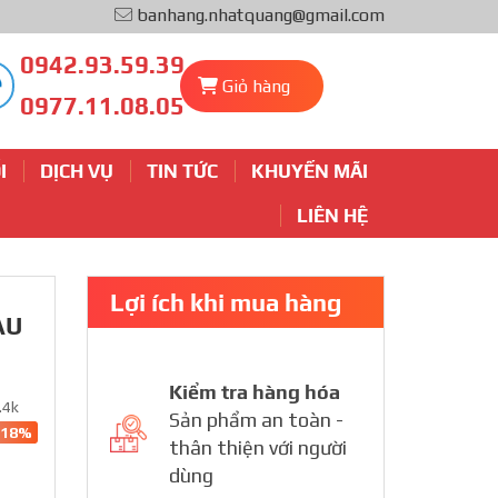
banhang.nhatquang@gmail.com
0942.93.59.39
Giỏ hàng
0977.11.08.05
I
DỊCH VỤ
TIN TỨC
KHUYẾN MÃI
LIÊN HỆ
Lợi ích khi mua hàng
ÀU
Kiểm tra hàng hóa
.4k
Sản phẩm an toàn -
-18%
thân thiện với người
dùng