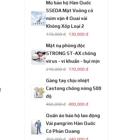
Mũ bảo hộ Hàn Quốc
SSEDA Mặt Vuông có
núm vặn 4 Quai vải
Không Xốp Loại 2
170,000 đ
130,000 đ
Mặt nạ phòng độc
STRONG ST-AX chống
virus - vi khuẩn - bụi mịn
210,000 đ
170,000 đ
Găng tay chịu nhiệt
Castong chống nóng 500
t
độ
460,000 đ
400,000 đ
Quần áo bảo hộ lao động
Vải pangrim Hàn Quốc
Có Phản Quang
350,000 đ
240,000 đ