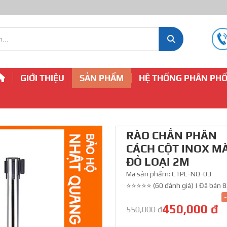
GIỚI THIỆU
SẢN PHẨM
HỆ THỐNG PHÂN PHỐ
RÀO CHẮN PHÂN
CÁCH CỘT INOX M
ĐỎ LOẠI 2M
Mã sản phẩm:
CTPL-NQ-03
⭐⭐⭐⭐⭐ (60 đánh giá)
|
Đã bán 8
450,000 đ
550,000 đ