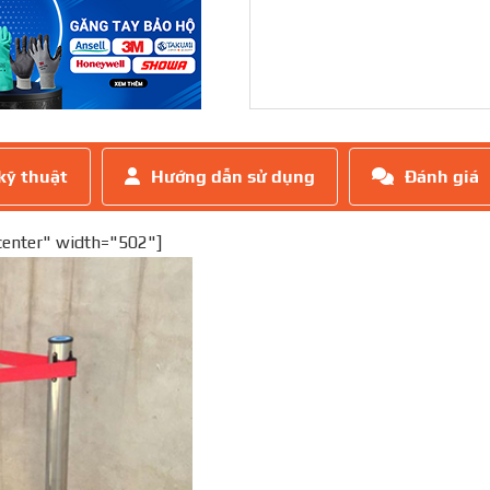
kỹ thuật
Hướng dẫn sử dụng
Đánh giá
center" width="502"]