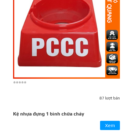
⭐⭐⭐⭐⭐
⭐
K
87 lượt bán
l
Kệ nhựa đựng 1 bình chữa cháy
Xem