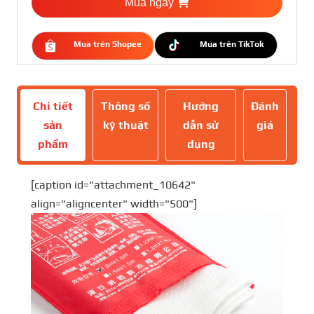
Mua ngay
Mua trên Shopee
Mua trên TikTok
Chi tiết
Thông số
Hướng
Đánh
sản
kỹ thuật
dẫn sử
giá
phẩm
dụng
[caption id="attachment_10642"
align="aligncenter" width="500"]