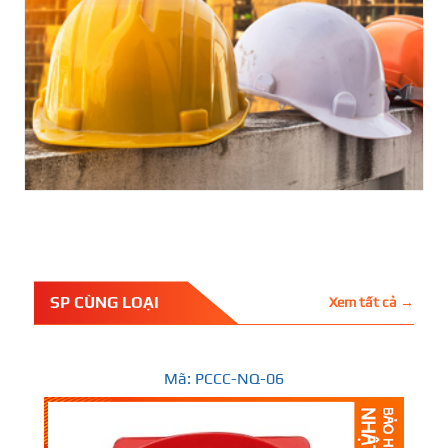
SP CÙNG LOẠI
Xem tất cả →
Mã: PCCC-NQ-06