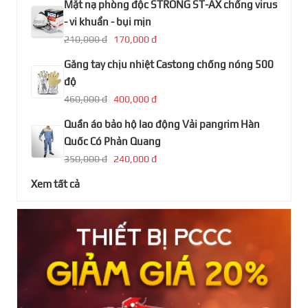
Mặt nạ phòng độc STRONG ST-AX chống virus
- vi khuẩn - bụi mịn
210,000 đ
170,000 đ
Găng tay chịu nhiệt Castong chống nóng 500
độ
460,000 đ
400,000 đ
Quần áo bảo hộ lao động Vải pangrim Hàn
Quốc Có Phản Quang
350,000 đ
240,000 đ
Xem tất cả