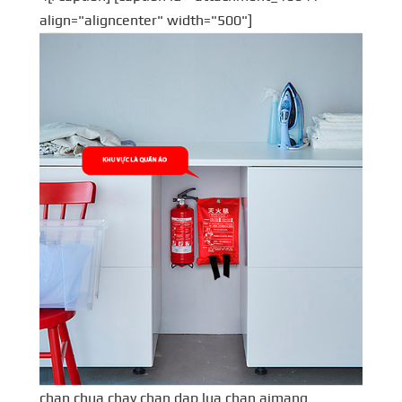
align="aligncenter" width="500"]
chan chua chay chan dap lua chan aimang