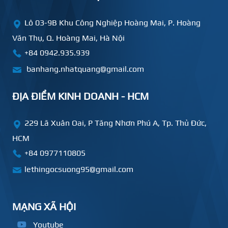
Lô 03-9B Khu Công Nghiệp Hoàng Mai, P. Hoàng
Văn Thụ, Q. Hoàng Mai, Hà Nội
+84 0942.935.939
banhang.nhatquang@gmail.com
ĐỊA ĐIỂM KINH DOANH - HCM
229 Lã Xuân Oai, P Tăng Nhơn Phú A, Tp. Thủ Đức,
HCM
+84
0977110805
lethingocsuong95@gmail.com
MẠNG XÃ HỘI
Youtube