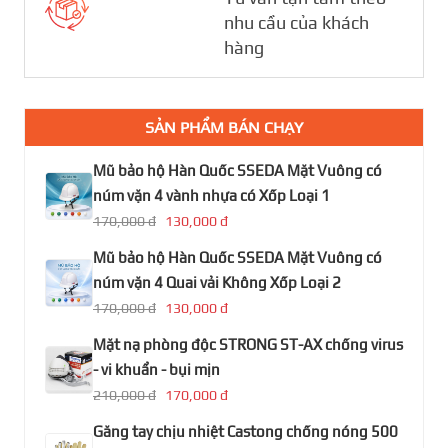
nhu cầu của khách
hàng
SẢN PHẨM BÁN CHẠY
Mũ bảo hộ Hàn Quốc SSEDA Mặt Vuông có
núm vặn 4 vành nhựa có Xốp Loại 1
170,000 đ
130,000 đ
Mũ bảo hộ Hàn Quốc SSEDA Mặt Vuông có
núm vặn 4 Quai vải Không Xốp Loại 2
170,000 đ
130,000 đ
Mặt nạ phòng độc STRONG ST-AX chống virus
- vi khuẩn - bụi mịn
210,000 đ
170,000 đ
Găng tay chịu nhiệt Castong chống nóng 500