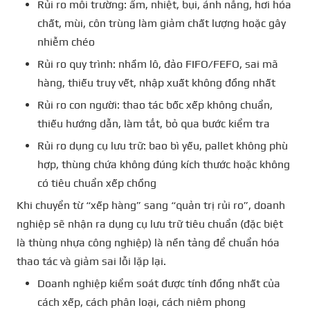
Rủi ro môi trường: ẩm, nhiệt, bụi, ánh nắng, hơi hóa
chất, mùi, côn trùng làm giảm chất lượng hoặc gây
nhiễm chéo
Rủi ro quy trình: nhầm lô, đảo FIFO/FEFO, sai mã
hàng, thiếu truy vết, nhập xuất không đồng nhất
Rủi ro con người: thao tác bốc xếp không chuẩn,
thiếu hướng dẫn, làm tắt, bỏ qua bước kiểm tra
Rủi ro dụng cụ lưu trữ: bao bì yếu, pallet không phù
hợp, thùng chứa không đúng kích thước hoặc không
có tiêu chuẩn xếp chồng
Khi chuyển từ “xếp hàng” sang “quản trị rủi ro”, doanh
nghiệp sẽ nhận ra dụng cụ lưu trữ tiêu chuẩn (đặc biệt
là thùng nhựa công nghiệp) là nền tảng để chuẩn hóa
thao tác và giảm sai lỗi lặp lại.
Doanh nghiệp kiểm soát được tính đồng nhất của
cách xếp, cách phân loại, cách niêm phong