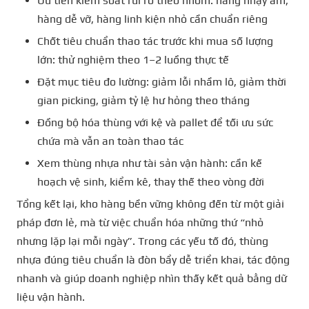
Ưu tiên kiểm soát rủi ro theo nhóm: hàng nhạy ẩm,
hàng dễ vỡ, hàng linh kiện nhỏ cần chuẩn riêng
Chốt tiêu chuẩn thao tác trước khi mua số lượng
lớn: thử nghiệm theo 1–2 luồng thực tế
Đặt mục tiêu đo lường: giảm lỗi nhầm lô, giảm thời
gian picking, giảm tỷ lệ hư hỏng theo tháng
Đồng bộ hóa thùng với kệ và pallet để tối ưu sức
chứa mà vẫn an toàn thao tác
Xem thùng nhựa như tài sản vận hành: cần kế
hoạch vệ sinh, kiểm kê, thay thế theo vòng đời
Tổng kết lại, kho hàng bền vững không đến từ một giải
pháp đơn lẻ, mà từ việc chuẩn hóa những thứ “nhỏ
nhưng lặp lại mỗi ngày”. Trong các yếu tố đó, thùng
nhựa đúng tiêu chuẩn là đòn bẩy dễ triển khai, tác động
nhanh và giúp doanh nghiệp nhìn thấy kết quả bằng dữ
liệu vận hành.