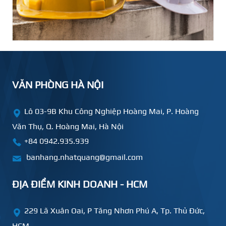
VĂN PHÒNG HÀ NỘI
Lô 03-9B Khu Công Nghiệp Hoàng Mai, P. Hoàng
Văn Thụ, Q. Hoàng Mai, Hà Nội
+84 0942.935.939
banhang.nhatquang@gmail.com
ĐỊA ĐIỂM KINH DOANH - HCM
229 Lã Xuân Oai, P Tăng Nhơn Phú A, Tp. Thủ Đức,
HCM