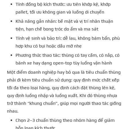
Tính đồng bộ kích thước: ưu tiên khớp kệ, khớp
pallet, tối ưu không gian và luồng di chuyển
Khả năng gắn nhãn: bề mặt và vị trí nhãn thuận
tiện, hạn chế bong tróc do ẩm và ma sát
Tính vệ sinh và bảo trì: dễ lau, không bám bẩn, phù
hợp khu có bụi hoặc dầu mỡ nhẹ
Phương thức thao tác: thùng có tay cầm, có nắp, có
bánh xe hay dạng open-top tùy luồng vận hành
Một điểm doanh nghiệp hay bỏ qua là tiêu chuẩn thùng
phải đi kèm tiêu chuẩn sử dụng: quy định mức chất xếp
tối đa theo loại hàng, quy định cách đặt thùng lên kệ,
quy định luồng nhập và luồng xuất. Khi đó thùng nhựa
trở thành “khung chuẩn”, giúp mọi người thao tác giống
nhau.
Chọn 2–3 chuẩn thùng theo nhóm hàng để giảm
hỗn loạn kích thước