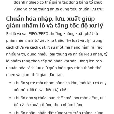
doanh nghiệp có thể giảm tác động bằng tổ chức
vùng và chọn thùng nhựa đúng tiêu chuẩn lưu trữ.
Chuẩn hóa nhập, lưu, xuất giúp
giảm nhầm lô và tăng tốc độ xử lý
Sai lô và sai FIFO/FEFO thường không xuất phát từ
phần mềm, mà từ việc kho thiếu “kỷ luật vật lý” trong
cách chứa và cách đặt. Nếu một mã hàng nằm rải rác
nhiều vị trí, dùng nhiều loại thùng và nhiều kiểu nhãn, tỷ
lệ nhầm tăng theo cấp số nhân khi sản lượng lên cao.
Chuẩn hóa cách lưu giữ giúp biến quy trình thành thói
quen và giảm thời gian đào tạo.
Chuẩn vị trí: mỗi nhóm hàng có khu, mỗi khu có quy
ước xếp, lối đi và điểm tập kết
Chuẩn đơn vị chứa: hạn chế “mỗi nơi một kiểu”, ưu
tiên 2–3 chuẩn thùng theo nhóm hàng
Chuẩn nhãn: nhãn đặt cùng vị trí trên thùng, cùng