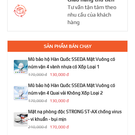
Tư vấn tận tâm theo
nhu cầu của khách
hàng
SẢN PHẨM BÁN CHẠY
Mũ bảo hộ Hàn Quốc SSEDA Mặt Vuông có
núm vặn 4 vành nhựa có Xốp Loại 1
170,000 đ
130,000 đ
Mũ bảo hộ Hàn Quốc SSEDA Mặt Vuông có
núm vặn 4 Quai vải Không Xốp Loại 2
170,000 đ
130,000 đ
Mặt nạ phòng độc STRONG ST-AX chống virus
- vi khuẩn - bụi mịn
210,000 đ
170,000 đ