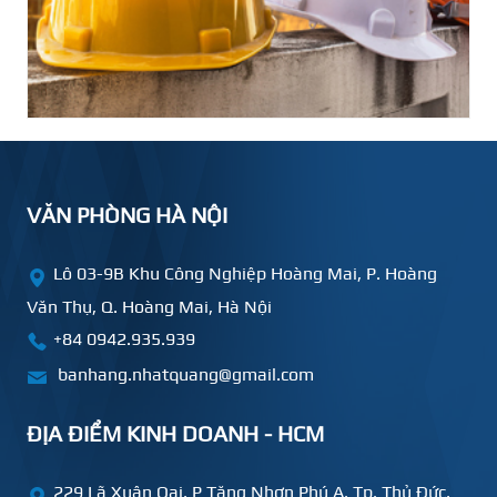
VĂN PHÒNG HÀ NỘI
Lô 03-9B Khu Công Nghiệp Hoàng Mai, P. Hoàng
Văn Thụ, Q. Hoàng Mai, Hà Nội
+84 0942.935.939
banhang.nhatquang@gmail.com
ĐỊA ĐIỂM KINH DOANH - HCM
229 Lã Xuân Oai, P Tăng Nhơn Phú A, Tp. Thủ Đức,