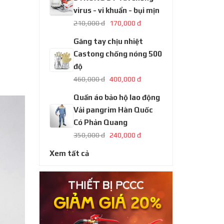
virus - vi khuẩn - bụi mịn
210,000 đ
170,000 đ
Găng tay chịu nhiệt
Castong chống nóng 500
độ
460,000 đ
400,000 đ
Quần áo bảo hộ lao động
Vải pangrim Hàn Quốc
Có Phản Quang
350,000 đ
240,000 đ
Xem tất cả