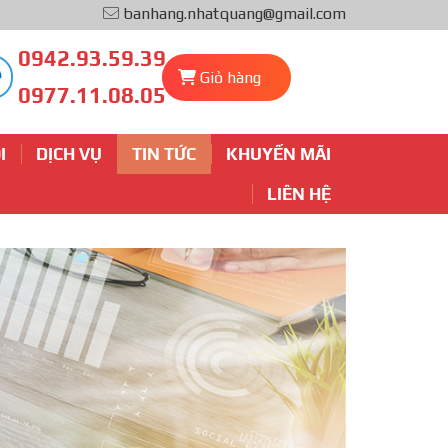
banhang.nhatquang@gmail.com
0942.93.59.39
Giỏ hàng
0977.11.08.05
I
DỊCH VỤ
TIN TỨC
KHUYẾN MÃI
LIÊN HỆ