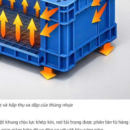
ực và hấp thụ va đập của thùng nhựa
 khung chịu lực khép kín, nơi tải trọng được phân tán từ hàng 
giúp giảm biên độ va đập so với vật liệu cứng giòn.