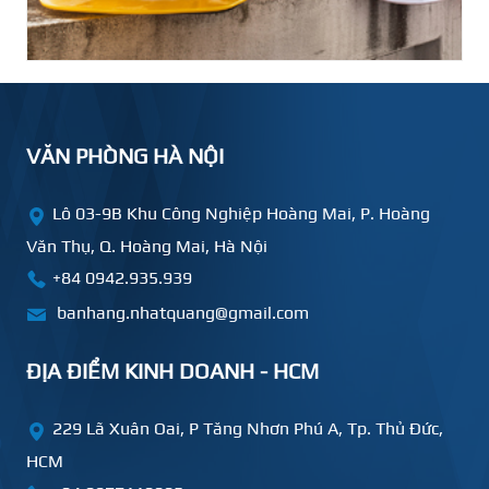
VĂN PHÒNG HÀ NỘI
Lô 03-9B Khu Công Nghiệp Hoàng Mai, P. Hoàng
Văn Thụ, Q. Hoàng Mai, Hà Nội
+84 0942.935.939
banhang.nhatquang@gmail.com
ĐỊA ĐIỂM KINH DOANH - HCM
229 Lã Xuân Oai, P Tăng Nhơn Phú A, Tp. Thủ Đức,
HCM