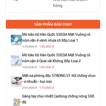
hàng
SẢN PHẨM BÁN CHẠY
Mũ bảo hộ Hàn Quốc SSEDA Mặt Vuông có
núm vặn 4 vành nhựa có Xốp Loại 1
170,000 đ
130,000 đ
Mũ bảo hộ Hàn Quốc SSEDA Mặt Vuông có
núm vặn 4 Quai vải Không Xốp Loại 2
170,000 đ
130,000 đ
Mặt nạ phòng độc STRONG ST-AX chống virus
- vi khuẩn - bụi mịn
210,000 đ
170,000 đ
Găng tay chịu nhiệt Castong chống nóng 500
độ