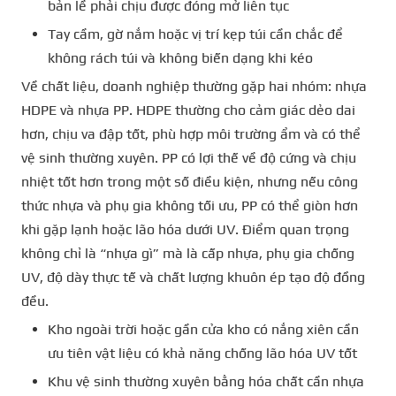
bản lề phải chịu được đóng mở liên tục
Tay cầm, gờ nắm hoặc vị trí kẹp túi cần chắc để
không rách túi và không biến dạng khi kéo
Về chất liệu, doanh nghiệp thường gặp hai nhóm: nhựa
HDPE và nhựa PP. HDPE thường cho cảm giác dẻo dai
hơn, chịu va đập tốt, phù hợp môi trường ẩm và có thể
vệ sinh thường xuyên. PP có lợi thế về độ cứng và chịu
nhiệt tốt hơn trong một số điều kiện, nhưng nếu công
thức nhựa và phụ gia không tối ưu, PP có thể giòn hơn
khi gặp lạnh hoặc lão hóa dưới UV. Điểm quan trọng
không chỉ là “nhựa gì” mà là cấp nhựa, phụ gia chống
UV, độ dày thực tế và chất lượng khuôn ép tạo độ đồng
đều.
Kho ngoài trời hoặc gần cửa kho có nắng xiên cần
ưu tiên vật liệu có khả năng chống lão hóa UV tốt
Khu vệ sinh thường xuyên bằng hóa chất cần nhựa