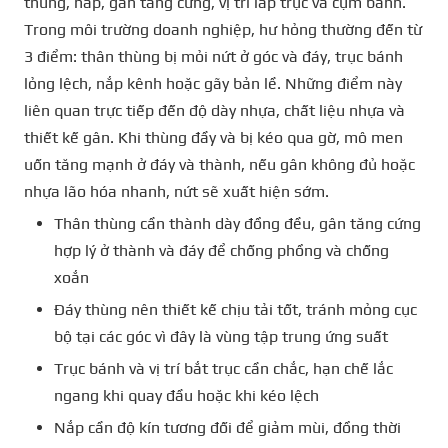
thùng, nắp, gân tăng cứng, vị trí lắp trục và cụm bánh.
Trong môi trường doanh nghiệp, hư hỏng thường đến từ
3 điểm: thân thùng bị mỏi nứt ở góc và đáy, trục bánh
lỏng lệch, nắp kênh hoặc gãy bản lề. Những điểm này
liên quan trực tiếp đến độ dày nhựa, chất liệu nhựa và
thiết kế gân. Khi thùng đầy và bị kéo qua gờ, mô men
uốn tăng mạnh ở đáy và thành, nếu gân không đủ hoặc
nhựa lão hóa nhanh, nứt sẽ xuất hiện sớm.
Thân thùng cần thành dày đồng đều, gân tăng cứng
hợp lý ở thành và đáy để chống phồng và chống
xoắn
Đáy thùng nên thiết kế chịu tải tốt, tránh mỏng cục
bộ tại các góc vì đây là vùng tập trung ứng suất
Trục bánh và vị trí bắt trục cần chắc, hạn chế lắc
ngang khi quay đầu hoặc khi kéo lệch
Nắp cần độ kín tương đối để giảm mùi, đồng thời