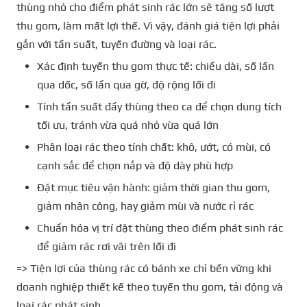
thùng nhỏ cho điểm phát sinh rác lớn sẽ tăng số lượt
thu gom, làm mất lợi thế. Vì vậy, đánh giá tiện lợi phải
gắn với tần suất, tuyến đường và loại rác.
Xác định tuyến thu gom thực tế: chiều dài, số lần
qua dốc, số lần qua gờ, độ rộng lối đi
Tính tần suất đầy thùng theo ca để chọn dung tích
tối ưu, tránh vừa quá nhỏ vừa quá lớn
Phân loại rác theo tính chất: khô, ướt, có mùi, có
cạnh sắc để chọn nắp và độ dày phù hợp
Đặt mục tiêu vận hành: giảm thời gian thu gom,
giảm nhân công, hay giảm mùi và nước rỉ rác
Chuẩn hóa vị trí đặt thùng theo điểm phát sinh rác
để giảm rác rơi vãi trên lối đi
=> Tiện lợi của thùng rác có bánh xe chỉ bền vững khi
doanh nghiệp thiết kế theo tuyến thu gom, tải động và
loại rác phát sinh