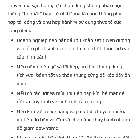
chuyên gia vận hành, lựa chọn đúng không phải chọn
thùng “to nhất” hay “rẻ nhất” mà là chọn thùng phù
hợp tải động và phù hợp hành vi sử dụng thực tế của
công nhân.
Doanh nghiệp nên bắt đầu từ khảo sát tuyến đường
và điểm phát sinh rác, sau đó mới chốt dung tích và
cấu hình bánh
Nếu nền nhiều gờ và lối hẹp, ưu tiên thùng dung
tích vừa, bánh tốt và thân thùng cứng để kéo đẩy ổn
định
Nếu có rác ướt và mùi, ưu tiên nắp kín, bề mặt dễ
rửa và quy trình vệ sinh cuối ca rõ ràng
Nếu khu vực có xe nâng và pallet di chuyển nhiều,
ưu tiên độ bền va đập và khả năng thay bánh nhanh
để giảm downtime
Khi so chi phí, hãy tính theo 12–24 tháng và quy đổi