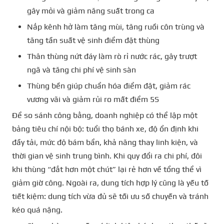
gây mỏi và giảm năng suất trong ca
Nắp kênh hở làm tăng mùi, tăng ruồi côn trùng và
tăng tần suất vệ sinh điểm đặt thùng
Thân thùng nứt đáy làm rò rỉ nước rác, gây trượt
ngã và tăng chi phí vệ sinh sàn
Thùng bền giúp chuẩn hóa điểm đặt, giảm rác
vương vãi và giảm rủi ro mất điểm 5S
Để so sánh công bằng, doanh nghiệp có thể lập một
bảng tiêu chí nội bộ: tuổi thọ bánh xe, độ ổn định khi
đầy tải, mức độ bám bẩn, khả năng thay linh kiện, và
thời gian vệ sinh trung bình. Khi quy đổi ra chi phí, đôi
khi thùng “đắt hơn một chút” lại rẻ hơn về tổng thể vì
giảm giờ công. Ngoài ra, dung tích hợp lý cũng là yếu tố
tiết kiệm: dung tích vừa đủ sẽ tối ưu số chuyến và tránh
kéo quá nặng.