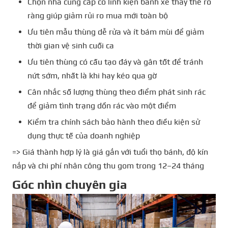
Chọn nhà cung cấp có linh kiện bánh xe thay thế rõ
ràng giúp giảm rủi ro mua mới toàn bộ
Ưu tiên mẫu thùng dễ rửa và ít bám mùi để giảm
thời gian vệ sinh cuối ca
Ưu tiên thùng có cấu tạo đáy và gân tốt để tránh
nứt sớm, nhất là khi hay kéo qua gờ
Cân nhắc số lượng thùng theo điểm phát sinh rác
để giảm tình trạng dồn rác vào một điểm
Kiểm tra chính sách bảo hành theo điều kiện sử
dụng thực tế của doanh nghiệp
=> Giá thành hợp lý là giá gắn với tuổi thọ bánh, độ kín
nắp và chi phí nhân công thu gom trong 12–24 tháng
Góc nhìn chuyên gia