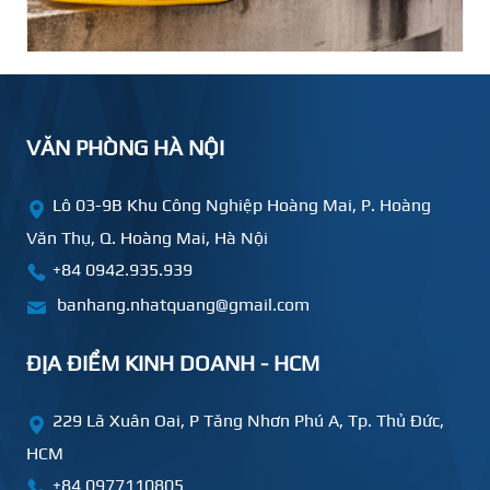
VĂN PHÒNG HÀ NỘI
Lô 03-9B Khu Công Nghiệp Hoàng Mai, P. Hoàng
Văn Thụ, Q. Hoàng Mai, Hà Nội
+84 0942.935.939
banhang.nhatquang@gmail.com
ĐỊA ĐIỂM KINH DOANH - HCM
229 Lã Xuân Oai, P Tăng Nhơn Phú A, Tp. Thủ Đức,
HCM
+84
0977110805