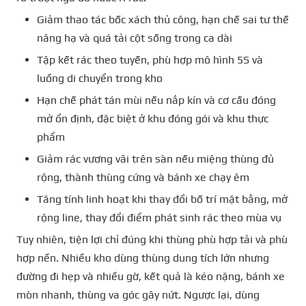
Giảm thao tác bốc xách thủ công, hạn chế sai tư thế
nâng hạ và quá tải cột sống trong ca dài
Tập kết rác theo tuyến, phù hợp mô hình 5S và
luồng di chuyển trong kho
Hạn chế phát tán mùi nếu nắp kín và cơ cấu đóng
mở ổn định, đặc biệt ở khu đóng gói và khu thực
phẩm
Giảm rác vương vãi trên sàn nếu miệng thùng đủ
rộng, thành thùng cứng và bánh xe chạy êm
Tăng tính linh hoạt khi thay đổi bố trí mặt bằng, mở
rộng line, thay đổi điểm phát sinh rác theo mùa vụ
Tuy nhiên, tiện lợi chỉ đúng khi thùng phù hợp tải và phù
hợp nền. Nhiều kho dùng thùng dung tích lớn nhưng
đường đi hẹp và nhiều gờ, kết quả là kéo nặng, bánh xe
mòn nhanh, thùng va góc gây nứt. Ngược lại, dùng