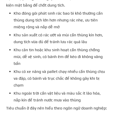
kiện mặt bằng để chốt dung tích.
Kho đóng gói phát sinh rác bao bì khô thường cần
thùng dung tích lớn hơn nhưng rác nhẹ, ưu tiên
miệng rộng và nắp dễ mở
Khu sản xuất có rác ướt và mùi cần thùng kín hơn,
dung tích vừa đủ để tránh lưu rác quá lâu
Khu căn tin hoặc khu sinh hoạt cần thùng chống
mùi, dễ vệ sinh, có bánh êm để kéo đi không văng
bẩn
Khu có xe nâng và pallet chạy nhiều cần thùng chịu
va đập, có bánh và trục chắc để không gãy khi bị
chạm
Khu ngoài trời cần vật liệu và màu sắc ít lão hóa,
nắp kín để tránh nước mưa vào thùng
Tiêu chuẩn ở đây nên hiểu theo ngôn ngữ doanh nghiệp: