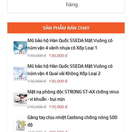
hàng
SẢN PHẨM BÁN CHẠY
Mũ bảo hộ Hàn Quốc SSEDA Mặt Vuông có
núm vặn 4 vành nhựa có Xốp Loại 1
170,000 đ
130,000 đ
Mũ bảo hộ Hàn Quốc SSEDA Mặt Vuông có
núm vặn 4 Quai vải Không Xốp Loại 2
170,000 đ
130,000 đ
Mặt nạ phòng độc STRONG ST-AX chống virus
- vi khuẩn - bụi mịn
210,000 đ
170,000 đ
Găng tay chịu nhiệt Castong chống nóng 500
độ