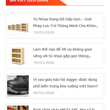
BÀI VIẾT LIÊN QUAN
Tủ Nhựa Đựng Đồ Gấp Gọn – Giải
Pháp Lưu Trữ Thông Minh Cho Không
Gian Nhỏ
10/03/2026
Làm thế nào để tối ưu không gian
sống với tủ nhựa gấp gọn thông
minh?
10/03/2026
Vì sao giày bảo hộ Jogger được dùng
phổ biến trong kho xưởng Việt Nam?
09/02/2026
Bình chữa cháy MFZ4 ABC 4kg xử lý