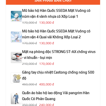
SẢN PHẨM BÁN CHẠY
Mũ bảo hộ Hàn Quốc SSEDA Mặt Vuông có
núm vặn 4 vành nhựa có Xốp Loại 1
170,000 đ
130,000 đ
Mũ bảo hộ Hàn Quốc SSEDA Mặt Vuông có
núm vặn 4 Quai vải Không Xốp Loại 2
170,000 đ
130,000 đ
Mặt nạ phòng độc STRONG ST-AX chống virus
- vi khuẩn - bụi mịn
210,000 đ
170,000 đ
Găng tay chịu nhiệt Castong chống nóng 500
độ
460,000 đ
400,000 đ
Quần áo bảo hộ lao động Vải pangrim Hàn
Quốc Có Phản Quang
350,000 đ
240,000 đ