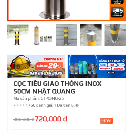
CỌC TIÊU GIAO THÔNG INOX
50CM NHẬT QUANG
Mã sản phẩm:
CTPQ-NQ-25
⭐⭐⭐⭐⭐ (60 đánh giá)
|
Đã bán 8.4k
720,000 đ
800,000 đ
-10%