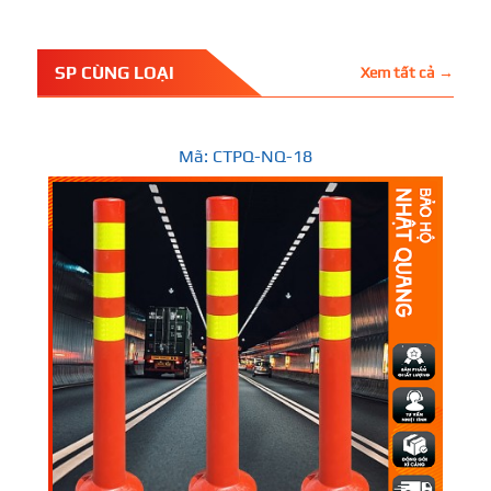
SP CÙNG LOẠI
Xem tất cả →
Mã: CTPQ-NQ-18