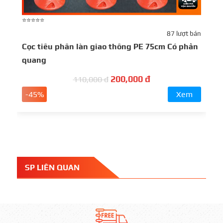
⭐⭐⭐⭐⭐
⭐
87 lượt bán
Cọc tiêu phân làn giao thông PE 75cm Có phản
C
quang
c
200,000 đ
110,000 đ
-45%
Xem
SP LIÊN QUAN