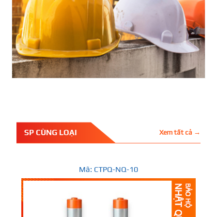
SP CÙNG LOẠI
Xem tất cả →
Mã: CTPQ-NQ-10