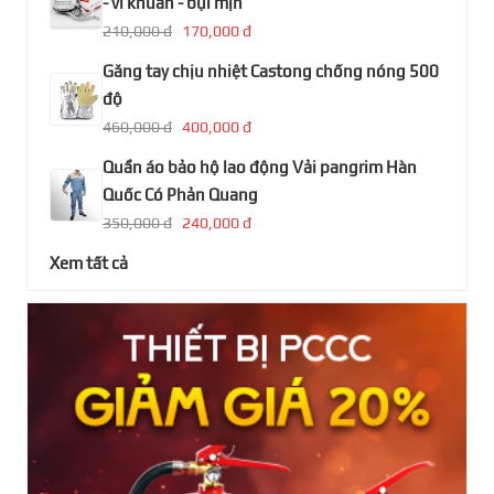
- vi khuẩn - bụi mịn
210,000 đ
170,000 đ
Găng tay chịu nhiệt Castong chống nóng 500
độ
460,000 đ
400,000 đ
Quần áo bảo hộ lao động Vải pangrim Hàn
Quốc Có Phản Quang
350,000 đ
240,000 đ
Xem tất cả