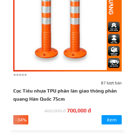
⭐⭐⭐⭐⭐
⭐
87 lượt bán
Cọc Tiêu nhựa TPU phân làn giao thông phản
C
quang Hàn Quốc 75cm
d
n
700,000 đ
460,000 đ
-34%
Xem