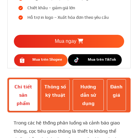
Chiết khấu – giảm giá lớn
Hỗ trợ in logo – Xuất hóa đơn theo yêu cầu
Mua ngay
Mua trên Shopee
Mua trên TikTok
Chi tiết
Thông số
Hướng
Đánh
sản
kỹ thuật
dẫn sử
giá
phẩm
dụng
Trong các hệ thống phân luồng và cảnh báo giao
thông, cọc tiêu giao thông là thiết bị không thể