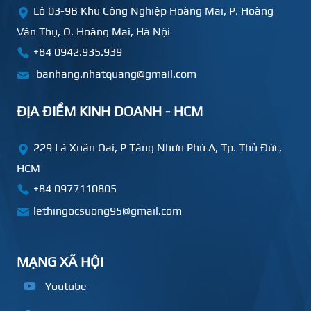
Lô 03-9B Khu Công Nghiệp Hoàng Mai, P. Hoàng
Văn Thụ, Q. Hoàng Mai, Hà Nội
+84 0942.935.939
banhang.nhatquang@gmail.com
ĐỊA ĐIỂM KINH DOANH - HCM
229 Lã Xuân Oai, P Tăng Nhơn Phú A, Tp. Thủ Đức,
HCM
+84
0977110805
lethingocsuong95@gmail.com
MẠNG XÃ HỘI
Youtube