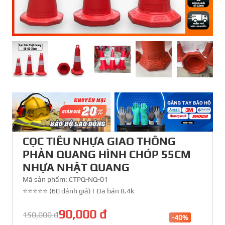
CỌC TIÊU NHỰA GIAO THÔNG
PHẢN QUANG HÌNH CHÓP 55CM
NHỰA NHẬT QUANG
Mã sản phẩm:
CTPQ-NQ-01
⭐⭐⭐⭐⭐ (60 đánh giá)
|
Đã bán 8.4k
90,000 đ
150,000 đ
-40%