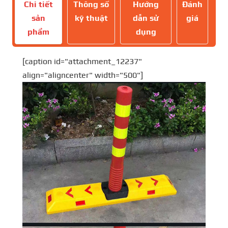
Chi tiết
Thông số
Hướng
Đánh
sản
kỹ thuật
dẫn sử
giá
phẩm
dụng
[caption id="attachment_12237"
align="aligncenter" width="500"]