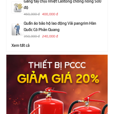
Găng tay chịu nhiệt Castong chống nóng 500
độ
460,000 đ
400,000 đ
Quần áo bảo hộ lao động Vải pangrim Hàn
Quốc Có Phản Quang
350,000 đ
240,000 đ
Xem tất cả