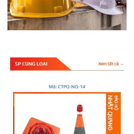
SP CÙNG LOẠI
Xem tất cả →
Mã: CTPQ-NQ-14