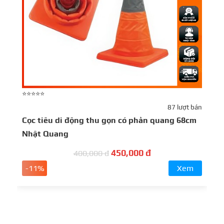
⭐⭐⭐⭐⭐
⭐
87 lượt bán
Cọc tiêu di động thu gọn có phản quang 68cm
D
Nhật Quang
c
450,000 đ
400,000 đ
-11%
Xem