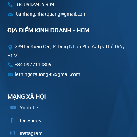
+84 0942.935.939
banhang.nhatquang@gmail.com
ĐỊA ĐIỂM KINH DOANH - HCM
229 Lã Xuân Oai, P Tăng Nhơn Phú A, Tp. Thủ Đức,
HCM
+84
0977110805
lethingocsuong95@gmail.com
MẠNG XÃ HỘI
Youtube
Facebook
Instagram