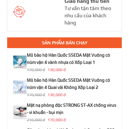
Giao hàng thu tiền
Tư vấn tận tâm theo
nhu cầu của khách
hàng
SẢN PHẨM BÁN CHẠY
Mũ bảo hộ Hàn Quốc SSEDA Mặt Vuông có
núm vặn 4 vành nhựa có Xốp Loại 1
170,000 đ
130,000 đ
Mũ bảo hộ Hàn Quốc SSEDA Mặt Vuông có
núm vặn 4 Quai vải Không Xốp Loại 2
170,000 đ
130,000 đ
Mặt nạ phòng độc STRONG ST-AX chống virus
- vi khuẩn - bụi mịn
210,000 đ
170,000 đ