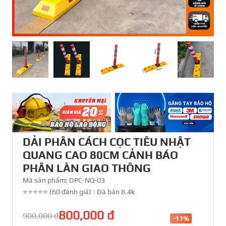
DẢI PHÂN CÁCH CỌC TIÊU NHẬT
QUANG CAO 80CM CẢNH BÁO
PHÂN LÀN GIAO THÔNG
Mã sản phẩm:
DPC-NQ-03
⭐⭐⭐⭐⭐ (60 đánh giá)
|
Đã bán 8.4k
800,000 đ
900,000 đ
-11%