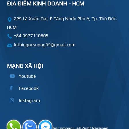
ĐỊA ĐIỂM KINH DOANH - HCM
229 Lã Xuân Oai, P Tăng Nhơn Phú A, Tp. Thủ Đức,
HCM
+84
0977110805
lethingocsuong95@gmail.com
MẠNG XÃ HỘI
Youtube
Facebook
Instagram
Copyright © 2020 by Company. All Right Reserved