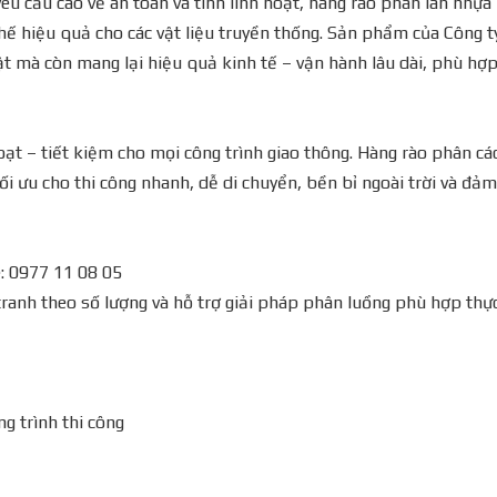
êu cầu cao về an toàn và tính linh hoạt, hàng rào phân làn nhựa
thế hiệu quả cho các vật liệu truyền thống. Sản phẩm của Công t
t mà còn mang lại hiệu quả kinh tế – vận hành lâu dài, phù hợ
oạt – tiết kiệm cho mọi công trình giao thông. Hàng rào phân cá
ối ưu cho thi công nhanh, dễ di chuyển, bền bỉ ngoài trời và đảm
e: 0977 11 08 05
 tranh theo số lượng và hỗ trợ giải pháp phân luồng phù hợp thự
ng trình thi công