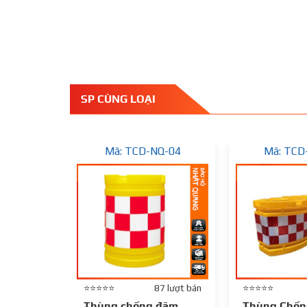
SP CÙNG LOẠI
Mã: TCD-NQ-04
Mã: TCD
⭐⭐⭐⭐⭐
87 lượt bán
⭐⭐⭐⭐⭐
Thùng chống đâm
Thùng Chốn