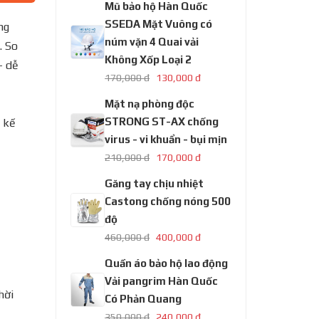
Mũ bảo hộ Hàn Quốc
SSEDA Mặt Vuông có
ng
núm vặn 4 Quai vải
. So
Không Xốp Loại 2
– dễ
170,000 đ
130,000 đ
Mặt nạ phòng độc
STRONG ST-AX chống
t kế
virus - vi khuẩn - bụi mịn
210,000 đ
170,000 đ
Găng tay chịu nhiệt
Castong chống nóng 500
độ
460,000 đ
400,000 đ
Quần áo bảo hộ lao động
Vải pangrim Hàn Quốc
hời
Có Phản Quang
350,000 đ
240,000 đ