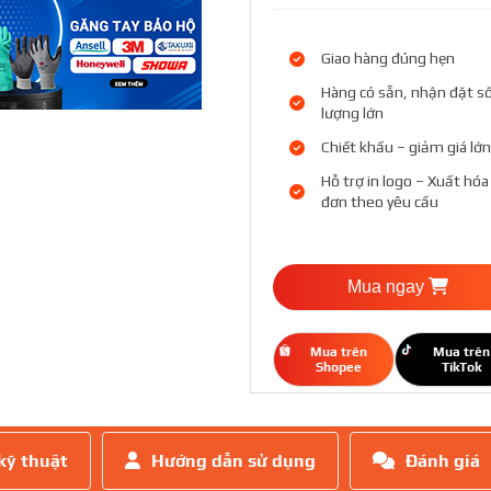
Giao hàng đúng hẹn
Hàng có sẵn, nhận đặt s
lượng lớn
Chiết khấu – giảm giá lớn
Hỗ trợ in logo – Xuất hóa
đơn theo yêu cầu
Mua ngay
Mua trên
Mua trên
Shopee
TikTok
kỹ thuật
Hướng dẫn sử dụng
Đánh giá