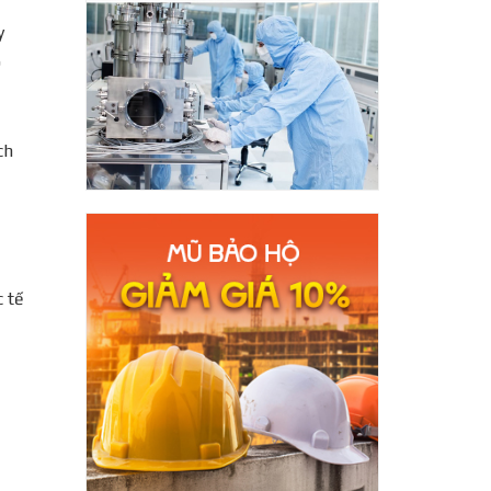
y
p
ch
c tế