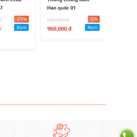
 7
Hàn quốc 01
Phân Là
-25%
-6%
đ
900,000 đ
840,000
Xem
Xem
0
960,000 đ
1,100,
đ