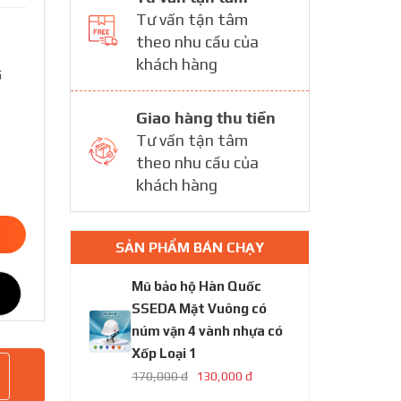
Tư vấn tận tâm
theo nhu cầu của
khách hàng
ố
Giao hàng thu tiền
Tư vấn tận tâm
theo nhu cầu của
khách hàng
SẢN PHẨM BÁN CHẠY
Mũ bảo hộ Hàn Quốc
SSEDA Mặt Vuông có
núm vặn 4 vành nhựa có
Xốp Loại 1
170,000 đ
130,000 đ