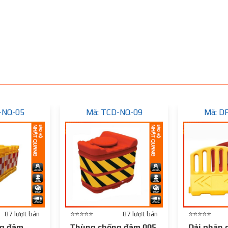
-NQ-05
Mã: TCD-NQ-09
Mã: D
87 lượt bán
⭐⭐⭐⭐⭐
87 lượt bán
⭐⭐⭐⭐⭐
g đâm
Thùng chống đâm 005
Dải phân 