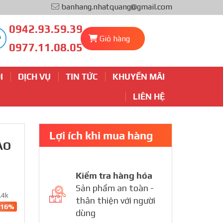
banhang.nhatquang@gmail.com
0942.93.59.39
Giỏ hàng
0977.11.08.05
I
DỊCH VỤ
TIN TỨC
KHUYẾN MÃI
LIÊN HỆ
Lợi ích khi mua hàng
AO
Kiểm tra hàng hóa
Sản phẩm an toàn -
.4k
thân thiện với người
-16%
dùng