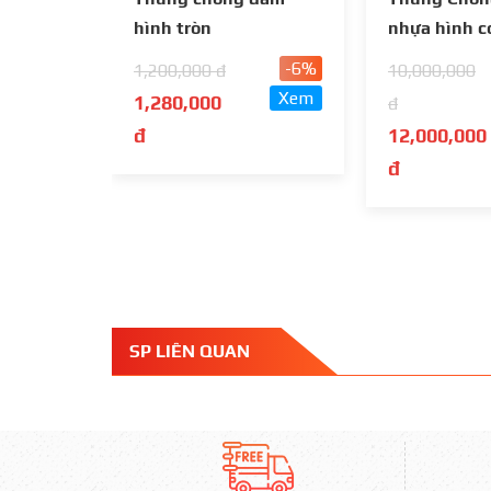
hình tròn
nhựa hình c
bộ 3
-6%
1,200,000 đ
10,000,000
Xem
1,280,000
đ
đ
12,000,000
đ
SP LIÊN QUAN