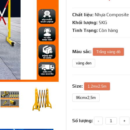
Chất liệu:
Nhựa Composite
Khối lượng:
5KG
Tình Trạng:
Còn hàng
Màu sắc:
Trắng vàng đỏ
vàng đen
Size:
1.2mx2.5m
96cmx2,5m
Số lượng:
-
+