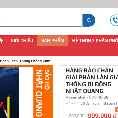
GIỚI THIỆU
SẢN PHẨM
HỆ THỐNG PHÂN PHỐ
 Phân Cách, Thùng Chống Đâm
HÀNG RÀO CHẮN
GIẢI PHÂN LÀN GI
THÔNG DI ĐỘNG
NHẬT QUANG
Mã sản phẩm:
DPC-NQ-28
⭐⭐⭐⭐⭐ (60 đánh giá)
|
Đã bán 8
999,000 đ
1,200,000 đ