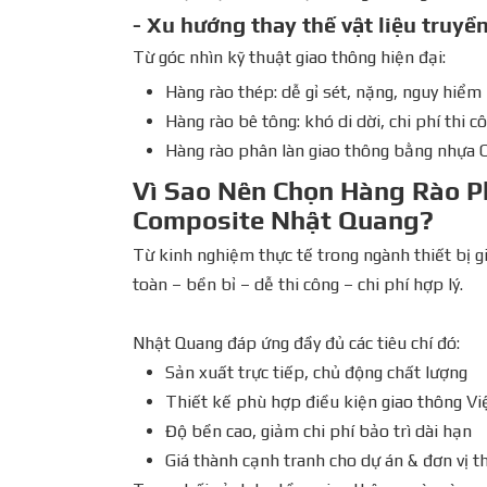
- Xu hướng thay thế vật liệu truyề
Từ góc nhìn kỹ thuật giao thông hiện đại:
Hàng rào thép: dễ gỉ sét, nặng, nguy hiểm
Hàng rào bê tông: khó di dời, chi phí thi c
Hàng rào phân làn giao thông bằng nhựa C
Vì Sao Nên Chọn Hàng Rào P
Composite Nhật Quang?
Từ kinh nghiệm thực tế trong ngành thiết bị g
toàn – bền bỉ – dễ thi công – chi phí hợp lý.
Nhật Quang đáp ứng đầy đủ các tiêu chí đó:
Sản xuất trực tiếp, chủ động chất lượng
Thiết kế phù hợp điều kiện giao thông V
Độ bền cao, giảm chi phí bảo trì dài hạn
Giá thành cạnh tranh cho dự án & đơn vị t