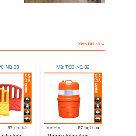
Xem tất cả →
PC-NQ-09
Mã: TCD-NQ-02
Mã:
87 lượt bán
⭐⭐⭐⭐⭐
87 lượt bán
⭐⭐⭐⭐⭐
cách chứa
Thùng chống đâm
Hàng rà