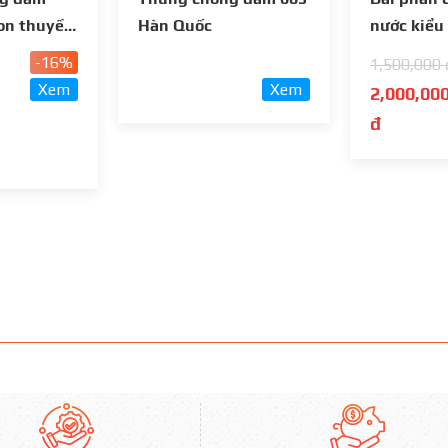
on thuyền
Hàn Quốc
nước kiểu
-16%
1,500,000 
Xem
Xem
2,000,00
đ