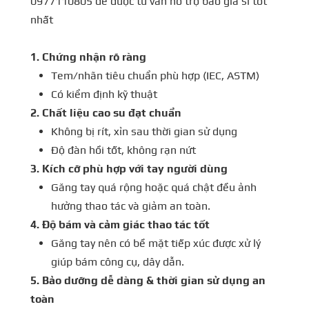
0977110805 để được tư vấn hỗ trợ báo giá sỉ tốt
nhất
1. Chứng nhận rõ ràng
Tem/nhãn tiêu chuẩn phù hợp (IEC, ASTM)
Có kiểm định kỹ thuật
2. Chất liệu cao su đạt chuẩn
Không bị rít, xỉn sau thời gian sử dụng
Độ đàn hồi tốt, không rạn nứt
3. Kích cỡ phù hợp với tay người dùng
Găng tay quá rộng hoặc quá chật đều ảnh
hưởng thao tác và giảm an toàn.
4. Độ bám và cảm giác thao tác tốt
Găng tay nên có bề mặt tiếp xúc được xử lý
giúp bám công cụ, dây dẫn.
5. Bảo dưỡng dễ dàng & thời gian sử dụng an
toàn