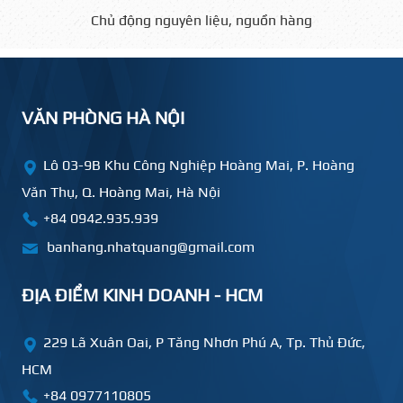
Chủ động nguyên liệu, nguồn hàng
VĂN PHÒNG HÀ NỘI
Lô 03-9B Khu Công Nghiệp Hoàng Mai, P. Hoàng
Văn Thụ, Q. Hoàng Mai, Hà Nội
+84 0942.935.939
banhang.nhatquang@gmail.com
ĐỊA ĐIỂM KINH DOANH - HCM
229 Lã Xuân Oai, P Tăng Nhơn Phú A, Tp. Thủ Đức,
HCM
+84
0977110805