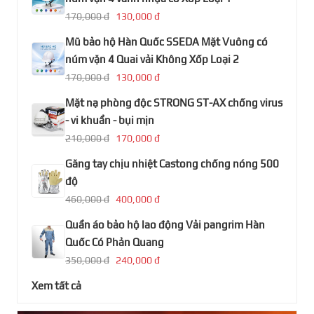
170,000 đ
130,000 đ
Mũ bảo hộ Hàn Quốc SSEDA Mặt Vuông có
núm vặn 4 Quai vải Không Xốp Loại 2
170,000 đ
130,000 đ
Mặt nạ phòng độc STRONG ST-AX chống virus
- vi khuẩn - bụi mịn
210,000 đ
170,000 đ
Găng tay chịu nhiệt Castong chống nóng 500
độ
460,000 đ
400,000 đ
Quần áo bảo hộ lao động Vải pangrim Hàn
Quốc Có Phản Quang
350,000 đ
240,000 đ
Xem tất cả