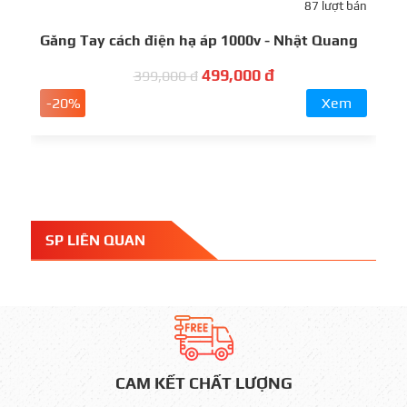
87 lượt bán
C
Găng Tay cách điện hạ áp 1000v - Nhật Quang
c
499,000 đ
399,000 đ
-20%
Xem
SP LIÊN QUAN
CAM KẾT CHẤT LƯỢNG