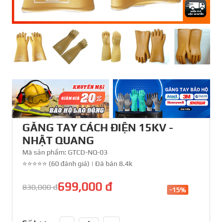
GĂNG TAY CÁCH ĐIỆN 15KV -
NHẬT QUANG
Mã sản phẩm:
GTCD-NQ-03
⭐⭐⭐⭐⭐ (60 đánh giá)
|
Đã bán 8.4k
699,000 đ
830,000 đ
-15%