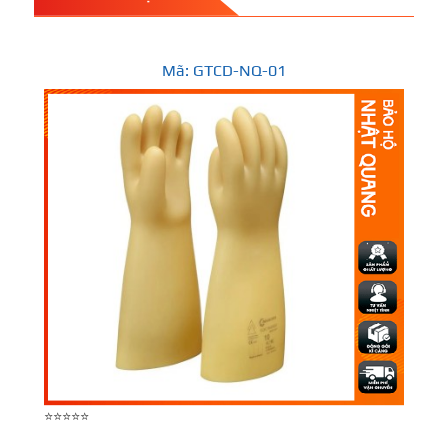
Mã: GTCD-NQ-01
⭐⭐⭐⭐⭐
⭐