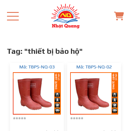
Tag: "thiết bị bảo hộ"
Mã: TBPS-NQ-03
Mã: TBPS-NQ-02
⭐⭐⭐⭐⭐
⭐⭐⭐⭐⭐