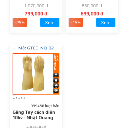
1,070,000 đ
830,000 đ
799,000 đ
699,000 đ
-25%
Xem
-15%
Xem
Mã: GTCD-NQ-02
⭐⭐⭐⭐⭐
999458 lượt bán
Găng Tay cách điện
10kv - Nhật Quang
730,000 đ