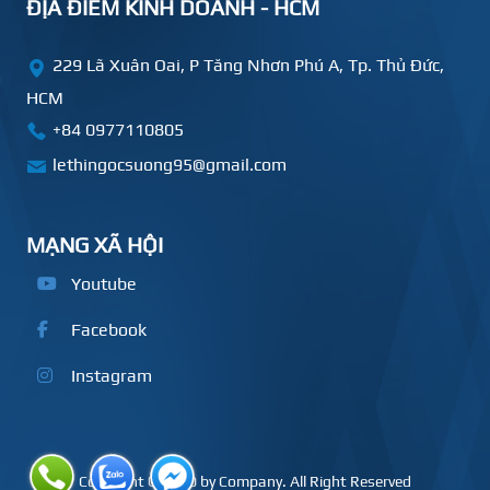
ĐỊA ĐIỂM KINH DOANH - HCM
229 Lã Xuân Oai, P Tăng Nhơn Phú A, Tp. Thủ Đức,
HCM
+84
0977110805
lethingocsuong95@gmail.com
MẠNG XÃ HỘI
Youtube
Facebook
Instagram
Copyright © 2020 by Company. All Right Reserved