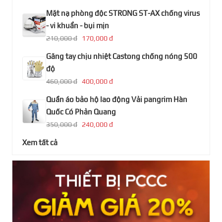
Mặt nạ phòng độc STRONG ST-AX chống virus
- vi khuẩn - bụi mịn
210,000 đ
170,000 đ
Găng tay chịu nhiệt Castong chống nóng 500
độ
460,000 đ
400,000 đ
Quần áo bảo hộ lao động Vải pangrim Hàn
Quốc Có Phản Quang
350,000 đ
240,000 đ
Xem tất cả