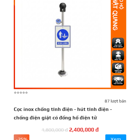
⭐⭐⭐⭐⭐
⭐
87 lượt bán
Cọc inox chống tĩnh điện - hút tĩnh điện -
chống điện giật có đồng hồ điện tử
ủ
2,400,000 đ
1,800,000 đ
-25%
Xem