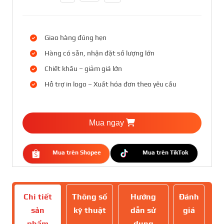
Giao hàng đúng hẹn
Hàng có sẵn, nhận đặt số lượng lớn
Chiết khấu – giảm giá lớn
Hỗ trợ in logo – Xuất hóa đơn theo yêu cầu
Mua ngay
Mua trên Shopee
Mua trên TikTok
Chi tiết
Thông số
Hướng
Đánh
sản
kỹ thuật
dẫn sử
giá
phẩm
dụng