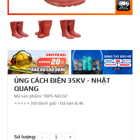
ỦNG CÁCH ĐIỆN 35KV - NHẬT
QUANG
Mã sản phẩm:
TBPS-NQ-02
⭐⭐⭐⭐⭐ (60 đánh giá)
|
Đã bán 8.4k
Số lượng:
-
+