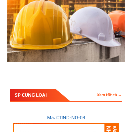
SP CÙNG LOẠI
Xem tất cả →
Mã: CTIND-NQ-03