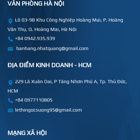
VĂN PHÒNG HÀ NỘI
Lô 03-9B Khu Công Nghiệp Hoàng Mai, P. Hoàng
Văn Thụ, Q. Hoàng Mai, Hà Nội
+84 0942.935.939
banhang.nhatquang@gmail.com
ĐỊA ĐIỂM KINH DOANH - HCM
229 Lã Xuân Oai, P Tăng Nhơn Phú A, Tp. Thủ Đức,
HCM
+84
0977110805
lethingocsuong95@gmail.com
MẠNG XÃ HỘI