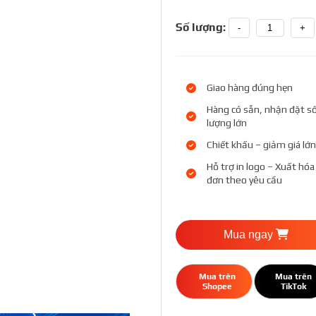
Số lượng:
-
+
Giao hàng đúng hẹn
Hàng có sẵn, nhận đặt s
lượng lớn
Chiết khấu – giảm giá lớn
Hỗ trợ in logo – Xuất hóa
đơn theo yêu cầu
Mua ngay
Mua trên
Mua trên
Shopee
TikTok