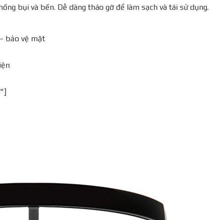
ống bụi và bền. Dễ dàng tháo gỡ để làm sạch và tái sử dụng.
 – bảo vệ mặt
iện
"]