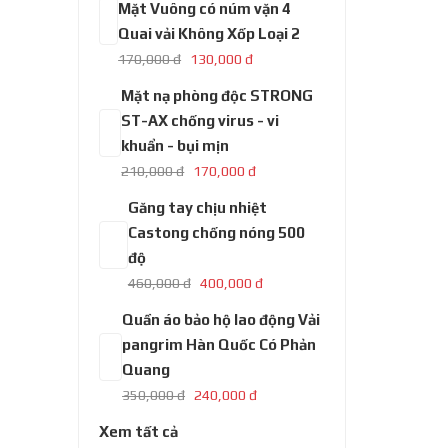
Mũ bảo hộ Hàn Quốc
SSEDA Mặt Vuông có
núm vặn 4 Quai vải
Không Xốp Loại 2
170,000 đ
130,000 đ
Mặt nạ phòng độc
STRONG ST-AX chống
virus - vi khuẩn - bụi mịn
210,000 đ
170,000 đ
Găng tay chịu nhiệt
Castong chống nóng 500
độ
460,000 đ
400,000 đ
Quần áo bảo hộ lao động
Vải pangrim Hàn Quốc
Có Phản Quang
350,000 đ
240,000 đ