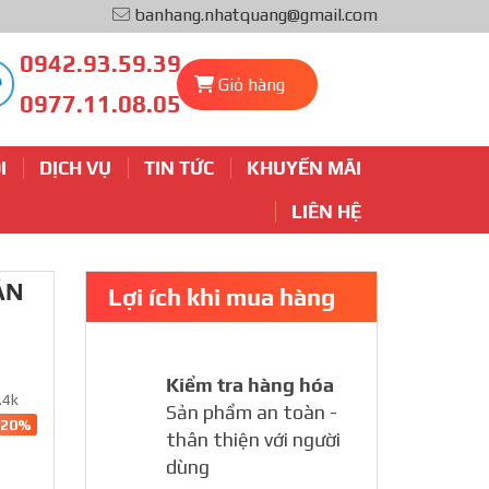
banhang.nhatquang@gmail.com
0942.93.59.39
Giỏ hàng
0977.11.08.05
I
DỊCH VỤ
TIN TỨC
KHUYẾN MÃI
LIÊN HỆ
ẮN
Lợi ích khi mua hàng
Kiểm tra hàng hóa
.4k
Sản phẩm an toàn -
-20%
thân thiện với người
dùng