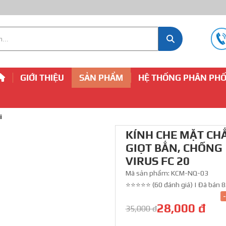
GIỚI THIỆU
SẢN PHẨM
HỆ THỐNG PHÂN PHỐ
i
KÍNH CHE MẶT CH
GIỌT BẮN, CHỐNG
VIRUS FC 20
Mã sản phẩm:
KCM-NQ-03
⭐⭐⭐⭐⭐ (60 đánh giá)
|
Đã bán 8
28,000 đ
35,000 đ